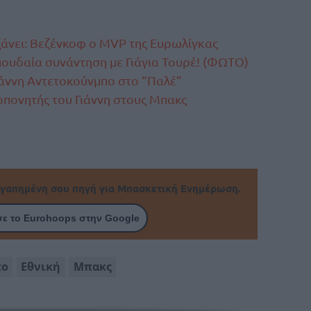
ξάνει: Βεζένκοφ ο MVP της Ευρωλίγκας
πουδαία συνάντηση με Γιάγια Τουρέ! (ΦΩΤΟ)
άννη Αντετοκούνμπο στο “Παλέ”
ροπονητής του Γιάννη στους Μπακς
γαπημένη σου πηγή για Μπασκετική Ενημέρωση.
ε το Eurohoops στην Google
πο
Εθνική
Μπακς