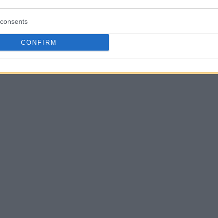
“Θέλω άλλο ένα
ου είπε ξεκάθαρα:
consents
CONFIRM