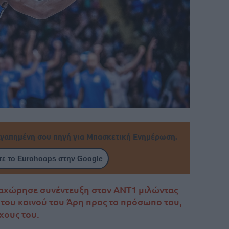
γαπημένη σου πηγή για Μπασκετική Ενημέρωση.
ε το Eurohoops στην Google
αχώρησε συνέντευξη στον ΑΝΤ1 μιλώντας
του κοινού του Άρη προς το πρόσωπο του,
χους του.