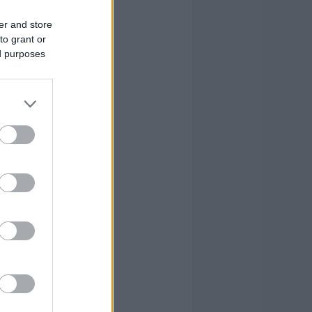
er and store
to grant or
ed purposes