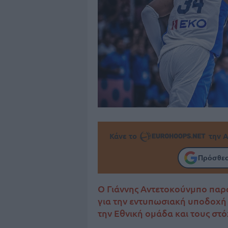
Κάνε το
την Α
Πρόσθεσ
Ο Γιάννης Αντετοκούνμπο παρ
για την εντυπωσιακή υποδοχή 
την Εθνική ομάδα και τους στό