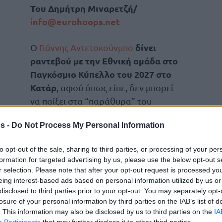
Του Δημήτρη Μιναρετζή/
info@eurohoops.net
δίνει
Ο
Γιάννης Αντετοκούνμπο
ραντεβού με την Εθνική ομάδα στο
Παγκόσμιο Κύπελλο του 2027 στο
Κατάρ
, αφού όπως είπε, δεν μπορεί
να παίξει στα “παράθυρα” του
Ιουλίου (2 & 5), ενώ μίλησε και για την
s -
Do Not Process My Personal Information
ατμόσφαιρα στο Παλέ ντε Σπορ της
λους του
Άρη
, που ξεσήκωσαν στο πόδι το
to opt-out of the sale, sharing to third parties, or processing of your per
r:
formation for targeted advertising by us, please use the below opt-out s
r selection. Please note that after your opt-out request is processed y
Δεν περίμενα αυτή την αγάπη από
όσφαιρα.
eing interest-based ads based on personal information utilized by us or
disclosed to third parties prior to your opt-out. You may separately opt-
άω. Έφερα, εγώ και η οικογένειά μου, τύχη.
losure of your personal information by third parties on the IAB’s list of
α κερδίσουμε, μη χάσουμε πρώτη φορά που
. This information may also be disclosed by us to third parties on the
IA
παίζει ο αδερφός μου, στον
Ολυμπιακό
, στον