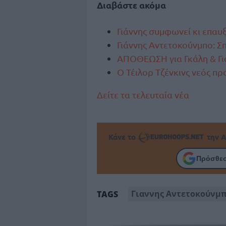
Διαβάστε ακόμα
Γιάννης συμφωνεί κι επαυ
Γιάννης Αντετοκούνμπο: Σ
ΑΠΟΘΕΩΣΗ για Γκάλη & Γι
Ο Τέιλορ Τζένκινς νεός π
Δείτε τα τελευταία νέα
Κάνε το
την Α
Πρόσθεσ
Γιαννης Αντετοκούνμ
TAGS