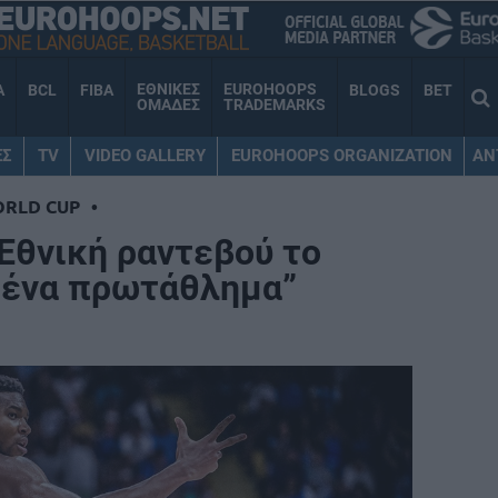
ΕΘΝΙΚΕΣ
EUROHOOPS
A
BCL
FIBA
BLOGS
BET
ΟΜΑΔΕΣ
TRADEMARKS
ΕΣ
TV
VIDEO GALLERY
EUROHOOPS ORGANIZATION
AN
ORLD CUP
•
 Εθνική ραντεβού το
 ένα πρωτάθλημα”