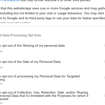
Participants
that may further disclose it to other third parties.
 Φιλαθλητικό, στο NBA, όπου παίζει θέλω να
 that this website/app uses one or more Google services and may gath
και να αποδίδει καλά”.
including but not limited to your visit or usage behaviour. You may click 
 to Google and its third-party tags to use your data for below specifi
ogle consent section.
πόμενο ραντεβού με αυτήν, δήλωσε: “Στα
φέτος. Είχα πάρα πολλή όρεξη να παίξω στην
l Data Processing Opt Outs
πολύ φέτος με τους
Μπακς
, επειδή είχα
μέχρι το 2027.
Τα πόδια μου είναι μια χαρά”.
o opt-out of the Sharing of my personal data.
In
ρι, το πρώτο χωρίς καμία υποχρέωση αφού δεν
άδων φέτος, δήλωσε:
o opt-out of the Sale of my Personal Data.
In
ατα για το ίδρυμα στη μνήμη του πατέρα
to opt-out of processing my Personal Data for Targeted
Είναι το πιο ελεύθερο καλοκαίρι
 Κίνα.
που
ing.
In
 γιατί κάθε χρόνο είχαμε διοργάνωση με την
τσω να ηρεμήσω, να πάω μια βόλτα, θα με
o opt-out of Collection, Use, Retention, Sale, and/or Sharing
ersonal Data that Is Unrelated with the Purposes for which it
lected.
In