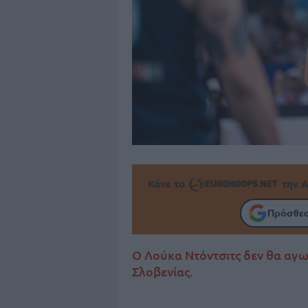
Κάνε το
την Α
Πρόσθεσ
Ο Λούκα Ντόντσιτς δεν θα αγων
Σλοβενίας.