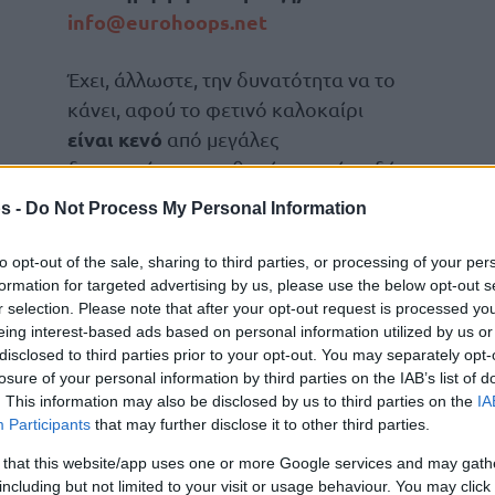
info@eurohoops.net
Έχει, άλλωστε, την δυνατότητα να το
κάνει, αφού το φετινό καλοκαίρι
είναι κενό
από μεγάλες
διοργανώσεις και θα γίνουν μόνο δύο
παιχνίδια για τα προκριματικά του
s -
Do Not Process My Personal Information
Παγκοσμίου Κυπέλλου, στις 3 & 6
Ιουλίου για τη Σλοβενία, κόντρα στην
to opt-out of the sale, sharing to third parties, or processing of your per
(εντός).
formation for targeted advertising by us, please use the below opt-out s
r selection. Please note that after your opt-out request is processed y
eing interest-based ads based on personal information utilized by us or
 στον όμιλο (σ.σ. η Τσεχία είναι η τέταρτη
disclosed to third parties prior to your opt-out. You may separately opt-
αποκλεισμό από την επόμενη φάση των
losure of your personal information by third parties on the IAB’s list of
. This information may also be disclosed by us to third parties on the
IA
Participants
that may further disclose it to other third parties.
ικογενειακά θέματα, καθώς χώρισε με τη
 that this website/app uses one or more Google services and may gath
including but not limited to your visit or usage behaviour. You may click 
δύο παιδιών του και ούτως ή άλλως ήθελε να