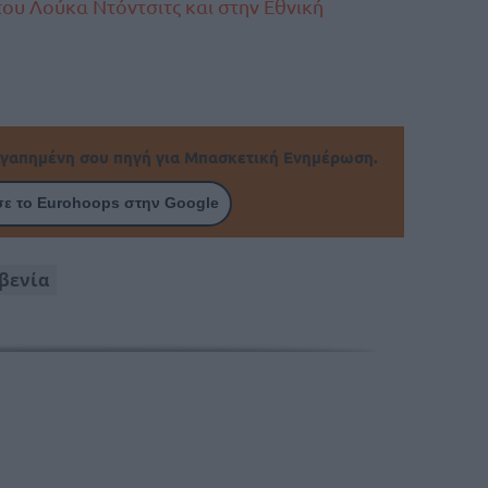
του Λούκα Ντόντσιτς και στην Εθνική
γαπημένη σου πηγή για Μπασκετική Ενημέρωση.
ε το Eurohoops στην Google
βενία