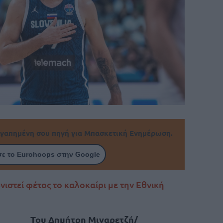
γαπημένη σου πηγή για Μπασκετική Ενημέρωση.
ε το Eurohoops στην Google
ιστεί φέτος το καλοκαίρι με την Εθνική
Του Δημήτρη Μιναρετζή/