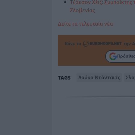
Τζάκσον Χέιζ: Συμπαίκτης 
Σλοβενίας
Δείτε τα τελευταία νέα
Κάνε το
την Α
Πρόσθεσ
Λούκα Ντόντσιτς
Σλο
TAGS