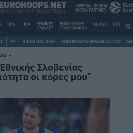
ΕΘΝΙΚΕΣ
EUROHOOPS
A
BCL
FIBA
BLOGS
BET
ΟΜΑΔΕΣ
TRADEMARKS
ΕΣ
TV
VIDEO GALLERY
EUROHOOPS ORGANIZATION
AN
WS
•
 Εθνικής Σλοβενίας
ιότητα οι κόρες μου”