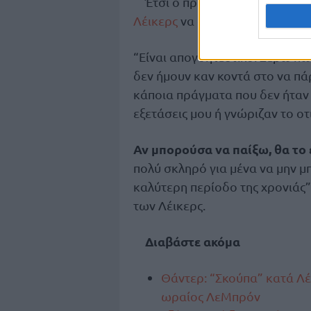
Έτσι ο πρώτος σκόρερ δεν αγ
Λέικερς
να ξεπερνάνε τους
Ρόκ
“Είναι απογοητευτικό. Ξέρω πω
δεν ήμουν καν κοντά στο να πά
κάποια πράγματα που δεν ήταν α
εξετάσεις μου ή γνώριζαν το οτ
Αν μπορούσα να παίξω, θα το
πολύ σκληρό για μένα να μην 
καλύτερη περίοδο της χρονιάς”
των Λέικερς.
Διαβάστε ακόμα
Θάντερ: “Σκούπα” κατά Λέ
ωραίος ΛεΜπρόν