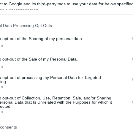
 to Google and its third-party tags to use your data for below specifi
ogle consent section.
έρχονται
τερο από οτιδήποτε και πάντα θα
l Data Processing Opt Outs
εχίζω να δουλεύω σκληρά για την κοινή τους
 κάνω μία δύσκολη απόφαση ανάμεσα στο να
o opt-out of the Sharing of my personal data.
In
και να είμαι με τις κόρες μου το καλοκαίρι.
ολο να τις δω τους προηγούμενους οκτώ
o opt-out of the Sale of my Personal Data.
κπροσωπώντας τη Σλοβενία
και είμαι
In
αι σε θέση να παίξω για τη χώρα μου αυτό το
to opt-out of processing my Personal Data for Targeted
ή, οι κόρες μου και οι ευθύνες μου ως
ing.
 μου”, έγραψε στο Instagram.
In
o opt-out of Collection, Use, Retention, Sale, and/or Sharing
 τον Ντόντσιτς αφού οι
Λέικερς
ersonal Data that Is Unrelated with the Purposes for which it
lected.
, με τον ίδιο ανήμπορο να βοηθήσει, καθώς
In
αΐου.
consents