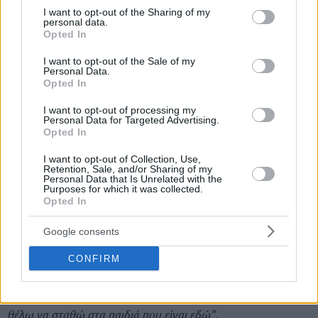
not limited to your visit or usage behaviour. You may click to
I want to opt-out of the Sharing of my
personal data.
grant or deny consent to Google and its third-party tags to
Opted In
use your data for below specified purposes in below Google
consent section.
I want to opt-out of the Sale of my
“Έχουμε πάρα πολύ δρόμο να καλύψουμε και τίποτα δεν
Personal Data.
Opted In
είναι εύκολο από εδώ και πέρα”
.
I want to opt-out of processing my
Personal Data for Targeted Advertising.
Ο 36χρονος
“Παπ”
έδωσε για πέμπτη φορά το “παρών” σε
Opted In
έξι παιχνίδια για τα προκριματικά της τελικής φάσης, την
ώρα που άλλοι πήραν ξανά απουσία για πολλούς και
I want to opt-out of Collection, Use,
Retention, Sale, and/or Sharing of my
διάφορους λόγους.
Personal Data that Is Unrelated with the
Purposes for which it was collected.
Opted In
“Δε θα ήθελα να μπω σε αυτή τη διαδικασία για το λόγο ότι ο
καθένας παίρνει τις αποφάσεις για τον εαυτό του, κάνει αυτό
Google consents
που νομίζει ότι είναι καλύτερο για τον ίδιο. Δε μπορώ εγώ
CONFIRM
ούτε να απαιτήσω, ούτε να θέλω, ούτε η Εθνική Ομάδα να
περιμένει απ’ όλους να σκέφτονται όπως εγώ. Ο κάθε
άνθρωπος έχει την προσωπικότητά του, είναι σεβαστό. Εγώ
θέλω να σταθώ στα παιδιά που είναι εδώ”
.