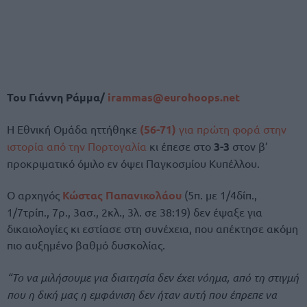
Του Γιάννη Ράμμα/
irammas@eurohoops.net
Η Εθνική Ομάδα ηττήθηκε
(56-71)
για πρώτη φορά στην
ιστορία από την Πορτογαλία
κι έπεσε στο
3-3
στον β’
προκριματικό όμιλο εν όψει Παγκοσμίου Κυπέλλου.
Ο αρχηγός
Κώστας Παπανικολάου
(5π. με 1/4δίπ.,
1/7τρίπ., 7ρ., 3ασ., 2κλ., 3λ. σε 38:19) δεν έψαξε για
δικαιολογίες κι εστίασε στη συνέχεια, που απέκτησε ακόμη
πιο αυξημένο βαθμό δυσκολίας.
“Το να μιλήσουμε για διαιτησία δεν έχει νόημα, από τη στιγμή
που η δική μας η εμφάνιση δεν ήταν αυτή που έπρεπε να