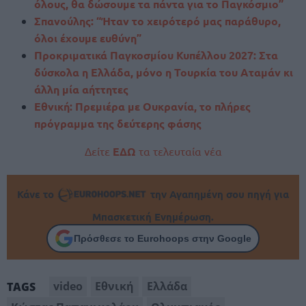
όλους, θα δώσουμε τα πάντα για το Παγκόσμιο”
Σπανούλης: “Ήταν το χειρότερό μας παράθυρο,
όλοι έχουμε ευθύνη”
Προκριματικά Παγκοσμίου Κυπέλλου 2027: Στα
δύσκολα η Ελλάδα, μόνο η Τουρκία του Αταμάν κι
άλλη μία αήττητες
Εθνική: Πρεμιέρα με Ουκρανία, το πλήρες
πρόγραμμα της δεύτερης φάσης
Δείτε
ΕΔΩ
τα τελευταία νέα
Κάνε το
την Αγαπημένη σου πηγή για
Μπασκετική Ενημέρωση.
Πρόσθεσε το Eurohoops στην Google
video
Εθνική
Ελλάδα
TAGS