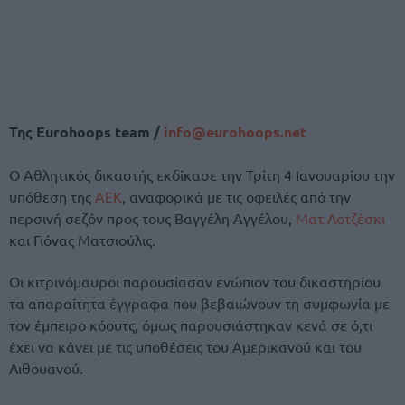
Της Eurohoops team /
info@eurohoops.net
Ο Αθλητικός δικαστής εκδίκασε την Τρίτη 4 Ιανουαρίου την
υπόθεση της
ΑΕΚ
, αναφορικά με τις οφειλές από την
περσινή σεζόν προς τους Βαγγέλη Αγγέλου,
Ματ Λοτζέσκι
και Γιόνας Ματσιούλις.
Οι κιτρινόμαυροι παρουσίασαν ενώπιον του δικαστηρίου
τα απαραίτητα έγγραφα που βεβαιώνουν τη συμφωνία με
τον έμπειρο κόουτς, όμως παρουσιάστηκαν κενά σε ό,τι
έχει να κάνει με τις υποθέσεις του Αμερικανού και του
Λιθουανού.