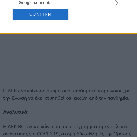
Google consents
CONFIRM
Η ΑΕΚ ανακοίνωσε ακόμα δυο κρούσματα κορωνοϊού, με
την Ένωση να έχει χτυπηθεί και εκείνη από την πανδημία.
Αναλυτικά:
H ΑΕΚ ΒC ανακοινώνει, ότι σε προγραμματισμένο έλεγχο
ανίχνευσης για CΟVID-19, ακόμη δύο αθλητές της Ομάδας