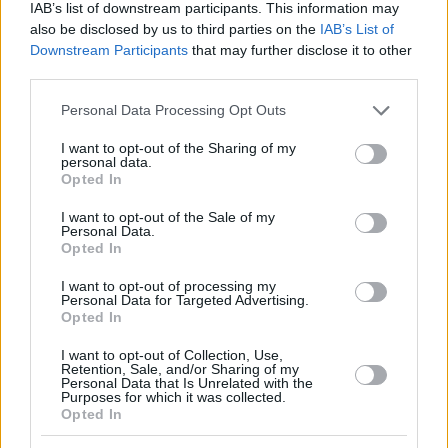
IAB’s list of downstream participants. This information may
also be disclosed by us to third parties on the
IAB’s List of
Downstream Participants
that may further disclose it to other
third parties.
Please note that this website/app uses one or more Google
Personal Data Processing Opt Outs
services and may gather and store information including but
not limited to your visit or usage behaviour. You may click to
I want to opt-out of the Sharing of my
personal data.
grant or deny consent to Google and its third-party tags to
Opted In
use your data for below specified purposes in below Google
consent section.
I want to opt-out of the Sale of my
Personal Data.
Opted In
I want to opt-out of processing my
Personal Data for Targeted Advertising.
Opted In
I want to opt-out of Collection, Use,
Retention, Sale, and/or Sharing of my
Personal Data that Is Unrelated with the
Purposes for which it was collected.
Opted In