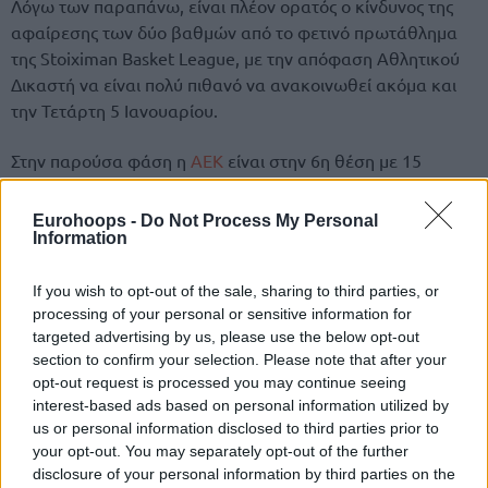
Λόγω των παραπάνω, είναι πλέον ορατός ο κίνδυνος της
αφαίρεσης των δύο βαθμών από το φετινό πρωτάθλημα
της Stoiximan Basket League, με την απόφαση Αθλητικού
Δικαστή να είναι πολύ πιθανό να ανακοινωθεί ακόμα και
την Τετάρτη 5 Ιανουαρίου.
Στην παρούσα φάση η
ΑΕΚ
είναι στην 6η θέση με 15
βαθμούς.
Eurohoops -
Do Not Process My Personal
Δύο ακόμα κρούσματα στην Ένωση
Information
If you wish to opt-out of the sale, sharing to third parties, or
processing of your personal or sensitive information for
targeted advertising by us, please use the below opt-out
section to confirm your selection. Please note that after your
opt-out request is processed you may continue seeing
interest-based ads based on personal information utilized by
us or personal information disclosed to third parties prior to
your opt-out. You may separately opt-out of the further
disclosure of your personal information by third parties on the