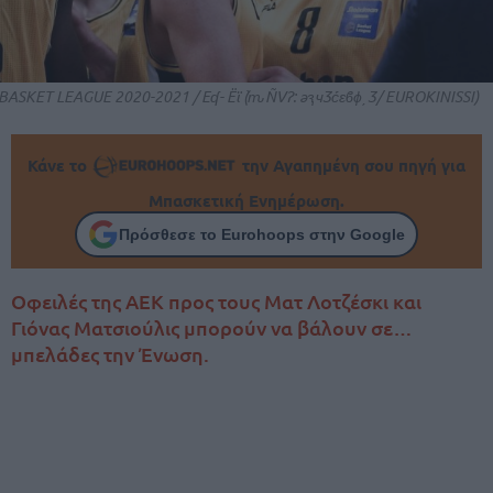
BASKET LEAGUE 2020-2021 / Eʠ- Ёϊ (֙ԏÑVɁ: әԇчӠć̇ԑϐϕˏӠ/ EUROKINISSI)
Κάνε το
την Αγαπημένη σου πηγή για
Μπασκετική Ενημέρωση.
Πρόσθεσε το Eurohoops στην Google
Οφειλές της ΑΕΚ προς τους Ματ Λοτζέσκι και
Γιόνας Ματσιούλις μπορούν να βάλουν σε…
μπελάδες την Ένωση.