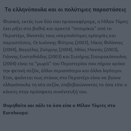
Τα ελληνόπουλα και οι πολύτιμες παραστάσεις
Φυσικά, εκτός των δύο που προαναφέραμε, ο Μίλαν Τόμιτς
έχει ρίξει στα βαθιά και αρκετά “πιτσιρίκια” από το
Περιστέρι, δίνοντάς τους υπερπολύτιμες εμπειρίες και
παραστάσεις. Οι Ιωάννης Φύτρος (2003), Νίκος Φιλίππας
(2004), Βαγγέλης Ζούγρης (2004), Ηλίας Μανιάς (2003),
Γιάννης Ευσταθιάδης (2003) και Σωτήρης Σταυρακόπουλος
(2004) είναι τα “μωρά” του Περιστερίου που πήραν χρόνο
την φετινή σεζόν, άλλοι περισσότερο και άλλοι λιγότερο.
Έτσι, φαίνεται πως στόχος στο Περιστέρι είναι να βγουν
ελληνόπουλα τη νέα σεζόν, επιβεβαιώνοντας τα όσα είπε ο
κόουτς στην πρόσφατη συνέντευξή του.
Θυμηθείτε και πάλι τα όσα είπε ο Μίλαν Τόμιτς στο
Eurohoops: