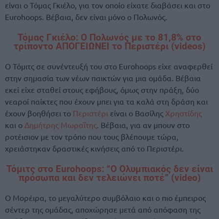
είναι ο Τόμας Γκιέλο, για τον οποίο είχατε διαβάσει και στο
Eurohoops. Βέβαια, δεν είναι μόνο ο Πολωνός.
Τόμας Γκιέλο: Ο Πολωνός με το 81,8% στο
τρίποντο ΑΠΟΓΕΙΩΝΕΙ το Περιστέρι (videos)
Ο Τόμιτς σε συνέντευξή του στο Eurohoops είχε αναφερθεί
στην σημασία των νέων παικτών για μια ομάδα. Βέβαια
εκεί είχε σταθεί στους εφήβους, όμως στην πράξη, δύο
νεαροί παίκτες που έχουν μπει για τα καλά στη δράση και
έχουν βοηθήσει το
Περιστέρι
είναι ο Βασίλης
Χρηστίδης
και ο
Δημήτρης Μωραΐτης
. Βέβαια, για αν μπουν στο
ροτέισιον με τον τρόπο που τους βλέπουμε τώρα,
χρειάστηκαν δραστικές κινήσεις από το Περιστέρι.
Τόμιτς στο Eurohoops: “Ο Ολυμπιακός δεν είναι
πρόσωπα και δεν τελειώνει ποτέ” (video)
Ο Μορέιρα, το μεγαλύτερο συμβόλαιο και ο πιο έμπειρος
σέντερ της ομάδας, αποχώρησε μετά από απόφαση της