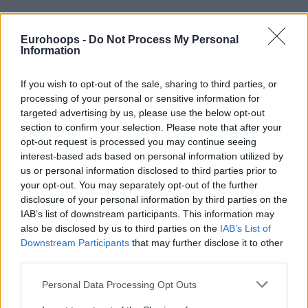
Eurohoops -
Do Not Process My Personal
Information
If you wish to opt-out of the sale, sharing to third parties, or
processing of your personal or sensitive information for
targeted advertising by us, please use the below opt-out
section to confirm your selection. Please note that after your
opt-out request is processed you may continue seeing
interest-based ads based on personal information utilized by
us or personal information disclosed to third parties prior to
your opt-out. You may separately opt-out of the further
disclosure of your personal information by third parties on the
IAB’s list of downstream participants. This information may
also be disclosed by us to third parties on the
IAB’s List of
Πλέον η ομάδα των Δυτικών Προαστίων είχε 5 ξένους, αντί
Downstream Participants
that may further disclose it to other
για 6, ενώ με την ενεργοποίηση των δύο παικτών, αλλά και
third parties.
την απόκτηση του Γκιέλο, έχει βρει τη χημεία που
Please note that this website/app uses one or more Google
Personal Data Processing Opt Outs
χρειαζόταν και δεν είχε στο ξεκίνημα της σεζόν, φτάνοντας
services and may gather and store information including but
σε δύο σπουδαίες νίκες, τόσο ψυχολογικά, όσο και