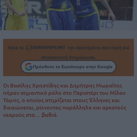
Κάνε το
την Αγαπημένη σου πηγή για
Μπασκετική Ενημέρωση.
Πρόσθεσε το Eurohoops στην Google
Οι Βασίλης Χρηστίδης και Δημήτρης Μωραΐτης
πήραν σημαντικό ρόλο στο Περιστέρι του Μίλαν
Τόμιτς, ο οποίος στηρίζεται στους Έλληνες και
δικαιώνεται, ρίχνοντας παράλληλα και αρκετούς
νεαρούς στα… βαθιά.