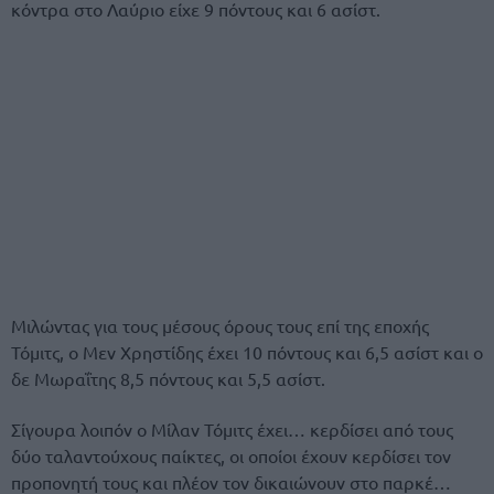
κόντρα στο Λαύριο είχε 9 πόντους και 6 ασίστ.
Μιλώντας για τους μέσους όρους τους επί της εποχής
Τόμιτς, ο Μεν Χρηστίδης έχει 10 πόντους και 6,5 ασίστ και ο
δε Μωραΐτης 8,5 πόντους και 5,5 ασίστ.
Σίγουρα λοιπόν ο Μίλαν Τόμιτς έχει… κερδίσει από τους
δύο ταλαντούχους παίκτες, οι οποίοι έχουν κερδίσει τον
προπονητή τους και πλέον τον δικαιώνουν στο παρκέ…