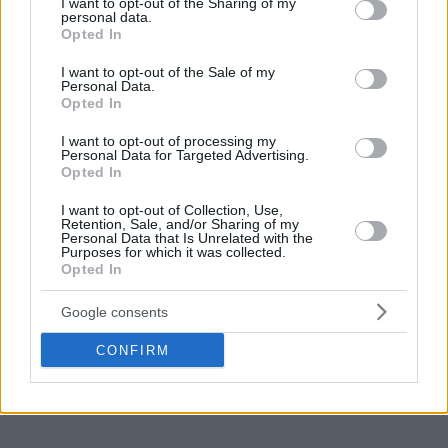
not limited to your visit or usage behaviour. You may click to
I want to opt-out of the Sharing of my
personal data.
βαθμολογικά.
grant or deny consent to Google and its third-party tags to
Opted In
use your data for below specified purposes in below Google
Η γλώσσα των αριθμών
consent section.
I want to opt-out of the Sale of my
Personal Data.
Ας δούμε τι έκαναν ο Βασίλης
Χρηστίδης
και ο Δημήτρης
Opted In
Μωραΐτης στα τελευταία δύο ματς…
I want to opt-out of processing my
Personal Data for Targeted Advertising.
Opted In
Ο Χρηστίδης λοιπόν, ο οποίος αποκτήθηκε με τη μορφή
δανεισμού από τον
Ολυμπιακό
, έχει δύο παιχνίδια στην
I want to opt-out of Collection, Use,
Stoiximan Basket League με τη νέα του ομάδα και έχει
Retention, Sale, and/or Sharing of my
Personal Data that Is Unrelated with the
κάνει την διαφορά κοντά στο καλάθι. Απέναντι στην
ΑΕΚ
Purposes for which it was collected.
είχε 8 πόντους και κόντρα στο Λαύριο 12 με 10 ριμπάουντ,
Opted In
σπάζοντας παράλληλα και το ρεκόρ καριέρας του.
Google consents
CONFIRM