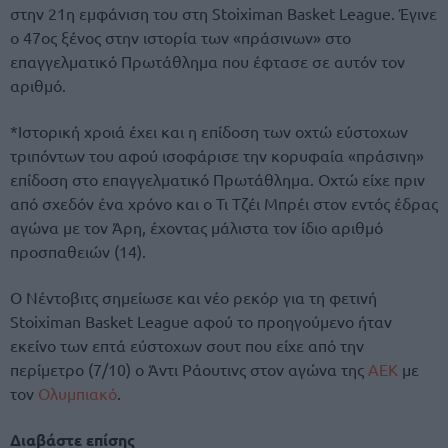
στην 21η εμφάνιση του στη Stoiximan Basket League. Έγινε
ο 47ος ξένος στην ιστορία των «πράσινων» στο
επαγγελματικό Πρωτάθλημα που έφτασε σε αυτόν τον
αριθμό.
*Ιστορική χροιά έχει και η επίδοση των οχτώ εύστοχων
τριπόντων του αφού ισοφάρισε την κορυφαία «πράσινη»
επίδοση στο επαγγελματικό Πρωτάθλημα. Οχτώ είχε πριν
από σχεδόν ένα χρόνο και ο Τι Τζέι Μπρέι στον εντός έδρας
αγώνα με τον Άρη, έχοντας μάλιστα τον ίδιο αριθμό
προσπαθειών (14).
Ο Νέντοβιτς σημείωσε και νέο ρεκόρ για τη φετινή
Stoiximan Basket League αφού το προηγούμενο ήταν
εκείνο των επτά εύστοχων σουτ που είχε από την
περίμετρο (7/10) ο Άντι Ράουτινς στον αγώνα της
ΑΕΚ
με
τον
Ολυμπιακό
.
Διαβάστε επίσης