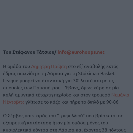
Του Στέφανου Τάτσιου/
info@eurohoops.net
Η ομάδα του
Δημήτρη Πρίφτη
στο εξ’ αναβολής εκτός
έδρας παιχνίδι με τη Λάρισα για τη Stoiximan Basket
League μπορεί να ήταν κακή για 30′ λεπτά και με τις
απουσίες των Παπαπέτρου – Έβανς, όμως χάρη σε μία
καλή αμυντικά τέταρτη περίοδο και στον τρομερό
Νεμάνια
Νέντοβιτς
γλίτωσε το κάζο και πήρε το διπλό με 90-86.
Ο Σέρβος παικταράς του “τριφυλλιού” που βρίσκεται σε
εξαιρετική κατάσταση ήταν μία ομάδα μόνος του
κυριολεκτικά κόντρα στη Λάρισα και έχοντας 38 πόντους