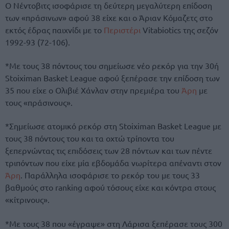
Ο Νέντοβιτς ισοφάρισε τη δεύτερη μεγαλύτερη επίδοση
των «πράσινων» αφού 38 είχε και ο Άριαν Κόμαζετς στο
εκτός έδρας παιχνίδι με το
Περιστέρι
Vitabiotics της σεζόν
1992-93 (72-106).
*Με τους 38 πόντους του σημείωσε νέο ρεκόρ για την 30ή
Stoiximan Basket League αφού ξεπέρασε την επίδοση των
35 που είχε ο Ολιβιέ Χάνλαν στην πρεμιέρα του
Άρη
με
τους «πράσινους».
*Σημείωσε ατομικό ρεκόρ στη Stoiximan Basket League με
τους 38 πόντους του και τα οχτώ τρίποντα του
ξεπερνώντας τις επιδόσεις των 28 πόντων και των πέντε
τριπόντων που είχε μία εβδομάδα νωρίτερα απέναντι στον
Άρη
. Παράλληλα ισοφάρισε το ρεκόρ του με τους 33
βαθμούς στο ranking αφού τόσους είχε και κόντρα στους
«κίτρινους».
*Με τους 38 που «έγραψε» στη Λάρισα ξεπέρασε τους 300