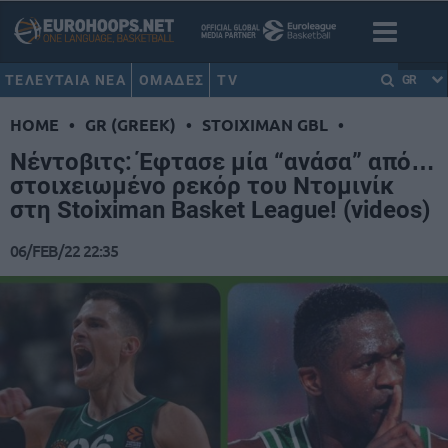
ΤΕΛΕΥΤΑΙΑ ΝΕΑ
ΟΜΑΔΕΣ
TV
GR
HOME
•
GR (GREEK)
•
STOIXIMAN GBL
•
Νέντοβιτς: Έφτασε μία “ανάσα” από…
στοιχειωμένο ρεκόρ του Ντομινίκ
στη Stoiximan Basket League! (videos)
06/FEB/22 22:35