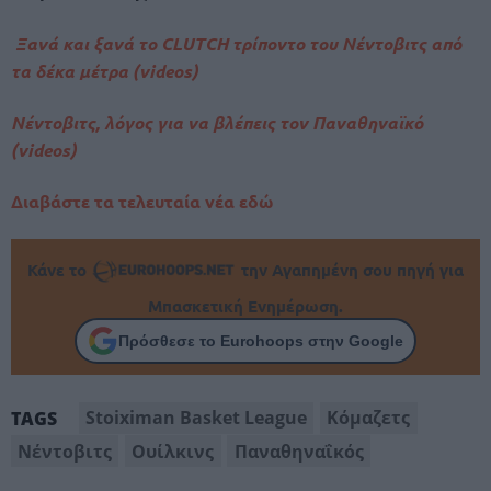
Ξανά και ξανά το CLUTCH τρίποντο του Νέντοβιτς από
τα δέκα μέτρα (videos)
Νέντοβιτς, λόγος για να βλέπεις τον Παναθηναϊκό
(videos)
Διαβάστε τα τελευταία νέα εδώ
Κάνε το
την Αγαπημένη σου πηγή για
Μπασκετική Ενημέρωση.
Πρόσθεσε το Eurohoops στην Google
Stoiximan Basket League
Κόμαζετς
TAGS
Νέντοβιτς
Ουίλκινς
Παναθηναΐκός