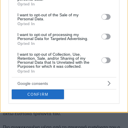
grant or deny consent to Google and its third-party tags to
Opted In
use your data for below specified purposes in below Google
consent section.
I want to opt-out of the Sale of my
Personal Data.
Opted In
I want to opt-out of processing my
Personal Data for Targeted Advertising.
Opted In
I want to opt-out of Collection, Use,
Retention, Sale, and/or Sharing of my
Personal Data that Is Unrelated with the
Αναλυτικά όλα τα ρεκόρ που “έσπασε” και… “άγγιξε” ο
Purposes for which it was collected.
Opted In
Σέρβος γκαρντ:
Google consents
Ήταν η μέρα του Νεμάνια Νέντοβιτς και μέσα από αυτήν
όχι μόνο έβγαλε τον Παναθηναϊκό ΟΠΑΠ από τη δύσκολη
CONFIRM
θέση στη Λάρισα, αλλά έφτασε σε μία σειρά από
σπουδαίες επιδόσεις μέσα από τους 38 πόντους και τα
οχτώ εύστοχα τρίποντα του.
Πιο συγκεκριμένα μέσα από τη σημερινή εμφάνιση του ο