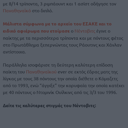
με 8/14 τρίποντα, 3 ριμπάουντ και 1 ασίστ οδήγησε τον
Παναθηναϊκό
στο διπλό.
Μάλιστα σύμφωνα με το αρχείο του ΕΣΑΚΕ και το
ειδικό αφιέρωμα που ετοίμασε
ο
Νέντοβιτς
έγινε ο
παίκτης με τα περισσότερα τρίποντα και με πόντους φέτος
στο Πρωτάθλημα ξεπερνώντας τους Ράουτινς και Χάνλαν
αντίστοιχα.
Παράλληλα ισοφάρισε τη δεύτερη καλύτερη επίδοση
παίκτη του
Παναθηναϊκού
ever σε εκτός έδρας ματς της
λίγκας με τους 38 πόντους την οποία διέθετε ο Κόμαζετς
από το 1993, ενώ “άγγιξε” την κορυφαία την οποία κατέχει
με 40 πόντους ο Ντομινίκ Ουίλκινς από τις 3/3 του 1996.
Δείτε τις καλύτερες στιγμές του Νέντοβιτς: