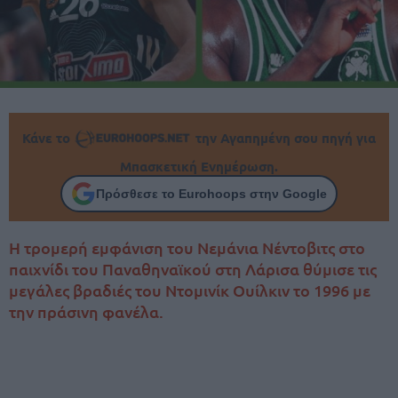
Κάνε το
την Αγαπημένη σου πηγή για
Μπασκετική Ενημέρωση.
Πρόσθεσε το Eurohoops στην Google
Η τρομερή εμφάνιση του Νεμάνια Νέντοβιτς στο
παιχνίδι του Παναθηναϊκού στη Λάρισα θύμισε τις
μεγάλες βραδιές του Ντομινίκ Ουίλκιν το 1996 με
την πράσινη φανέλα.