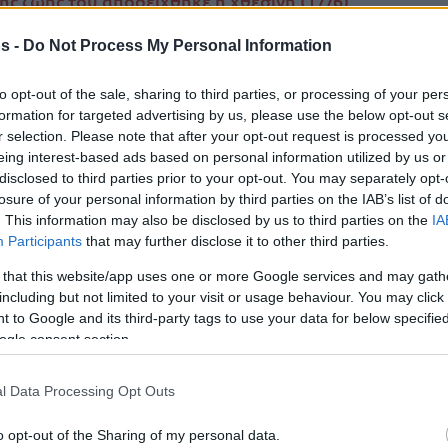
ης ζωής του αποδείχθηκε η χθεσινή (17/6)
 την αποχώρηση του από τα παρκέ.
s -
Do Not Process My Personal Information
Της Eurohoops Team/
to opt-out of the sale, sharing to third parties, or processing of your per
info@eurohoops.net
formation for targeted advertising by us, please use the below opt-out s
r selection. Please note that after your opt-out request is processed y
Ο
Ολυμπιακός
κατέκτησε το
eing interest-based ads based on personal information utilized by us or
Πρωτάθλημα Ελλάδας κόντρα στον
disclosed to third parties prior to your opt-out. You may separately opt-
losure of your personal information by third parties on the IAB’s list of
Παναθηναϊκό
με 3-0 νίκες στο ΣΕΦ
. This information may also be disclosed by us to third parties on the
IA
και πρωταγωνιστικό ρόλο στους
Participants
that may further disclose it to other third parties.
πανηγυρισμούς και στη φιέστα είχε ο
 that this website/app uses one or more Google services and may gath
αρχηγός
Γιώργος Πρίντεζης
που
including but not limited to your visit or usage behaviour. You may click 
ανακοίνωσε και επίσημα την
 to Google and its third-party tags to use your data for below specifi
ό δράση.
ogle consent section.
φορώντας φανέλες με το όνομα του και το
l Data Processing Opt Outs
ήρια αποθεώθηκε από όλους τους συμπαίκτες
o opt-out of the Sharing of my personal data.
 “Γιώργο, Ψυχάρα, Ολυμπιακάρα”.