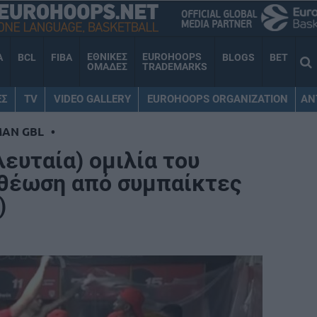
ΕΘΝΙΚΕΣ
EUROHOOPS
A
BCL
FIBA
BLOGS
BET
ΟΜΑΔΕΣ
TRADEMARKS
ΕΣ
TV
VIDEO GALLERY
EUROHOOPS ORGANIZATION
AN
MAN GBL
•
λευταία) ομιλία του
οθέωση από συμπαίκτες
)