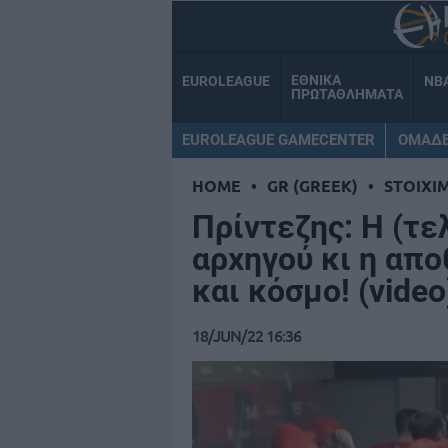
ΕΘΝΙΚΑ
EUROLEAGUE
NB
ΠΡΩΤΑΘΛΗΜΑΤΑ
EUROLEAGUE GAMECENTER
ΟΜΑΔ
HOME
•
GR (GREEK)
•
STOIXI
Πρίντεζης: Η (τε
αρχηγού κι η απ
και κόσμο! (video
18/JUN/22 16:36