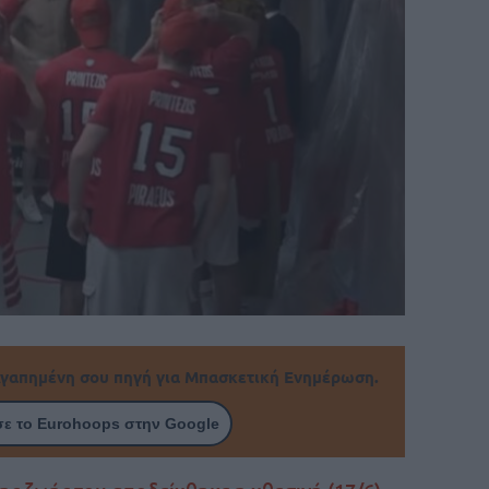
γαπημένη σου πηγή για Μπασκετική Ενημέρωση.
ε το Eurohoops στην Google