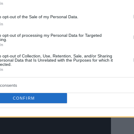
In
ήρθε λίγο κατά τη διάρκεια της φιέστας όπου
o opt-out of the Sale of my Personal Data.
ωσιακό τρόπο για την προσφορά του στο
In
to opt-out of processing my Personal Data for Targeted
ing.
In
αποθέωση της ΚΑΕ
Ολυμπιακός
:
o opt-out of Collection, Use, Retention, Sale, and/or Sharing
ersonal Data that Is Unrelated with the Purposes for which it
lected.
In
consents
CONFIRM