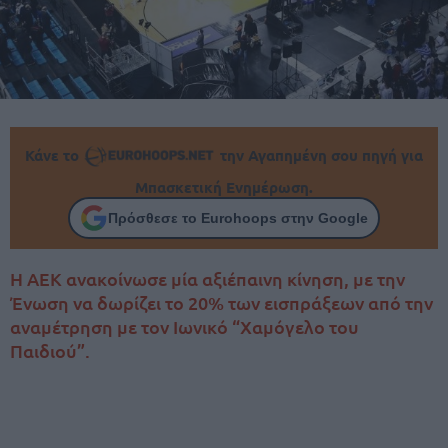
Κάνε το
την Αγαπημένη σου πηγή για
Μπασκετική Ενημέρωση.
Πρόσθεσε το Eurohoops στην Google
Η ΑΕΚ ανακοίνωσε μία αξιέπαινη κίνηση, με την
Ένωση να δωρίζει το 20% των εισπράξεων από την
αναμέτρηση με τον Ιωνικό “Χαμόγελο του
Παιδιού”.