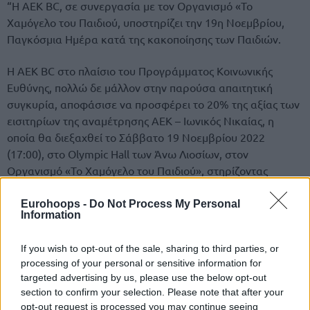
“H ΑΕΚ BC, σε συνεργασία με τον Οργανισμό «Το
Χαμόγελο του Παιδιού, υποστηρίζει την 19η Νοεμβρίου,
Παγκόσμια Ημέρα κατά της κακοποίησης των Παιδιών.
Η ΑΕΚ BC στο πλαίσιο του Προγράμματος Κοινωνικής
Ευθύνης, πολλώ δε μάλλον στην παρούσα απαιτητική
συγκυρία, αποφάσισε να προσφέρει το 20% της αξίας των
εισιτηρίων της αναμέτρησης ΑΕΚ – Ιωνικός Νικαίας, η
οποία θα διεξαχθεί το Σάββατο 19 Νοεμβρίου 2022
(17:00), στο Olympic Hall των Άνω Λιοσίων, στον
Οργανισμό «Το Χαμόγελο του Παιδιού», στηρίζοντας
εμπράκτως την αποστολή του.
Eurohoops -
Do Not Process My Personal
Information
If you wish to opt-out of the sale, sharing to third parties, or
processing of your personal or sensitive information for
targeted advertising by us, please use the below opt-out
section to confirm your selection. Please note that after your
opt-out request is processed you may continue seeing