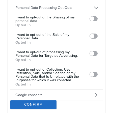
Please note that this website/app uses one or more Google
Personal Data Processing Opt Outs
services and may gather and store information including but
not limited to your visit or usage behaviour. You may click to
I want to opt-out of the Sharing of my
personal data.
grant or deny consent to Google and its third-party tags to
Opted In
use your data for below specified purposes in below Google
consent section.
I want to opt-out of the Sale of my
Personal Data.
Opted In
I want to opt-out of processing my
Personal Data for Targeted Advertising.
Opted In
I want to opt-out of Collection, Use,
Retention, Sale, and/or Sharing of my
Personal Data that Is Unrelated with the
Purposes for which it was collected.
Opted In
Google consents
CONFIRM
Ο νέος προπονητής του Α.Σ.Καρδίτσας ΒΙΟΛΟΓΙΚΟ ΧΩΡΙΟ