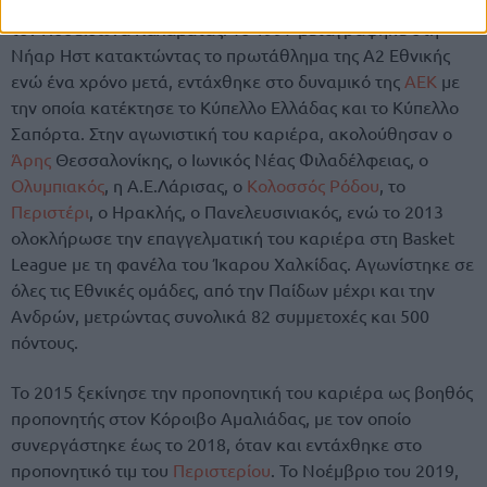
είναι 43 ετών και ως αθλητής, ξεκίνησε το μπάσκετ από
τον Ποσειδώνα Καλαμάτας. Το 1997 μεταγράφηκε στη
Νήαρ Ηστ κατακτώντας το πρωτάθλημα της Α2 Εθνικής
ενώ ένα χρόνο μετά, εντάχθηκε στο δυναμικό της
ΑΕΚ
με
την οποία κατέκτησε το Κύπελλο Ελλάδας και το Κύπελλο
Σαπόρτα. Στην αγωνιστική του καριέρα, ακολούθησαν ο
Άρης
Θεσσαλονίκης, ο Ιωνικός Νέας Φιλαδέλφειας, ο
Ολυμπιακός
, η Α.Ε.Λάρισας, ο
Κολοσσός Ρόδου
, το
Περιστέρι
, ο Ηρακλής, ο Πανελευσινιακός, ενώ το 2013
ολοκλήρωσε την επαγγελματική του καριέρα στη Basket
League με τη φανέλα του Ίκαρου Χαλκίδας. Αγωνίστηκε σε
όλες τις Εθνικές ομάδες, από την Παίδων μέχρι και την
Ανδρών, μετρώντας συνολικά 82 συμμετοχές και 500
πόντους.
Το 2015 ξεκίνησε την προπονητική του καριέρα ως βοηθός
προπονητής στον Κόροιβο Αμαλιάδας, με τον οποίο
συνεργάστηκε έως το 2018, όταν και εντάχθηκε στο
προπονητικό τιμ του
Περιστερίου
. Το Νοέμβριο του 2019,