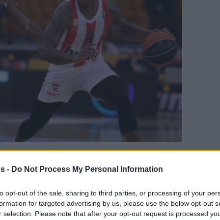
γαπημένη σου πηγή για Μπασκετική Ενημέρωση.
s -
Do Not Process My Personal Information
ε το Eurohoops στην Google
to opt-out of the sale, sharing to third parties, or processing of your per
formation for targeted advertising by us, please use the below opt-out s
r selection. Please note that after your opt-out request is processed y