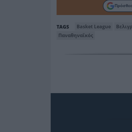
Πρόσθεσ
Basket League
Βελιγ
TAGS
Παναθηναΐκός