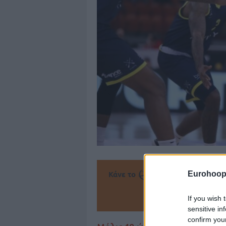
Κάνε το
την Α
Eurohoop
Πρόσθεσ
If you wish 
sensitive in
confirm you