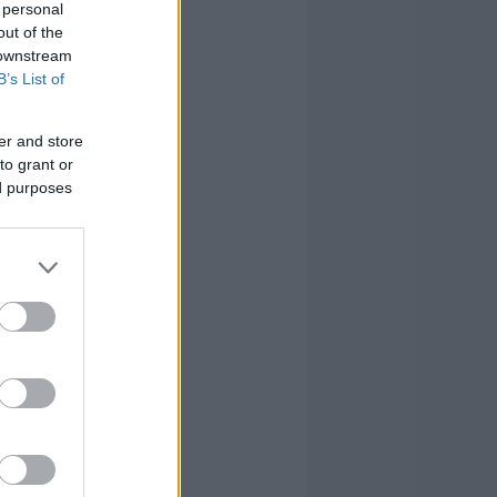
 personal
out of the
 downstream
B’s List of
er and store
to grant or
ed purposes