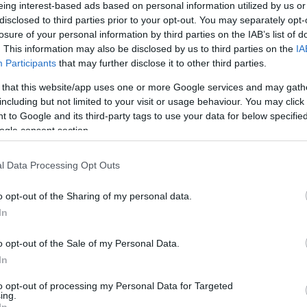
 ντέρμπι με τον Παναθηναϊκό και το διπλό
eing interest-based ads based on personal information utilized by us or
ει και πάλι αγώνα.
disclosed to third parties prior to your opt-out. You may separately opt-
losure of your personal information by third parties on the IAB’s list of
Του Δημήτρη Μιναρετζή/
. This information may also be disclosed by us to third parties on the
IA
Participants
that may further disclose it to other third parties.
info@eurohoops.net
 that this website/app uses one or more Google services and may gath
Αυτή τη φορά επισκέπτεται το Λαύριο
including but not limited to your visit or usage behaviour. You may click 
 to Google and its third-party tags to use your data for below specifi
για την Basket League (21/3, 19:15,
ogle consent section.
ΕΡΤ-3) για το εξ αναβολής παιχνίδι της
15ης αγωνιστικής, το οποίο είχε
l Data Processing Opt Outs
αναβληθεί στις 5 Φεβρουαρίου
επειδή υπήρχε διαρροή στην οροφή
o opt-out of the Sharing of my personal data.
του γηπέδου της Λαυρεωτικής.
In
o opt-out of the Sale of my Personal Data.
γικό κίνητρο πλέον στην κανονική περίοδο,
In
κά την 1η θέση εξασφαλίζοντας το απόλυτο
να συνεχίσει το αήττητο σερί του στην
to opt-out of processing my Personal Data for Targeted
ing.
ενες επιτυχίες σε όλες τις εγχώριες
In