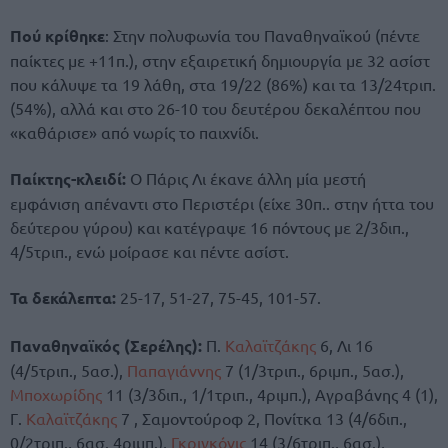
Πού κρίθηκε
: Στην πολυφωνία του Παναθηναϊκού (πέντε
παίκτες με +11π.), στην εξαιρετική δημιουργία με 32 ασίστ
που κάλυψε τα 19 λάθη, στα 19/22 (86%) και τα 13/24τριπ.
(54%), αλλά και στο 26-10 του δευτέρου δεκαλέπτου που
«καθάρισε» από νωρίς το παιχνίδι.
Παίκτης-κλειδί:
Ο Πάρις Λι έκανε άλλη μία μεστή
εμφάνιση απέναντι στο Περιστέρι (είχε 30π.. στην ήττα του
δεύτερου γύρου) και κατέγραψε 16 πόντους με 2/3διπ.,
4/5τριπ., ενώ μοίρασε και πέντε ασίστ.
Τα δεκάλεπτα:
25-17, 51-27, 75-45, 101-57.
Παναθηναϊκός (Σερέλης):
Π.
Καλαϊτζάκης
6, Λι 16
(4/5τριπ., 5ασ.),
Παπαγιάννης
7 (1/3τριπ., 6ριμπ., 5ασ.),
Μποχωρίδης
11 (3/3διπ., 1/1τριπ., 4ριμπ.), Αγραβάνης 4 (1),
Γ.
Καλαϊτζάκης
7 , Σαμοντούροφ 2, Πονίτκα 13 (4/6διπ.,
0/2τριπ., 6ασ. 4ριμπ.),
Γκριγκόνις
14 (3/6τριπ., 6ασ.),