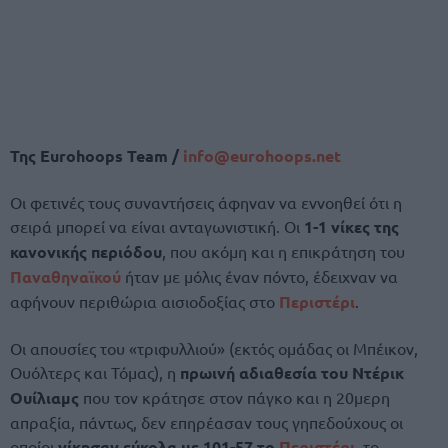
Της
Eurohoops Team /
info@eurohoops.net
Οι φετινές τους συναντήσεις άφηναν να εννοηθεί ότι η
σειρά μπορεί να είναι ανταγωνιστική. Οι
1-1 νίκες της
κανονικής περιόδου
, που ακόμη και η επικράτηση του
Παναθηναϊκού
ήταν με μόλις έναν πόντο, έδειχναν να
αφήνουν περιθώρια αισιοδοξίας στο
Περιστέρι
.
Οι απουσίες του «τριφυλλιού» (εκτός ομάδας οι Μπέικον,
Ουόλτερς και Τόμας), η
πρωινή αδιαθεσία του Ντέρικ
Ουίλιαμς
που τον κράτησε στον πάγκο και η 20μερη
απραξία, πάντως, δεν επηρέασαν τους γηπεδούχους οι
οποίοι
νίκησαν εύκολα με 101-57 το
Περιστέρι
, το