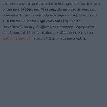
εξαιρετικά αποτελεσματική στο δεύτερο δεκάλεπτο, στο
οποίο είχε
6/6διπ. και 4/7τριπ.,
έξι παίκτες με +6π. και
συνολικά 15 ασίστ, «εκτοξεύοντας» το προβάδισμα στο
+24 και το 51-27 του ημιχρόνου!
Η άμυνα του
Παναθηναϊκού «εγκλώβισε» το Περιστέρι, έφερε ένα
επιμέρους 26-10 στην περίοδο, καθώς οι παίκτες του
Βασίλη Σπανούλη
είχαν 3/12τριπ. και επτά λάθη.