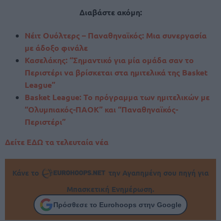
Διαβάστε ακόμη:
Νέιτ Ουόλτερς – Παναθηναϊκός: Μια συνεργασία
με άδοξο φινάλε
Κασελάκης: “Σημαντικό για μία ομάδα σαν το
Περιστέρι να βρίσκεται στα ημιτελικά της Basket
League”
Basket League: To πρόγραμμα των ημιτελικών με
“Ολυμπιακός-ΠΑΟΚ” και “Παναθηναϊκός-
Περιστέρι”
Δείτε ΕΔΩ τα τελευταία νέα
Κάνε το
την Αγαπημένη σου πηγή για
Μπασκετική Ενημέρωση.
Πρόσθεσε το Eurohoops στην Google