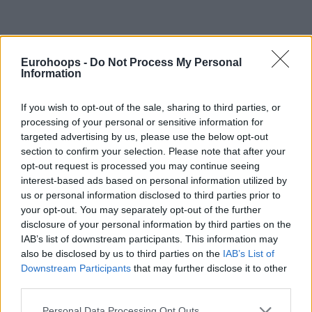
Eurohoops -
Do Not Process My Personal
Information
Αναλυτικά ΕΔΩ τα στατιστικά της αναμέτρησης
If you wish to opt-out of the sale, sharing to third parties, or
processing of your personal or sensitive information for
Η εξέλιξη του αγώνα
targeted advertising by us, please use the below opt-out
section to confirm your selection. Please note that after your
Λιθουανική ώθηση
opt-out request is processed you may continue seeing
interest-based ads based on personal information utilized by
Ο Γκουντάιτις ήταν στο βασικό σχήμα αντί του
Παπαγιάννη
us or personal information disclosed to third parties prior to
και δικαίωσε άμεσα τον κόουτς Σερέλη, με έξι πόντους στο
your opt-out. You may separately opt-out of the further
disclosure of your personal information by third parties on the
τρίλεπτο, για το 9-0 των γηπεδούχων. Το Περιστέρι
IAB’s list of downstream participants. This information may
απάντησε μειώνοντας σε 12-7 στο 5΄, με επτά πόντους του
also be disclosed by us to third parties on the
IAB’s List of
Φρανσίσκο, πριν όμως χρεωθεί με το τρίτο φάουλ του
Downstream Participants
that may further disclose it to other
νωρίς-νωρίς, κάτι που αποσυντόνισε τους
third parties.
φιλοξενούμενους… Οι «πράσινοι» έδειχναν πιο ορεξάτοι
Please note that this website/app uses one or more Google
και με τους δύο Λιθουανούς να έχουν 12 πόντους
Personal Data Processing Opt Outs