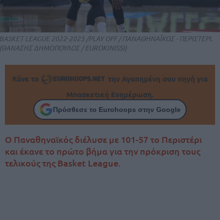
BASKET LEAGUE 2022-2023 /PLAY OFF / ΠΑΝΑΘΗΝΑΪΚΟΣ - ΠΕΡΙΣΤΕΡΙ.
(ΘΑΝΑΣΗΣ ΔΗΜΟΠΟΥΛΟΣ / EUROKINISSI)
Κάνε το
την Αγαπημένη σου πηγή για
Μπασκετική Ενημέρωση.
Πρόσθεσε το Eurohoops στην Google
Ο Παναθηναϊκός διέλυσε με 101-57 το Περιστέρι
και έκανε το πρώτο βήμα για την πρόκριση τους
τελικούς της Basket League.