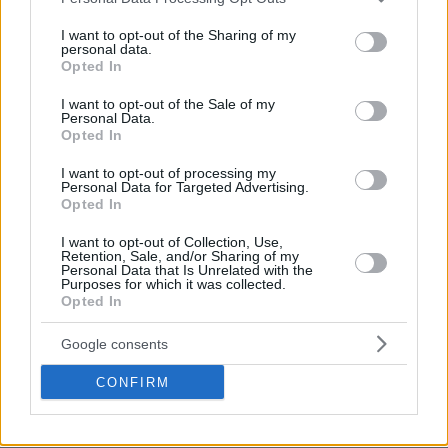
services and may gather and store information including but
(
Γκριγκόνις
4π.) έφτασε στο 25-17 του δεκαλέπτου, με
not limited to your visit or usage behaviour. You may click to
I want to opt-out of the Sharing of my
4/5διπ. και 11/14βολ..
personal data.
grant or deny consent to Google and its third-party tags to
Opted In
use your data for below specified purposes in below Google
consent section.
I want to opt-out of the Sale of my
Personal Data.
Opted In
I want to opt-out of processing my
Personal Data for Targeted Advertising.
Opted In
I want to opt-out of Collection, Use,
Retention, Sale, and/or Sharing of my
Personal Data that Is Unrelated with the
Purposes for which it was collected.
Opted In
Google consents
Αποτελεσματικότητα και άμυνα
CONFIRM
Το «τριφύλλι» άρχισε με τον ίδιο ρυθμό τη δεύτερη
περίοδο και με
επιμέρους 12-3
ανέβασε τη διαφορά στο
+16, με 39-23 στο 16΄. Η ομάδα του Χρήστου Σερέλη ήταν