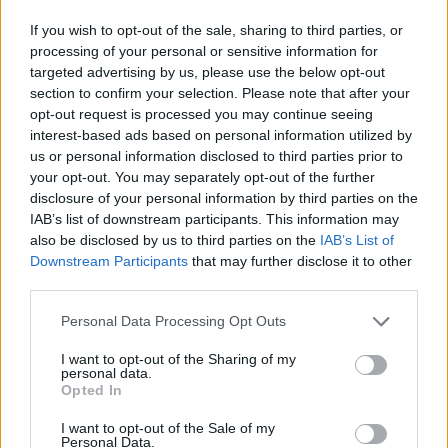
If you wish to opt-out of the sale, sharing to third parties, or
processing of your personal or sensitive information for
targeted advertising by us, please use the below opt-out
section to confirm your selection. Please note that after your
opt-out request is processed you may continue seeing
interest-based ads based on personal information utilized by
us or personal information disclosed to third parties prior to
your opt-out. You may separately opt-out of the further
disclosure of your personal information by third parties on the
IAB’s list of downstream participants. This information may
also be disclosed by us to third parties on the
IAB’s List of
Downstream Participants
that may further disclose it to other
third parties.
Όταν επέστρεψα στην ομάδα, με τους προέδρους αυτό
Please note that this website/app uses one or more Google
Personal Data Processing Opt Outs
services and may gather and store information including but
είχαμε ονειρευτεί. Να πάει η ομάδα στο Final Four και να είναι
not limited to your visit or usage behaviour. You may click to
I want to opt-out of the Sharing of my
αδιαμφισβήτητα η καλύτερη ομάδα στην Ελλάδα. Και το
personal data.
grant or deny consent to Google and its third-party tags to
καταφέραμε αυτό 100% και είμαστε υπερήφανοι.Ένα μεγάλο
Opted In
use your data for below specified purposes in below Google
ευχαριστώ στον κόσμο που μας στηρίζει ανεξαρτήτως
consent section.
I want to opt-out of the Sale of my
αποτελέσματος, γιατί αναγνωρίζει την δουλειά που κάνουμε
Personal Data.