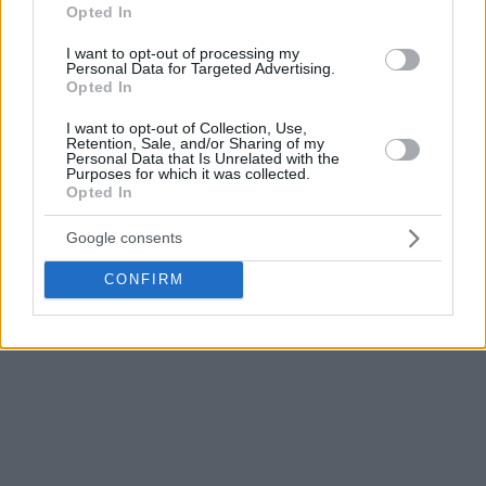
Opted In
στο γήπεδο.
I want to opt-out of processing my
Πάντα προσπαθώ να ξεπεράσω τον εαυτό μου και να δίνω το
Personal Data for Targeted Advertising.
Opted In
καλύτερο που μπορώ, αυτή είναι η δουλειά μου, γι’ αυτό
πληρώνομαι. Δεν με ενδιαφέρει τι λέει ο κόσμος. Σκέφτομαι
I want to opt-out of Collection, Use,
Retention, Sale, and/or Sharing of my
μόνο την οικογένειά μου, αυτούς που ιδρώνω δίπλα τους και
Personal Data that Is Unrelated with the
Purposes for which it was collected.
αυτούς που πληρώνουν, γιατί έχουμε και μία ιδιαίτερη σχέση
Opted In
μαζί τους, προσπαθώ να τους βγάζω ασπροπρόσωπους.
Κάποιες φορές το καταφέρνω, κάποιες όχι. Το ότι υπάρχει
Google consents
προσπάθεια να κερδίζει πάντα η ομάδα το κάνουν όλα τα
CONFIRM
παιδιά, δεν το αναγνωρίζω μόνο σε μένα. Γι’ αυτό η ομάδα
-γιατί πρόκειται για ομάδα- κατάφερε να φτάσει τόσο ψηλά.