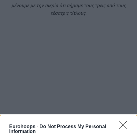
μένουμε με την πικρία ότι πήραμε τους τρεις από τους
τέσσερις τίτλους.
Eurohoops -
Do Not Process My Personal
Information