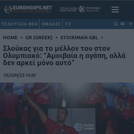
ΤΕΛΕΥΤΑΙΑ ΝΕΑ
ΟΜΑΔΕΣ
TV
GR
HOME
•
GR (GREEK)
•
STOIXIMAN GBL
•
Σλούκας για το μέλλον του στον
Ολυμπιακό: “Αμοιβαία η αγάπη, αλλά
δεν αρκεί μόνο αυτό”
19/JUN/23 14:30