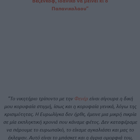
Βεζένκοφ, ιδανικό να μείνει κι ο
Παπανικολαου”
”Το νικητήριο τρίποντο με την
Φενέρ
είναι σίγουρα η δική
μου κορυφαία στιγμή, ίσως και η κορυφαία γενικά, λόγω της
κρισιμότητας. Η Ευρωλίγκα δεν ήρθε, έμεινε μια μικρή πικρία
σε μία εκπληκτική χρονιά που κάναμε φέτος. Δεν καταφέραμε
να πάρουμε το ευρωπαϊκό, το είχαμε αγκαλιάσει και μας το
έκλεψαν. Αυτό είναι το μπάσκετ και η άγρια ομορφιά του,