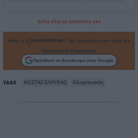
Η δημοσίευση κοινοποιήθηκε από το χρήστη Kostas Sloukas (@kos_slou)
Δείτε εδώ τα τελευταία νέα
Κάνε το
την Αγαπημένη σου πηγή για
Μπασκετική Ενημέρωση.
Πρόσθεσε το Eurohoops στην Google
ΚΩΣΤΑΣ ΣΛΟΥΚΑΣ
Ολυμπιακός
TAGS