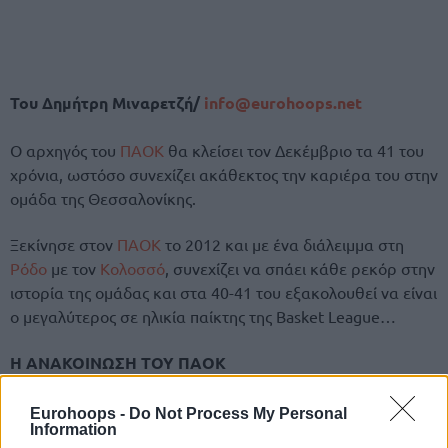
Του Δημήτρη Μιναρετζή/
info@eurohoops.net
Ο αρχηγός του
ΠΑΟΚ
θα κλείσει τον Δεκέμβριο τα 41 του
χρόνια, ωστόσο συνεχίζει ακάθεκτος την καριέρα του στην
ομάδα της Θεσσαλονίκης.
Ξεκίνησε στον
ΠΑΟΚ
το 2012 και με ένα διάλειμμα στη
Ρόδο
με τον
Κολοσσό
, συνεχίζει να σπάει κάθε ρεκόρ στην
ιστορία της ομάδας και στα 40-41 του εξακολουθεί να είναι
ο μεγαλύτερος σε ηλικία παίκτης της Basket League…
Η ΑΝΑΚΟΙΝΩΣΗ ΤΟΥ ΠΑΟΚ
Ο αρχηγός είναι εδώ. Και θα είναι μαζί μας για μία ακόμη
χρονιά!
Eurohoops -
Do Not Process My Personal
Information