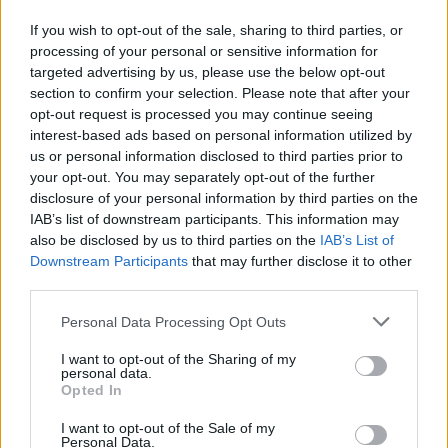
Ο Βαγγέλης Μαργαρίτης θα αγωνιστεί με τη φανέλα του
If you wish to opt-out of the sale, sharing to third parties, or
ΠΑΟΚ και τη σεζόν 2023-24. Για 11η χρονιά στα
processing of your personal or sensitive information for
ασπρόμαυρα!!!
targeted advertising by us, please use the below opt-out
section to confirm your selection. Please note that after your
Ρέκορντμαν συμμετοχών με τον ΠΑΟΚ, τα τελευταία 30
opt-out request is processed you may continue seeing
χρόνια. Έχει αγωνιστεί περισσότερες σεζόν με τη φανέλα
interest-based ads based on personal information utilized by
του ΠΑΟΚ από οποιονδήποτε άλλο παίκτη εδώ και 40
us or personal information disclosed to third parties prior to
περίπου χρόνια. Και το κοντέρ θα συνεχίσει να
your opt-out. You may separately opt-out of the further
καταγράφει όλους εκείνους τους αριθμούς που συνιστούν
disclosure of your personal information by third parties on the
IAB’s list of downstream participants. This information may
ιστορικές επιδόσεις!
also be disclosed by us to third parties on the
IAB’s List of
Downstream Participants
that may further disclose it to other
third parties.
Please note that this website/app uses one or more Google
Personal Data Processing Opt Outs
services and may gather and store information including but
not limited to your visit or usage behaviour. You may click to
I want to opt-out of the Sharing of my
personal data.
grant or deny consent to Google and its third-party tags to
Opted In
use your data for below specified purposes in below Google
consent section.
I want to opt-out of the Sale of my
Personal Data.