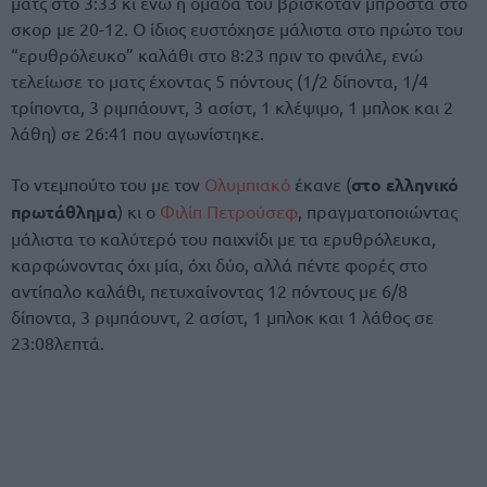
ματς στο 3:33 κι ενώ η ομάδα του βρισκόταν μπροστά στο
σκορ με 20-12. Ο ίδιος ευστόχησε μάλιστα στο πρώτο του
“ερυθρόλευκο” καλάθι στο 8:23 πριν το φινάλε, ενώ
τελείωσε το ματς έχοντας 5 πόντους (1/2 δίποντα, 1/4
τρίποντα, 3 ριμπάουντ, 3 ασίστ, 1 κλέψιμο, 1 μπλοκ και 2
λάθη) σε 26:41 που αγωνίστηκε.
Το ντεμπούτο του με τον
Ολυμπιακό
έκανε (
στο ελληνικό
πρωτάθλημα
) κι ο
Φιλίπ Πετρούσεφ
, πραγματοποιώντας
μάλιστα το καλύτερό του παιχνίδι με τα ερυθρόλευκα,
καρφώνοντας όχι μία, όχι δύο, αλλά πέντε φορές στο
αντίπαλο καλάθι, πετυχαίνοντας 12 πόντους με 6/8
δίποντα, 3 ριμπάουντ, 2 ασίστ, 1 μπλοκ και 1 λάθος σε
23:08λεπτά.