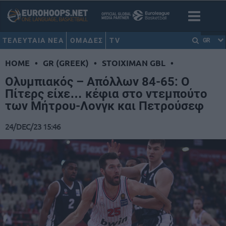
ΤΕΛΕΥΤΑΙΑ ΝΕΑ
ΟΜΑΔΕΣ
TV
GR
HOME
•
GR (GREEK)
•
STOIXIMAN GBL
•
Ολυμπιακός – Απόλλων 84-65: Ο
Πίτερς είχε… κέφια στο ντεμπούτο
των Μήτρου-Λονγκ και Πετρούσεφ
24/DEC/23 15:46