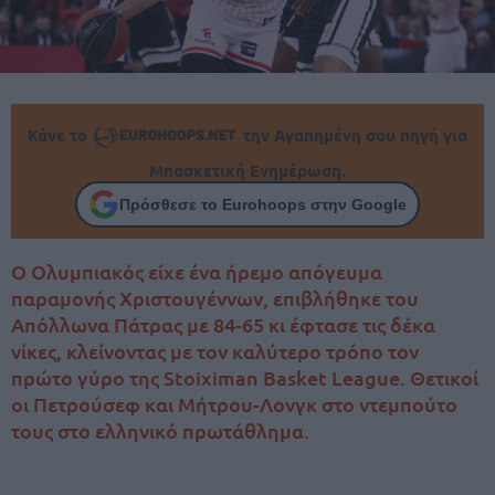
Κάνε το
την Αγαπημένη σου πηγή για
Μπασκετική Ενημέρωση.
Πρόσθεσε το Eurohoops στην Google
Ο Ολυμπιακός είχε ένα ήρεμο απόγευμα
παραμονής Χριστουγέννων, επιβλήθηκε του
Απόλλωνα Πάτρας με 84-65 κι έφτασε τις δέκα
νίκες, κλείνοντας με τον καλύτερο τρόπο τον
πρώτο γύρο της Stoiximan Basket League. Θετικοί
οι Πετρούσεφ και Μήτρου-Λονγκ στο ντεμπούτο
τους στο ελληνικό πρωτάθλημα.