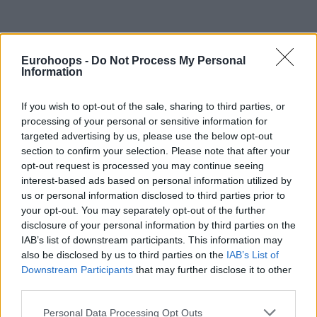
Eurohoops -
Do Not Process My Personal
Information
If you wish to opt-out of the sale, sharing to third parties, or
processing of your personal or sensitive information for
Η εξέλιξη
targeted advertising by us, please use the below opt-out
section to confirm your selection. Please note that after your
opt-out request is processed you may continue seeing
Το παιχνίδι ήταν μονόπλευρο από τα πρώτα πέντε λεπτά
interest-based ads based on personal information utilized by
σχεδόν, με τον
Άλεκ Πίτερς
να κάνει σχεδόν τα πάντα για
us or personal information disclosed to third parties prior to
τον Ολυμπιακό και να πετυχαίνει ήδη 20 πόντους στο
your opt-out. You may separately opt-out of the further
πρώτο 20λεπτο, έχοντας 2/2 δίποντα, 4/5 τρίποντα και 4/4
disclosure of your personal information by third parties on the
ελεύθερες βολές. Είχε και 4 ριμπάουντ, 2 ασίστ, 2
IAB’s list of downstream participants. This information may
κλεψίματα και 2 λάθη, όταν οι Πατρινοί είχαν οκτώ
also be disclosed by us to third parties on the
IAB’s List of
Downstream Participants
that may further disclose it to other
πόντους παραπάνω στο φινάλε του πρώτου ημιχρόνου (28
third parties.
πόντους).
Please note that this website/app uses one or more Google
Personal Data Processing Opt Outs