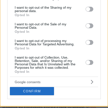
services and may gather and store information including but
not limited to your visit or usage behaviour. You may click to
I want to opt-out of the Sharing of my
personal data.
grant or deny consent to Google and its third-party tags to
Opted In
use your data for below specified purposes in below Google
consent section.
I want to opt-out of the Sale of my
Personal Data.
Opted In
I want to opt-out of processing my
Personal Data for Targeted Advertising.
Opted In
I want to opt-out of Collection, Use,
Στο δεύτερο μέρος, τα πράγματα δεν άλλαξαν και πολύ, με
Retention, Sale, and/or Sharing of my
Personal Data that Is Unrelated with the
τους “ερυθρόλευκους” να συνεχίζουν να αγωνίζονται με
Purposes for which it was collected.
τον ίδιο ρυθμό και η απόδοσή τους ήταν στα ίδια επίπεδα,
Opted In
ανεβάζοντας μάλιστα τη διαφορά πάνω από τους 20
Google consents
πόντους.
Ο Απόλλωνας προσπάθησε να ρίξει όσο γίνεται κι όσο του
CONFIRM
επιτρέπει ο Ολυμπιακός τη διαφορά, κυρίως με καλάθια
των
Ουάσινγκτον
και Μπράουν, όμως κάτι τέτοιο δεν
μπόρεσε να επιτευχθεί. Στο 8:23 πριν το φινάλε, ο
Ναζ