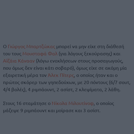
Ο
Γιώργος Μπαρτζώκας
μπορεί να μην είχε στη διάθεσή
του τους
Μουσταφά Φαλ
(για λόγους ξεκούρασης) και
Αϊζάια Κάνααν
(λόγω ενοχλήσεων στους προσαγωγούς,
που όμως δεν είναι κάτι σοβαρό), όμως είχε σε ακόμη μία
εξαιρετική μέρα τον
Άλεκ Πίτερς
, ο οποίος ήταν και ο
πρώτος σκόρερ των γηπεδούχων, με 20 πόντους (6/7 σουτ,
4/4 βολές), 4 ριμπάουντ, 2 ασίστ, 2 κλεψίματα, 2 λάθη.
Στους 16 σταμάτησε ο
Νίκολα Μιλουτίνοφ
, ο οποίος
μάζεψε 9 ριμπάουντ και μοίρασε και 3 ασίστ.