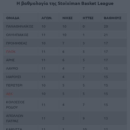
Η βαθμολογία της Stoiximan Basket League
ΟΜΑΔΑ
ΑΓΩΝ.
ΝΙΚΕΣ
ΗΤΤΕΣ
ΒΑΘΜΟΥΣ
ΠΑΝΑΘΗΝΑΪΚΟΣ
10
10
0
20
ΟΛΥΜΠΙΑΚΟΣ
11
10
1
21
ΠΡΟΜΗΘΕΑΣ
10
7
3
17
ΠΑΟΚ
11
6
5
17
ΑΡΗΣ
11
6
5
17
ΛΑΥΡΙΟ
11
4
7
15
ΜΑΡΟΥΣΙ
11
4
7
15
ΠΕΡΙΣΤΕΡΙ
10
5
5
15
ΑΕΚ
10
5
5
15
ΚΟΛΟΣΣΟΣ
11
4
7
15
ΡΟΔΟΥ
ΑΠΟΛΛΩΝ
11
2
9
13
ΠΑΤΡΑΣ
ΚΑΡΔΙΤΣΑ
11
1
10
12