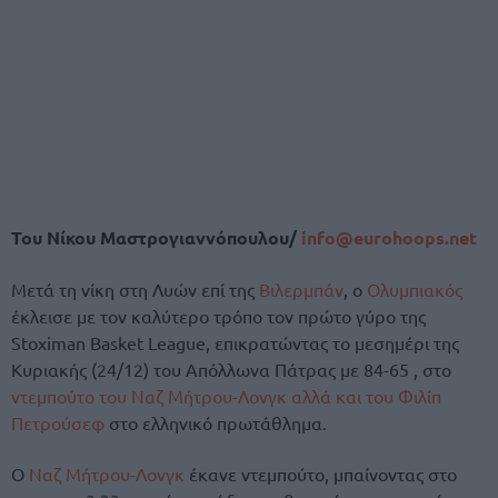
Του Νίκου Μαστρογιαννόπουλου/
info@eurohoops.net
Μετά τη νίκη στη Λυών επί της
Βιλερμπάν
, ο
Ολυμπιακός
έκλεισε με τον καλύτερο τρόπο τον πρώτο γύρο της
Stoximan Basket League, επικρατώντας το μεσημέρι της
Κυριακής (24/12) του Απόλλωνα Πάτρας με 84-65 , στο
ντεμπούτο του Ναζ Μήτρου-Λονγκ αλλά και του Φιλίπ
Πετρούσεφ
στο ελληνικό πρωτάθλημα.
Ο
Ναζ Μήτρου-Λονγκ
έκανε ντεμπούτο, μπαίνοντας στο