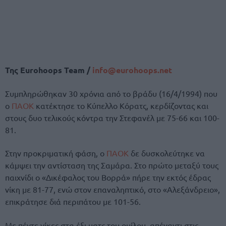
Της Eurohoops Team /
info@eurohoops.net
Συμπληρώθηκαν 30 χρόνια από το βράδυ (16/4/1994) που
ο
ΠΑΟΚ
κατέκτησε το Κύπελλο Κόρατς, κερδίζοντας και
στους δυο τελικούς κόντρα την Στεφανέλ με 75-66 και 100-
81.
Στην προκριματική φάση, ο
ΠΑΟΚ
δε δυσκολεύτηκε να
κάμψει την αντίσταση της Σαμάρα. Στο πρώτο μεταξύ τους
παιχνίδι ο «Δικέφαλος του Βορρά» πήρε την εκτός έδρας
νίκη με 81-77, ενώ στον επαναληπτικό, στο «Αλεξάνδρειο»,
επικράτησε διά περιπάτου με 101-56.
Με πέντε νίκες στα έξι ματς του ομίλου, απέναντι στις