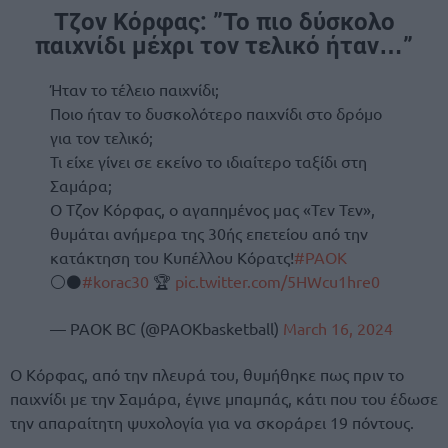
Τζον Κόρφας: ”Το πιο δύσκολο
παιχνίδι μέχρι τον τελικό ήταν…”
Ήταν το τέλειο παιχνίδι;
Ποιο ήταν το δυσκολότερο παιχνίδι στο δρόμο
για τον τελικό;
Τι είχε γίνει σε εκείνο το ιδιαίτερο ταξίδι στη
Σαμάρα;
Ο Τζον Κόρφας, ο αγαπημένος μας «Τεν Τεν»,
θυμάται ανήμερα της 30ής επετείου από την
κατάκτηση του Κυπέλλου Κόρατς!
#PAOK
⚪️⚫️
#korac30
🏆
pic.twitter.com/5HWcu1hre0
— PAOK BC (@PAOKbasketball)
March 16, 2024
Ο Κόρφας, από την πλευρά του, θυμήθηκε πως πριν το
παιχνίδι με την Σαμάρα, έγινε μπαμπάς, κάτι που του έδωσε
την απαραίτητη ψυχολογία για να σκοράρει 19 πόντους.