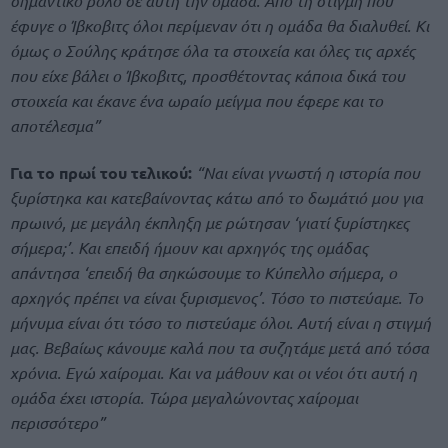
σημαντικό ρόλο σε αυτή την ομάδα. Από τη στιγμή που
έφυγε ο Ίβκοβιτς όλοι περίμεναν ότι η ομάδα θα διαλυθεί. Κι
όμως ο Σούλης κράτησε όλα τα στοιχεία και όλες τις αρχές
που είχε βάλει ο Ίβκοβιτς, προσθέτοντας κάποια δικά του
στοιχεία και έκανε ένα ωραίο μείγμα που έφερε και το
αποτέλεσμα”
Για το πρωί του τελικού:
“Ναι είναι γνωστή η ιστορία που
ξυρίστηκα και κατεβαίνοντας κάτω από το δωμάτιό μου για
πρωινό, με μεγάλη έκπληξη με ρώτησαν ‘γιατί ξυρίστηκες
σήμερα;’. Και επειδή ήμουν και αρχηγός της ομάδας
απάντησα ‘επειδή θα σηκώσουμε το Κύπελλο σήμερα, ο
αρχηγός πρέπει να είναι ξυρισμενος’. Τόσο το πιστεύαμε. Το
μήνυμα είναι ότι τόσο το πιστεύαμε όλοι. Αυτή είναι η στιγμή
μας. Βεβαίως κάνουμε καλά που τα συζητάμε μετά από τόσα
χρόνια. Εγώ χαίρομαι. Και να μάθουν και οι νέοι ότι αυτή η
ομάδα έχει ιστορία. Τώρα μεγαλώνοντας χαίρομαι
περισσότερο”