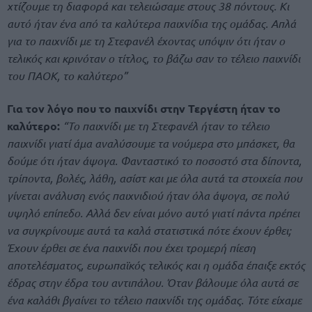
χτίζουμε τη διαφορά και τελειώσαμε στους 38 πόντους. Κι
αυτό ήταν ένα από τα καλύτερα παιχνίδια της ομάδας. Απλά
για το παιχνίδι με τη Στεφανέλ έχοντας υπόψιν ότι ήταν ο
τελικός και κρινόταν ο τίτλος, το βάζω σαν το τέλειο παιχνίδι
του ΠΑΟΚ, το καλύτερο”
Για τον λόγο που το παιχνίδι στην Τεργέστη ήταν το
καλύτερο:
“Το παιχνίδι με τη Στεφανέλ ήταν το τέλειο
παιχνίδι γιατί άμα αναλύσουμε τα νούμερα στο μπάσκετ, θα
δούμε ότι ήταν άψογα. Φανταστικό το ποσοστό στα δίποντα,
τρίποντα, βολές, λάθη, ασίστ και με όλα αυτά τα στοιχεία που
γίνεται ανάλυση ενός παιχνιδιού ήταν όλα άψογα, σε πολύ
υψηλό επίπεδο. Αλλά δεν είναι μόνο αυτό γιατί πάντα πρέπει
να συγκρίνουμε αυτά τα καλά στατιστικά πότε έχουν έρθει;
Έχουν έρθει σε ένα παιχνίδι που έχει τρομερή πίεση
αποτελέσματος, ευρωπαϊκός τελικός και η ομάδα έπαιξε εκτός
έδρας στην έδρα του αντιπάλου. Όταν βάλουμε όλα αυτά σε
ένα καλάθι βγαίνει το τέλειο παιχνίδι της ομάδας. Τότε είχαμε