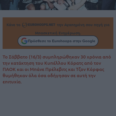
Κάνε το
την Αγαπημένη σου πηγή για
Μπασκετική Ενημέρωση.
Πρόσθεσε το Eurohoops στην Google
Το Σάββατο (16/3) συμπληρώθηκαν 30 χρόνια από
την κατάκτηση του Κυπέλλου Κόρατς από τον
ΠΑΟΚ και οι Μπάνε Πρέλεβιτς και Τζον Κόρφας
θυμήθηκαν όλα όσα οδήγησαν σε αυτή την
επιτυχία.