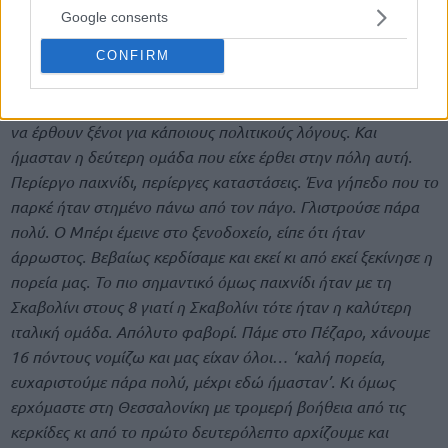
Google consents
Αναλυτικά όσα είπε ο Πρέλεβιτς:
CONFIRM
“Το πρώτο παιχνίδι έγινε στη Σαμάρα που, τουλάχιστον έτσι
μας τα εξήγησαν οι άνθρωποι εκεί, για χρόνια απαγορευόταν
να έρθουν ξένοι για κάποιους πολιτικούς λόγους. Και
ήμασταν η δεύτερη ομάδα που είχε έρθει στην πόλη αυτή.
Περίεργο παιχνίδι, περίεργες καταστάσεις. Ένα γήπεδο που το
παρκέ ήταν στημένο πάνω από τον πάγο. Γλιστρούσε πάρα
πολύ. Ο Μπέρι έμεινε στο ξενοδοχείο, είπε ότι ήταν
άρρωστος. Βεβαίως κερδίσαμε και εκεί κι από εκεί ξεκίνησε η
πορεία μας. Το πιο σημαντικό όμως παιχνίδι ήταν με τη
Σκαβολίνι στους 8 γιατί η Σκαβολίνι τότε ήταν η καλύτερη
ιταλική ομάδα. Απόλυτο φαβορί. Πάμε στο Πέζαρο, χάνουμε
16 πόντους νομίζω και μας είχαν όλοι… ‘καλή πορεία,
ευχαριστούμε πάρα πολύ, μέχρι εδώ ήμασταν’. Κι όμως
ερχόμαστε στη Θεσσαλονίκη με τρομερή βοήθεια από τις
κερκίδες κι από το πρώτο δευτερόλεπτο αρχίζουμε και