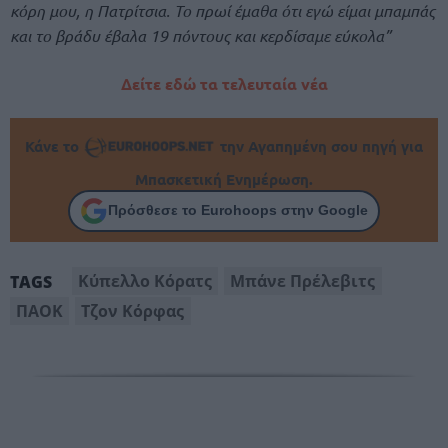
κόρη μου, η Πατρίτσια. Το πρωί έμαθα ότι εγώ είμαι μπαμπάς
και το βράδυ έβαλα 19 πόντους και κερδίσαμε εύκολα”
Δείτε εδώ τα τελευταία νέα
Κάνε το
την Αγαπημένη σου πηγή για
Μπασκετική Ενημέρωση.
Πρόσθεσε το Eurohoops στην Google
Κύπελλο Κόρατς
Μπάνε Πρέλεβιτς
TAGS
ΠΑΟΚ
Τζον Κόρφας