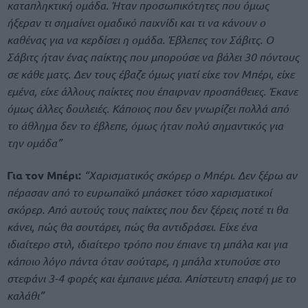
καταπληκτική ομάδα. Ήταν προσωπικότητες που όμως
ήξεραν τι σημαίνει ομαδικό παιχνίδι και τι να κάνουν ο
καθένας για να κερδίσει η ομάδα. Έβλεπες τον Σάβιτς. Ο
Σάβιτς ήταν ένας παίκτης που μπορούσε να βάλει 30 πόντους
σε κάθε ματς. Δεν τους έβαζε όμως γιατί είχε τον Μπέρι, είχε
εμένα, είχε άλλους παίκτες που έπαιρναν προσπάθειες. Έκανε
όμως άλλες δουλειές. Κάποιος που δεν γνωρίζει πολλά από
το άθλημα δεν το έβλεπε, όμως ήταν πολύ σημαντικός για
την ομάδα”
Για τον Μπέρι:
“Χαρισματικός σκόρερ ο Μπέρι. Δεν ξέρω αν
πέρασαν από το ευρωπαϊκό μπάσκετ τόσο χαρισματικοί
σκόρερ. Από αυτούς τους παίκτες που δεν ξέρεις ποτέ τι θα
κάνει, πώς θα σουτάρει, πώς θα αντιδράσει. Είχε ένα
ιδιαίτερο στιλ, ιδιαίτερο τρόπο που έπιανε τη μπάλα και για
κάποιο λόγο πάντα όταν σούταρε, η μπάλα χτυπούσε στο
στεφάνι 3-4 φορές και έμπαινε μέσα. Απίστευτη επαφή με το
καλάθι”