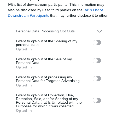
Πρέλεβιτς και ο Τζον Κόρφας μίλησαν για όσα έζησαν τότε,
IAB’s list of downstream participants. This information may
σε μία τεράστια επιτυχία, όχι μόνο για τον σύλλογο, αλλά
also be disclosed by us to third parties on the
IAB’s List of
για όλη την Ελλάδα.
Downstream Participants
that may further disclose it to other
third parties.
Μάλιστα, την Κυριακή (17/3), πριν από την έναρξη του
Please note that this website/app uses one or more Google
Personal Data Processing Opt Outs
αγώνα ΠΑΟΚ –
Παναθηναϊκός
για την 21η αγωνιστική του
services and may gather and store information including but
πρωταθλήματος, θα βραβευτούν τα μέλη εκείνης της
not limited to your visit or usage behaviour. You may click to
I want to opt-out of the Sharing of my
personal data.
ομάδας.
grant or deny consent to Google and its third-party tags to
Opted In
use your data for below specified purposes in below Google
consent section.
I want to opt-out of the Sale of my
Personal Data.
Opted In
I want to opt-out of processing my
Personal Data for Targeted Advertising.
Opted In
I want to opt-out of Collection, Use,
Retention, Sale, and/or Sharing of my
Personal Data that Is Unrelated with the
Purposes for which it was collected.
Opted In