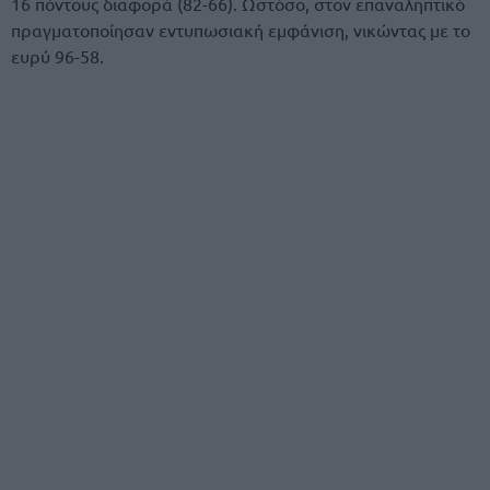
16 πόντους διαφορά (82-66). Ωστόσο, στον επαναληπτικό
πραγματοποίησαν εντυπωσιακή εμφάνιση, νικώντας με το
ευρύ 96-58.