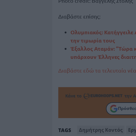
Photo credit: Βαγγέλης Στόλης
Διαβάστε επίσης:
Ολυμπιακός: Κατήγγειλε 
την τιμωρία τους
Έξαλλος Αταμάν: “Τώρα 
υπάρχουν Έλληνες διαιτη
Διαβάστε εδώ τα τελευταία νέ
Κάνε το
την Α
Πρόσθεσ
Δημήτρης Κοντός
Ερ
TAGS