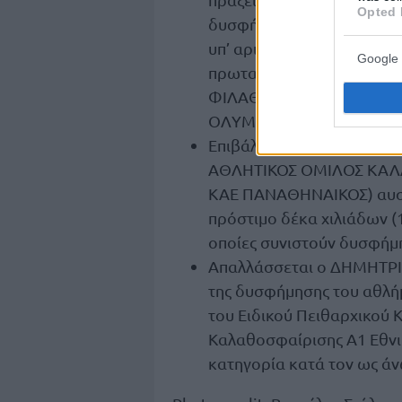
Opted 
δυσφήμηση του αθλήματος
υπ’ αριθμ. πρωτ. 120/6-6
Google 
πρωταθλήματος με την 
ΦΙΛΑΘΛΩΝ ΠΕΙΡΑΙΩΣ ΚΑΛ
ΟΛΥΜΠΙΑΚΟΣ ΚΑΕ), που διε
Επιβάλλει στον ΕΡΓΚΙΝ 
ΑΘΛΗΤΙΚΟΣ ΟΜΙΛΟΣ ΚΑΛΑ
ΚΑΕ ΠΑΝΑΘΗΝΑΙΚΟΣ) αυστ
πρόστιμο δέκα χιλιάδων (1
οποίες συνιστούν δυσφήμ
Απαλλάσσεται ο ΔΗΜΗΤΡΙΟ
της δυσφήμησης του αθλή
του Ειδικού Πειθαρχικού
Καλαθοσφαίρισης Α1 Εθνι
κατηγορία κατά τον ως ά