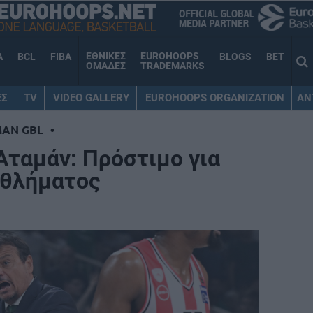
ΕΘΝΙΚΕΣ
EUROHOOPS
A
BCL
FIBA
BLOGS
BET
ΟΜΑΔΕΣ
TRADEMARKS
ΕΣ
TV
VIDEO GALLERY
EUROHOOPS ORGANIZATION
AN
MAN GBL
•
Αταμάν: Πρόστιμο για
αθλήματος