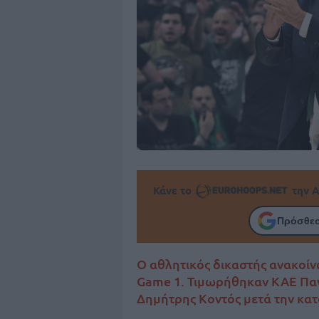
Κάνε το
την Α
Πρόσθεσ
Ο αθλητικός δικαστής ανακοίνω
Game 1. Τιμωρήθηκαν ΚΑΕ Παν
Δημήτρης Κοντός μετά την κατ