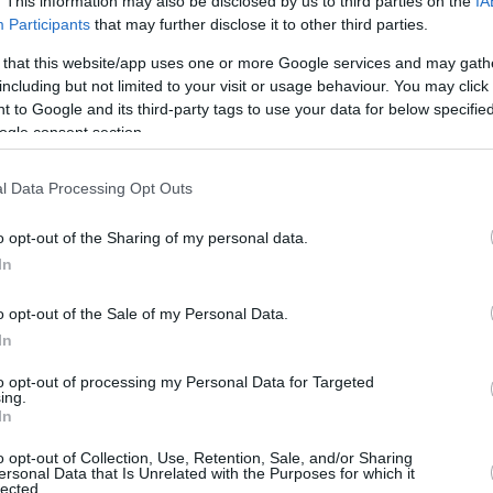
. This information may also be disclosed by us to third parties on the
IA
 στους πρασίνους της τάξεως των 16.400
Participants
that may further disclose it to other third parties.
και για τις δηλώσεις του
Αταμάν
.
 that this website/app uses one or more Google services and may gath
including but not limited to your visit or usage behaviour. You may click 
τριφυλλιού” επιβλήθηκε πρόστιμο 10 χιλιάδων
 to Google and its third-party tags to use your data for below specifi
ogle consent section.
ρης Κοντός για την καταγγελία περί
ν λεγόμενων του Αταμάν.
l Data Processing Opt Outs
στή για τον πρώτο τελικό:
o opt-out of the Sharing of my personal data.
In
ΛΗΤΙΚΟΣ ΟΜΙΛΟΣ ΚΑΛΑΘΟΣΦΑΙΡΙΚΗ
ΚΑΕ ΠΑΝΑΘΗΝΑΙΚΟΣ): α) την ποινή της
o opt-out of the Sale of my Personal Data.
In
ατικού προστίμου χιλίων τετρακοσίων
μία από τις 2 προειδοποιήσεις που έλαβαν
to opt-out of processing my Personal Data for Targeted
ing.
ρώτης εξ αυτών, για υβριστικά συνθήματα τα
In
υσικά πρόσωπα και β) αυστηρή έγγραφη
o opt-out of Collection, Use, Retention, Sale, and/or Sharing
όστιμο δεκαπέντε χιλιάδων (15.000) ευρώ για
ersonal Data that Is Unrelated with the Purposes for which it
lected.
προπονητή της οι οποίες συνιστούν