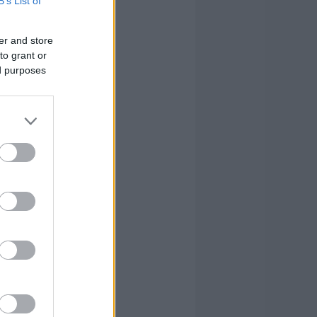
B’s List of
er and store
to grant or
ed purposes