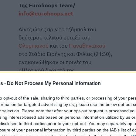
Της Eurohoops Team/
info@eurohoops.net
Λίγες ώρες πριν το τζάμπολ του
δεύτερου τελικού μεταξύ του
Ολυμπιακού
και του
Παναθηναϊκού
στο Στάδιο Ειρήνης και Φιλίας (21:30),
ανακοινώθηκαν οι ποινές του
αθλητικού δικαστή της
διοργανώτριας αρχής.
s -
Do Not Process My Personal Information
ελία για το… τρίτο ημίχρονο και το
to opt-out of the sale, sharing to third parties, or processing of your per
ω από τα αποδυτήρια, ζητώντας την τιμωρία
formation for targeted advertising by us, please use the below opt-out s
ύρκου τεχνικού και του Basketball and
r selection. Please note that after your opt-out request is processed y
eing interest-based ads based on personal information utilized by us or
ριφυλλιού”.
disclosed to third parties prior to your opt-out. You may separately opt-
losure of your personal information by third parties on the IAB’s list of
διάρκεια και μετά το τέλος του πρώτου