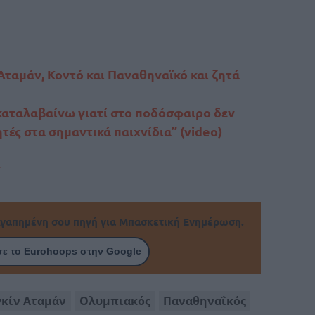
Αταμάν, Κοντό και Παναθηναϊκό και ζητά
καταλαβαίνω γιατί στο ποδόσφαιρο δεν
τές στα σημαντικά παιχνίδια” (video)
α
γαπημένη σου πηγή για Μπασκετική Ενημέρωση.
ε το Eurohoops στην Google
γκίν Αταμάν
Ολυμπιακός
Παναθηναΐκός