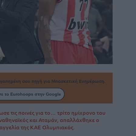
γαπημένη σου πηγή για Μπασκετική Ενημέρωση.
ε το Eurohoops στην Google
σε τις ποινές για το… τρίτο ημίχρονο του
αθηναϊκός και Αταμάν, απαλλάχθηκε ο
αγγελία της ΚΑΕ Ολυμπιακός.