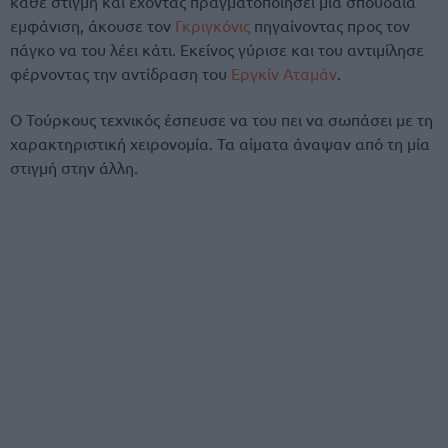
κάθε στιγμή και έχοντας πραγματοποιήσει μία σπουδαία
εμφάνιση, άκουσε τον
Γκριγκόνις
πηγαίνοντας προς τον
πάγκο να του λέει κάτι. Εκείνος γύρισε και του αντιμίλησε
φέρνοντας την αντίδραση του
Εργκίν Αταμάν
.
Ο Τούρκους τεχνικός έσπευσε να του πει να σωπάσει με τη
χαρακτηριστική χειρονομία. Τα αίματα άναψαν από τη μία
στιγμή στην άλλη.