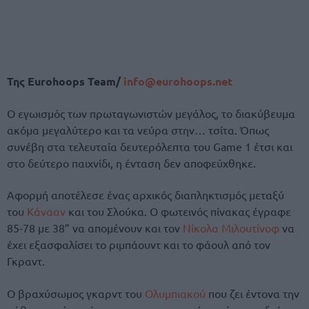
Της Eurohoops Team/
info@eurohoops.net
Ο εγωισμός των πρωταγωνιστών μεγάλος, το διακύβευμα
ακόμα μεγαλύτερο και τα νεύρα στην… τσίτα. Όπως
συνέβη στα τελευταία δευτερόλεπτα του Game 1 έτσι και
στο δεύτερο παιχνίδι, η ένταση δεν αποφεύχθηκε.
Αφορμή αποτέλεσε ένας αρχικός διαπληκτισμός μεταξύ
του
Κάνααν
και του Σλούκα. Ο φωτεινός πίνακας έγραφε
85-78 με 38” να απομένουν και τον
Νίκολα Μιλουτίνοφ
να
έχει εξασφαλίσει το ριμπάουντ και το φάουλ από τον
Γκραντ.
Ο βραχύσωμος γκαρντ του
Ολυμπιακού
που ζει έντονα την