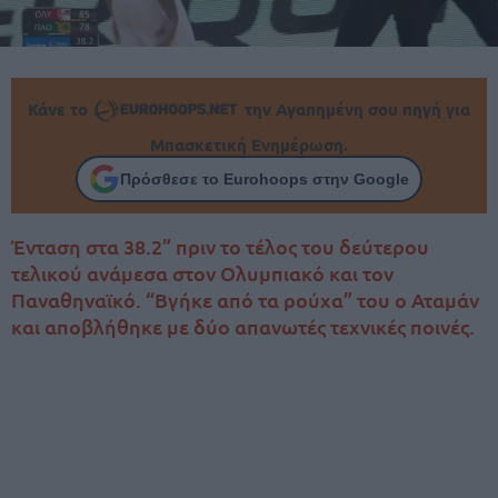
Κάνε το
την Αγαπημένη σου πηγή για
Μπασκετική Ενημέρωση.
Πρόσθεσε το Eurohoops στην Google
Ένταση στα 38.2” πριν το τέλος του δεύτερου
τελικού ανάμεσα στον Ολυμπιακό και τον
Παναθηναϊκό. “Βγήκε από τα ρούχα” του ο Αταμάν
και αποβλήθηκε με δύο απανωτές τεχνικές ποινές.