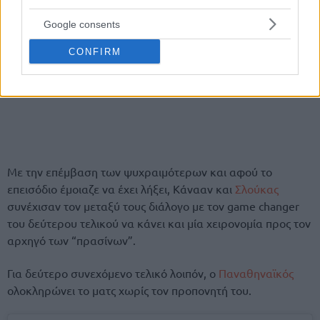
Google consents
CONFIRM
Με την επέμβαση των ψυχραιμότερων και αφού το
επεισόδιο έμοιαζε να έχει λήξει, Κάνααν και
Σλούκας
συνέχισαν τον μεταξύ τους διάλογο με τον game changer
του δεύτερου τελικού να κάνει και μία χειρονομία προς τον
αρχηγό των “πρασίνων”.
Για δεύτερο συνεχόμενο τελικό λοιπόν, ο
Παναθηναϊκός
ολοκληρώνει το ματς χωρίς τον προπονητή του.