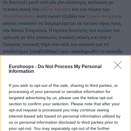
Οι διαιτητές μετά από μία μίνι σύσκεψη, χρέωσαν με
τεχνική ποινή τον
Αϊζέια Κάνααν
και τον πάγκο του
Παναθηναϊκού
. Αυτό έκανε έξαλλο τον
Εργκίν Αταμάν
ο
οποίος συνέχισε να διαμαρτύρεται σε έντονο ύφος προς
την Βάσω Τσαρούχα. Η πρώτη διαιτητής του αγώνα τον
χρέωσε με δύο απανωτές τεχνικές ποινές και έτσι ο
Τούρκος τεχνικός πήρε και πάλι την άγουσα για τα
αποδυτήρια (αποβλήθηκε) πριν ολοκληρωθεί το παιχνίδι.
Eurohoops -
Do Not Process My Personal
Information
If you wish to opt-out of the sale, sharing to third parties, or
processing of your personal or sensitive information for
targeted advertising by us, please use the below opt-out
section to confirm your selection. Please note that after your
opt-out request is processed you may continue seeing
interest-based ads based on personal information utilized by
us or personal information disclosed to third parties prior to
your opt-out. You may separately opt-out of the further