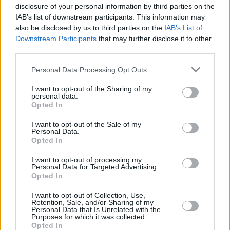
disclosure of your personal information by third parties on the
IAB’s list of downstream participants. This information may
also be disclosed by us to third parties on the
IAB’s List of
Downstream Participants
that may further disclose it to other
third parties.
Please note that this website/app uses one or more Google
Personal Data Processing Opt Outs
services and may gather and store information including but
not limited to your visit or usage behaviour. You may click to
I want to opt-out of the Sharing of my
personal data.
grant or deny consent to Google and its third-party tags to
Opted In
use your data for below specified purposes in below Google
consent section.
I want to opt-out of the Sale of my
Personal Data.
Opted In
I want to opt-out of processing my
Personal Data for Targeted Advertising.
Opted In
I want to opt-out of Collection, Use,
Retention, Sale, and/or Sharing of my
Personal Data that Is Unrelated with the
Purposes for which it was collected.
Opted In