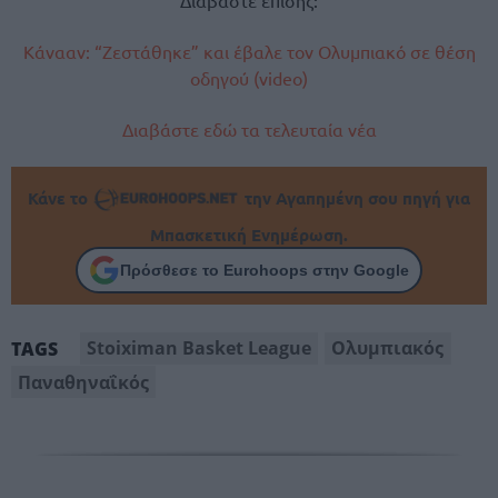
Κάνααν: “Ζεστάθηκε” και έβαλε τον Ολυμπιακό σε θέση
οδηγού (video)
Διαβάστε εδώ τα τελευταία νέα
Κάνε το
την Αγαπημένη σου πηγή για
Μπασκετική Ενημέρωση.
Πρόσθεσε το Eurohoops στην Google
Stoiximan Basket League
Ολυμπιακός
TAGS
Παναθηναΐκός