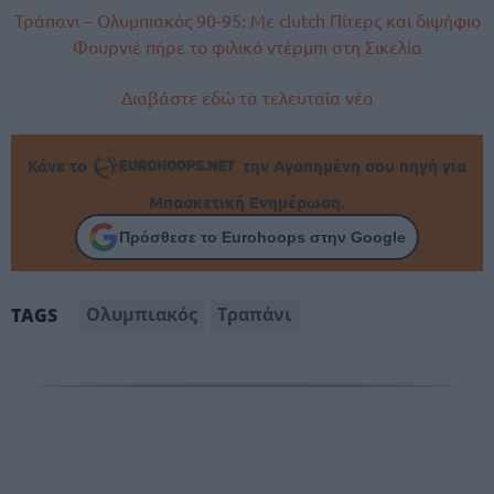
Τράπανι – Ολυμπιακός 90-95: Με clutch Πίτερς και διψήφιο
Φουρνιέ πήρε το φιλικό ντέρμπι στη Σικελία
Διαβάστε εδώ τα τελευταία νέα
Κάνε το
την Αγαπημένη σου πηγή για
Μπασκετική Ενημέρωση.
Πρόσθεσε το Eurohoops στην Google
Ολυμπιακός
Τραπάνι
TAGS