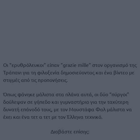
Οι “ερυθρόλευκοι” είπαν “grazie mille” στον οργανισμό της
Τράπανι για τη φιλοξενία δημοσιεύοντας και ένα βίντεο με
στιγμές από τις προπονήσεις.
Όπως φάνηκε μάλιστα στα πλάνα αυτά, οι δύο “πύργοι”
δούλεψαν σε γήπεδο και γυμναστήριο για την ταχύτερη
δυνατή επάνοδό τους, με τον Μουστάφα Φαλ μάλιστα να
έχει και ένα τετ α τετ με τον Έλληνα τεχνικό.
Διαβάστε επίσης: