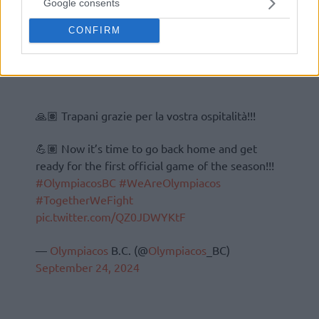
Google consents
CONFIRM
🙏🏽 Trapani grazie per la vostra ospitalità!!!
💪🏽 Now it’s time to go back home and get
ready for the first official game of the season!!!
#OlympiacosBC
#WeAreOlympiacos
#TogetherWeFight
pic.twitter.com/QZ0JDWYKtF
—
Olympiacos
B.C. (@
Olympiacos
_BC)
September 24, 2024