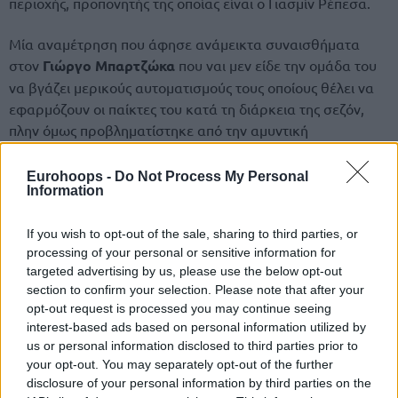
περιοχής, προπονητής της οποίας είναι ο Γιασμίν Ρέπεσα.
Μία αναμέτρηση που άφησε ανάμεικτα συναισθήματα
στον
Γιώργο Μπαρτζώκα
που ναι μεν είδε την ομάδα του
να βγάζει μερικούς αυτοματισμούς τους οποίους θέλει να
εφαρμόζουν οι παίκτες του κατά τη διάρκεια της σεζόν,
πλην όμως προβληματίστηκε από την αμυντική
συμπεριφορά τους την οποία χαρακτήρισε “φτωχή” (95-90
υπέρ του
Ολυμπιακού
το τελικό σκορ) στη συνέντευξη
Eurohoops -
Do Not Process My Personal
Information
Τύπου.
Οι Πειραιώτες ταξίδεψαν στη Σικελία με πλήρες ρόστερ 17
If you wish to opt-out of the sale, sharing to third parties, or
processing of your personal or sensitive information for
παικτών, με τους τραυματίες Μουστάφα Φαλ,
Νίκολα
targeted advertising by us, please use the below opt-out
Μιλουτίνοφ
,
Σακίλ ΜακΚίσικ
και
Κίναν Έβανς
να
section to confirm your selection. Please note that after your
συνεχίζουν εκεί την αποθεραπεία τους.
opt-out request is processed you may continue seeing
interest-based ads based on personal information utilized by
us or personal information disclosed to third parties prior to
your opt-out. You may separately opt-out of the further
disclosure of your personal information by third parties on the