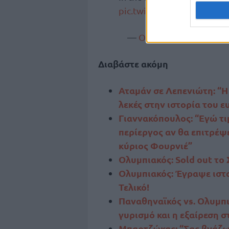
pic.twitter.com/hAZCkKM
—
Olympiacos
B.C. (@
Ol
Διαβάστε ακόμη
Αταμάν σε Λεπενιώτη: “Η
λεκές στην ιστορία του 
Γιαννακόπουλος: “Εγώ τι
περίεργος αν θα επιτρέψ
κύριος Φουρνιέ”
Ολυμπιακός: Sold out το
Ολυμπιακός: Έγραψε ιστο
Τελικό!
Παναθηναϊκός vs. Ολυμπι
γυρισμό και η εξαίρεση 
Μπαρτζώκας: “Σας βγάζω 