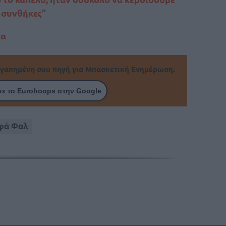
ς συνθήκες”
έα
γαπημένη σου πηγή για Μπασκετική Ενημέρωση.
ε το Eurohoops στην Google
φά Φαλ