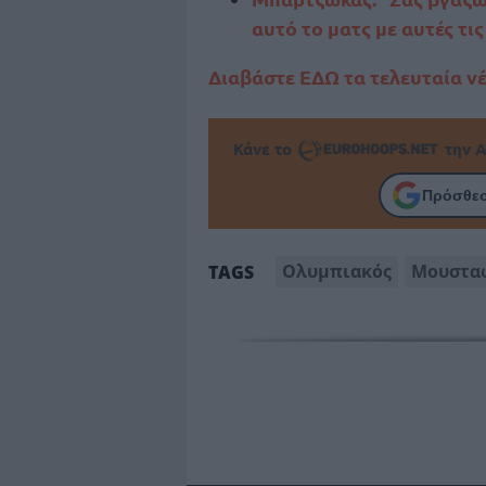
αυτό το ματς με αυτές τι
Διαβάστε ΕΔΩ τα τελευταία ν
Κάνε το
την Α
Πρόσθεσ
Oλυμπιακός
Μουστα
TAGS