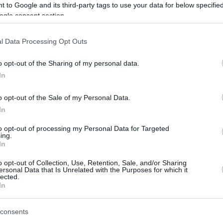
 to Google and its third-party tags to use your data for below specifi
του, αφού ο Φαλ δεν αναμένεται να
ogle consent section.
ν Απρίλιο του 2025, ενώ δε γίνεται λόγος για
 Ευρωμπάσκετ με την Εθνική Γαλλίας.
l Data Processing Opt Outs
λ μέτρησε 7.1 πόντους σε 21 αγώνες, με 18.5
o opt-out of the Sharing of my personal data.
ταίο παιχνίδι του είχε 7 πόντους και 1
In
o opt-out of the Sale of my Personal Data.
In
iman GBL ο Μουστάφα Φαλ, υπέστη ρήξη
το αριστερό γόνατο.
to opt-out of processing my Personal Data for Targeted
ing.
In
ται να μείνει 10 με 12 μήνες εκτός
o opt-out of Collection, Use, Retention, Sale, and/or Sharing
ersonal Data that Is Unrelated with the Purposes for which it
lected.
In
στον Μους ταχεία ανάρρωση.
consents
oiximan GBL,…