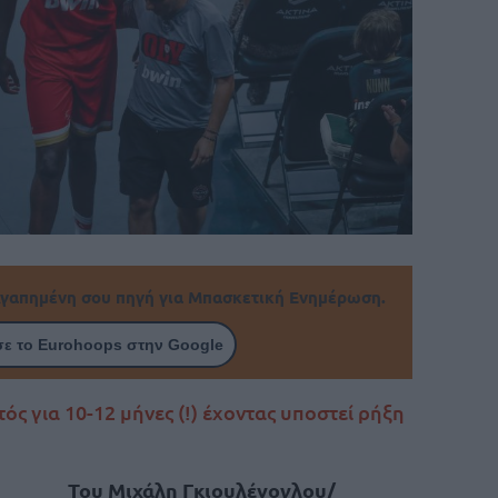
γαπημένη σου πηγή για Μπασκετική Ενημέρωση.
ε το Eurohoops στην Google
ς για 10-12 μήνες (!) έχοντας υποστεί ρήξη
Του Μιχάλη Γκιουλένογλου/