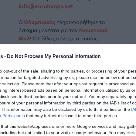
info@eurohoops.net
Ολυμπιακός
Ο
πληροφορήθηκε τα
Μουσταφά
άσχημα μαντάτα για τον
Φαλ
! Ο Γάλλος σέντερ, ο οποίος
Game 3
τραυματίστηκε στο
των
Τελικών της Stoiximan GBL με
s -
Do Not Process My Personal Information
αντίπαλο τον
Παναθηναϊκό
στο ΟΑΚΑ
θα μείνει εκτός για 10-12 μήνες!
to opt-out of the sale, sharing to third parties, or processing of your per
formation for targeted advertising by us, please use the below opt-out s
r selection. Please note that after your opt-out request is processed y
Ολυμπιακό
ονατιδικού τένοντα, με τον
να
eing interest-based ads based on personal information utilized by us or
 Τελικών με έναν καθαρόαιμο σέντερ, τον
disclosed to third parties prior to your opt-out. You may separately opt-
όουζες Ράιτ
δεν έχει δικαίωμα συμμετοχής.
losure of your personal information by third parties on the IAB’s list of
. This information may also be disclosed by us to third parties on the
IA
Participants
that may further disclose it to other third parties.
ται αντικαταστάτης
 that this website/app uses one or more Google services and may gath
including but not limited to your visit or usage behaviour. You may click 
λυμπιακός
θα μπει στη διαδικασία για την