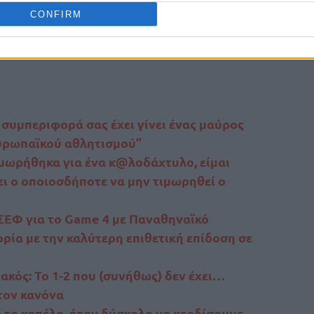
SxO
CONFIRM
ympiacos
_BC)
June 7, 2025
 συμπεριφορά σας έχει γίνει ένας μαύρος
ευρωπαϊκού αθλητισμού”
μωρήθηκα για ένα κ@λοδάχτυλο, είμαι
ει ο οποιοσδήποτε να μην τιμωρηθεί ο
 ΣΕΦ για το Game 4 με Παναθηναϊκό
ρία με την καλύτερη επιθετική επίδοση σε
ακός: Το 1-2 που (συνήθως) δεν έχει…
στον κανόνα
το καπέλο, ήταν δύσκολο να κερδίσουμε