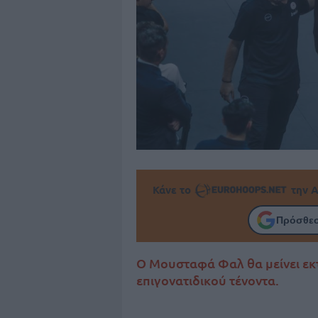
Κάνε το
την Α
Πρόσθεσ
Ο Μουσταφά Φαλ θα μείνει εκτό
επιγονατιδικού τένοντα.