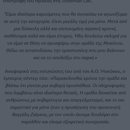
επιστροφή του Ηρακλή στη Stoiximan GBL.
“Είμαι ιδιαίτερα χαρούμενος που θα συνεχίσω να αγωνίζομαι
σε αυτή την κατηγορία. Είναι μεγάλη τιμή για μένα. Μετά από
μια δύσκολη αλλά και επιτυχημένη περσινή χρονιά,
αισθάνομαι καλά και είμαι έτοιμος. Ήδη δουλεύω σκληρά για
να είμαι σε θέση να προσφέρω στην ομάδα της Μυκόνου.
Θέλω να ανταποδώσω την εμπιστοσύνη που μου δείχνουν
και να το αποδείξω στο παρκέ.»
Αναφορικά στις εντυπώσεις του από τον Α.Ο. Μυκόνου, ο
έμπειρος σέντερ είπε:
«Παρακολουθώ χρόνια την ομάδα και
βλέπω ότι γίνεται μια σοβαρή προσπάθεια. Οι πληροφορίες
που λαμβάνω είναι ιδιαίτερα θετικές. Η ομάδα διοικείται από
ανθρώπους με σοβαρότητα και επαγγελματισμό, και το πιο
σημαντικό για μένα ήταν η προσέγγιση του προπονητή
Βαγγέλη Ζιάγκου, με τον οποίο έχουμε δουλέψει στο
παρελθόν και είχαμε εξαιρετική συνεργασία.