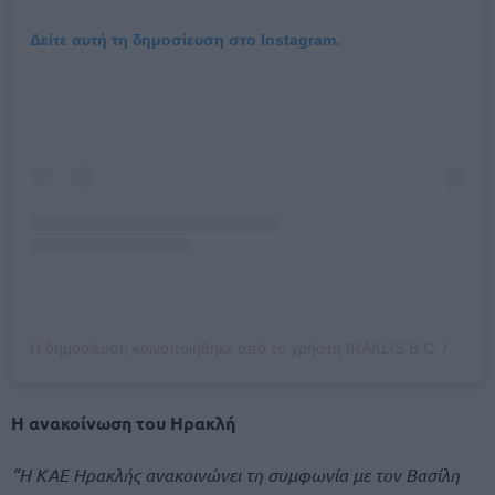
Δείτε αυτή τη δημοσίευση στο Instagram.
Η δημοσίευση κοινοποιήθηκε από το χρήστη IRAKLIS B.C. / Κ.Α.Ε ΗΡΑΚΛΗΣ (@iraklisbcofficial)
Η ανακοίνωση του Ηρακλή
“Η ΚΑΕ Ηρακλής ανακοινώνει τη συμφωνία με τον Βασίλη