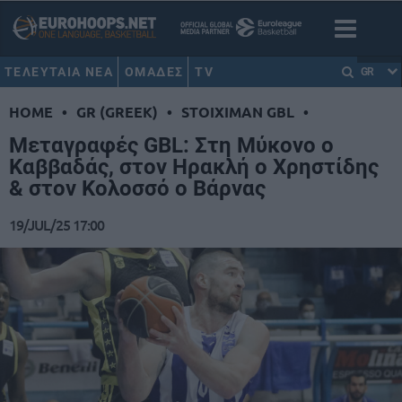
ΤΕΛΕΥΤΑΙΑ ΝΕΑ
ΟΜΑΔΕΣ
TV
GR
HOME
•
GR (GREEK)
•
STOIXIMAN GBL
•
Μεταγραφές GBL: Στη Μύκονο ο
Καββαδάς, στον Ηρακλή ο Χρηστίδης
& στον Κολοσσό ο Βάρνας
19/JUL/25 17:00