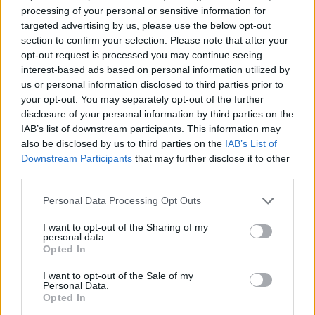
processing of your personal or sensitive information for
“
Ο Βασίλης Καββαδάς γεννήθηκε στις 28 Δεκεμβρίου 1991,
targeted advertising by us, please use the below opt-out
έχει ύψος 2,06 μ. και αγωνίζεται ως σέντερ.
section to confirm your selection. Please note that after your
opt-out request is processed you may continue seeing
Το νέο απόκτημα της ομάδας μας αγωνίστηκε την περσινή
interest-based ads based on personal information utilized by
us or personal information disclosed to third parties prior to
σεζόν με τις φανέλες του Βίκου Ιωαννίνων και του Ηρακλή,
your opt-out. You may separately opt-out of the further
καταγράφοντας κατά μέσο όρο 5,9 πόντους, 4,9 ριμπάουντ
disclosure of your personal information by third parties on the
και 1,7 ασίστ σε επτά συμμετοχές στην Elite League,
IAB’s list of downstream participants. This information may
συμβάλλοντας στην επιστροφή του Ηρακλή στη Stoiximan
also be disclosed by us to third parties on the
IAB’s List of
GBL.
Downstream Participants
that may further disclose it to other
third parties.
Το νέο απόκτημα της ομάδας μας αγωνίστηκε την περσινή
Please note that this website/app uses one or more Google
Personal Data Processing Opt Outs
σεζόν με τις φανέλες του Βίκου Ιωαννίνων και του Ηρακλή,
services and may gather and store information including but
καταγράφοντας κατά μέσο όρο 5,9 πόντους, 4,9 ριμπάουντ
not limited to your visit or usage behaviour. You may click to
I want to opt-out of the Sharing of my
personal data.
grant or deny consent to Google and its third-party tags to
και 1,7 ασίστ σε επτά συμμετοχές στην Elite League,
Opted In
use your data for below specified purposes in below Google
συμβάλλοντας στην επιστροφή του Ηρακλή στη Stoiximan
consent section.
I want to opt-out of the Sale of my
GBL.
Personal Data.
Opted In
Ο 33χρονος σέντερ ξεκίνησε την καριέρα του από τον Ιωνικό