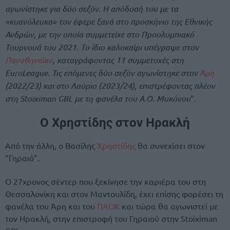
αγωνίστηκε για δύο σεζόν. Η απόδοσή του με τα
«κυανόλευκα» τον έφερε ξανά στο προσκήνιο της Εθνικής
Ανδρών, με την οποία συμμετείχε στο Προολυμπιακό
Τουρνουά του 2021. Το ίδιο καλοκαίρι υπέγραψε στον
Παναθηναϊκό
, καταγράφοντας 11 συμμετοχές στη
EuroLeague. Τις επόμενες δύο σεζόν αγωνίστηκε στον
Άρη
(2022/23) και στο Λαύριο (2023/24), επιστρέφοντας πλέον
στη Stoiximan GBL με τη φανέλα του Α.Ο. Μυκόνου
“.
Ο Χρηστίδης στον Ηρακλή
Από την άλλη, ο Βασίλης
Χρηστίδης
θα συνεχίσει στον
“Γηραιό”.
Ο 27χρονος σέντερ που ξεκίνησε την καριέρα του στη
Θεσσαλονίκη και στον Μαντουλίδη, έχει επίσης φορέσει τη
φανέλα του Άρη και του
ΠΑΟΚ
και τώρα θα αγωνιστεί με
τον Ηρακλή, στην επιστροφή του Γηραιού στην Stoiximan