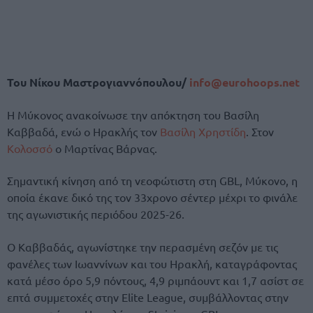
Του Νίκου Μαστρογιαννόπουλου/
info@eurohoops.net
Η Μύκονος ανακοίνωσε την απόκτηση του Βασίλη
Καββαδά, ενώ ο Ηρακλής τον
Βασίλη Χρηστίδη
. Στον
Κολοσσό
ο Μαρτίνας Βάρνας.
Σημαντική κίνηση από τη νεοφώτιστη στη GBL, Μύκονο, η
οποία έκανε δικό της τον 33χρονο σέντερ μέχρι το φινάλε
της αγωνιστικής περιόδου 2025-26.
Ο Καββαδάς, αγωνίστηκε την περασμένη σεζόν με τις
φανέλες των Ιωαννίνων και του Ηρακλή, καταγράφοντας
κατά μέσο όρο 5,9 πόντους, 4,9 ριμπάουντ και 1,7 ασίστ σε
επτά συμμετοχές στην Elite League, συμβάλλοντας στην