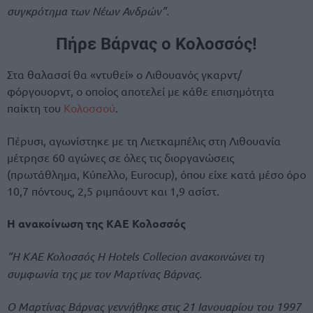
συγκρότημα των Νέων Ανδρών”.
Πήρε Βάρνας ο Κολοσσός!
Στα θαλασσί θα «ντυθεί» ο Λιθουανός γκαρντ/
φόργουορντ, ο οποίος αποτελεί με κάθε επισημότητα
παίκτη του
Κολοσσού
.
Πέρυσι, αγωνίστηκε με τη Λιετκαμπέλις στη Λιθουανία
μέτρησε 60 αγώνες σε όλες τις διοργανώσεις
(πρωτάθλημα, Κύπελλο, Eurocup), όπου είχε κατά μέσο όρο
10,7 πόντους, 2,5 ριμπάουντ και 1,9 ασίστ.
Η ανακοίνωση της ΚΑΕ Κολοσσός
“Η ΚΑΕ Κολοσσός H Hotels Collecion ανακοινώνει τη
συμφωνία της με τον Μαρτίνας Βάρνας.
Ο Μαρτίνας Βάρνας γεννήθηκε στις 21 Ιανουαρίου του 1997