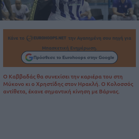
Κάνε το
την Αγαπημένη σου πηγή για
Μπασκετική Ενημέρωση.
Πρόσθεσε το Eurohoops στην Google
Ο Καββαδάς θα συνεχίσει την καριέρα του στη
Μύκονο κι ο Χρηστίδης στον Ηρακλή. Ο Κολοσσός
αντίθετα, έκανε σημαντική κίνηση με Βάρνας.