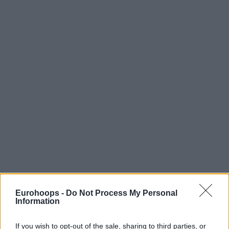
Eurohoops -
Do Not Process My Personal
— AO_MYKONOY_BC (@aom_bc)
July 19, 2025
Information
Η ανακοίνωση της Μυκόνου
If you wish to opt-out of the sale, sharing to third parties, or