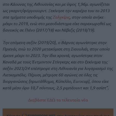
στο Κάουνας της Λιθουανίας και με ύψος 1,96μ. αγωνίζεται
ως γκαρντ/φόργουορντ. Ξεκίνησε την καριέρα του το 2013
στα τμήματα υποδομής της
Ζαλγκίρις
, στην οποία ανήκε
μέχρι το 2019, ενώ στο μεσοδιάστημα είχε παραχωρηθεί ως
δανεικός σε Πιένο (2017/18) και Νέβεζις (2018/19).
Την επόμενη σεζόν (2019/20), ο Βάρνας αγωνίστηκε στην
Πριενάι, ενώ το 2020 μετακόμισε στη Σιαουλιάι, στην οποία
έμεινε μέχρι το 2023. Την ίδια χρονιά, αγωνίστηκε στον
Καναδά με τους Έντμοντον Στίνγκερς και στο ξεκίνημα της
σεζόν 2023/24 επέστρεψε στη Λιθουανία για λογαριασμό της
Λιετκαμπέλις. Πέρυσι, μέτρησε 60 αγώνες σε όλες τις
διοργανώσεις (πρωτάθλημα, Κύπελλο, Eurocup), όπου είχε
κατά μέσο όρο 10,7 πόντους, 2,5 ριμπάουντ και 1,9 ασίστ”.
Διαβάστε ΕΔΩ τα τελευταία νέα
Κάνε το
την Αγαπημένη σου πηγή για