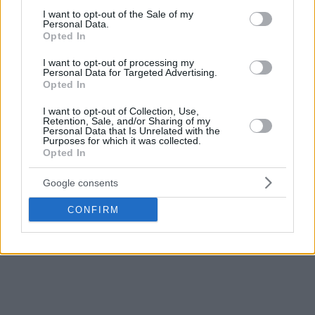
προπονητή της ομάδας,
Εργκίν Αταμάν
, να του δίνει
consent section.
I want to opt-out of the Sale of my
διαρκώς ευκαιρίες με 12:17 συμμετοχής στη GBL (5,5π.,
Personal Data.
2,5ρ., 0,5ασ., 0,5κλ., 0,5κοψ., 0,5λ.) και 8:52 στην
Opted In
Ευρωλίγκα (3π., 1,5ρ., 1κοψ.).
I want to opt-out of processing my
Personal Data for Targeted Advertising.
Διαβάστε ακόμη:
Opted In
I want to opt-out of Collection, Use,
Ναν: Καθαρές οι εξετάσεις και πιθανόν διαθέσιμος
Retention, Sale, and/or Sharing of my
Personal Data that Is Unrelated with the
για “διαβολοβδομάδα”
Purposes for which it was collected.
Αταμάν για διαιτησία με Ολυμπιακό: “Δεν είναι
Opted In
αστείο, είδαμε ελληνορωμαϊκή πάλη σε παρκέ”
Google consents
Παναθηναϊκός: Τελικά πόσο πρόβλημα είναι το
ριμπάουντ;
CONFIRM
Δείτε
ΕΔΩ
τα τελευταία νέα