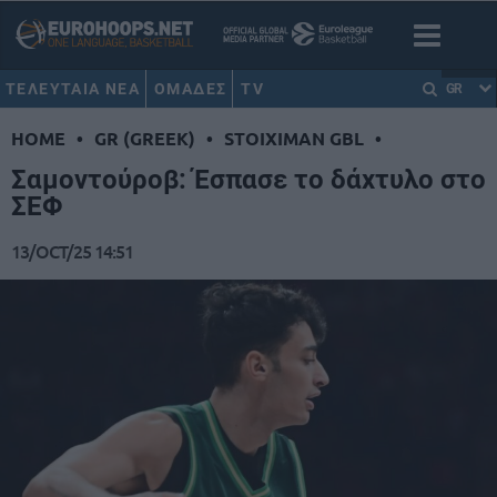
ΤΕΛΕΥΤΑΙΑ ΝΕΑ
ΟΜΑΔΕΣ
TV
GR
HOME
•
GR (GREEK)
•
STOIXIMAN GBL
•
Σαμοντούροβ: Έσπασε το δάχτυλο στο
ΣΕΦ
13/OCT/25 14:51