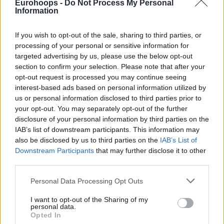
Eurohoops -
Do Not Process My Personal
Information
If you wish to opt-out of the sale, sharing to third parties, or
processing of your personal or sensitive information for
targeted advertising by us, please use the below opt-out
Του Γιάννη Ράμμα/
irammas@eurohoops.net
section to confirm your selection. Please note that after your
opt-out request is processed you may continue seeing
Ο 20χρονος πάουερ φόργουορντ του
interest-based ads based on personal information utilized by
Παναθηναϊκού
έπαιξε για μόλις 3:17 στο δεύτερο μισό της
us or personal information disclosed to third parties prior to
πρώτης περιόδου και ποτέ ξανά, αφού
έσπασε το μεσαίο
your opt-out. You may separately opt-out of the further
δάχτυλο του δεξιού χεριού
, όπως φανέρωσαν τα
disclosure of your personal information by third parties on the
αποτελέσματα των ιατρικών εξετάσεων το πρωί της
IAB’s list of downstream participants. This information may
also be disclosed by us to third parties on the
IAB’s List of
επομένης (13/10).
Downstream Participants
that may further disclose it to other
third parties.
Συγκεκριμένα, υπέστη κάταγμα στην ονυχοφόρο φάλαγγα
του μεσαίου δακτύλου της δεξιάς άκρας χειρός, καθώς και
Please note that this website/app uses one or more Google
Personal Data Processing Opt Outs
θλαστικό τραύμα. Του τοποθετήθηκε νάρθηκας.
services and may gather and store information including but
not limited to your visit or usage behaviour. You may click to
I want to opt-out of the Sharing of my
personal data.
grant or deny consent to Google and its third-party tags to
Ο
“Σάμο”
στάθηκε άτυχος σε μία εποχή που αναγκάζει τον
Opted In
use your data for below specified purposes in below Google