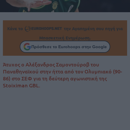
Κάνε το
την Αγαπημένη σου πηγή για
Μπασκετική Ενημέρωση.
Πρόσθεσε το Eurohoops στην Google
Άτυχος ο Αλέξανδρος Σαμοντούροβ του
Παναθηναϊκού στην ήττα από τον Ολυμπιακό (90-
86) στο ΣΕΦ για τη δεύτερη αγωνιστική της
Stoiximan GBL.