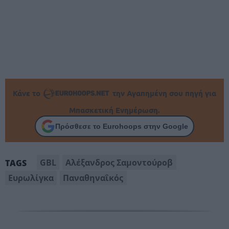
Κάνε το
την Αγαπημένη σου πηγή για
Μπασκετική Ενημέρωση.
Πρόσθεσε το Eurohoops στην Google
GBL
Αλέξανδρος Σαμοντούροβ
TAGS
Ευρωλίγκα
Παναθηναΐκός