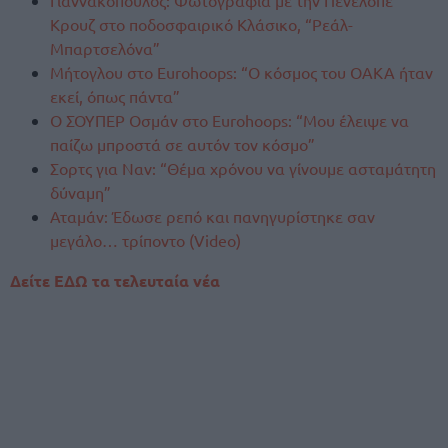
Γιαννακόπουλος: Φωτογραφία με την Πενέλοπε
Κρουζ στο ποδοσφαιρικό Κλάσικο, “Ρεάλ-
Μπαρτσελόνα”
Μήτογλου στο Eurohoops: “Ο κόσμος του ΟΑΚΑ ήταν
εκεί, όπως πάντα”
Ο ΣΟΥΠΕΡ Οσμάν στο Eurohoops: “Μου έλειψε να
παίζω μπροστά σε αυτόν τον κόσμο”
Σορτς για Ναν: “Θέμα χρόνου να γίνουμε ασταμάτητη
δύναμη”
Αταμάν: Έδωσε ρεπό και πανηγυρίστηκε σαν
μεγάλο… τρίποντο (Video)
Δείτε ΕΔΩ τα τελευταία νέα