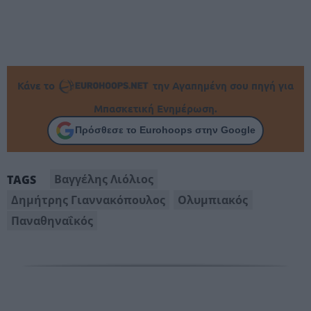
Κάνε το
την Αγαπημένη σου πηγή για
Μπασκετική Ενημέρωση.
Πρόσθεσε το Eurohoops στην Google
Βαγγέλης Λιόλιος
TAGS
Δημήτρης Γιαννακόπουλος
Ολυμπιακός
Παναθηναΐκός