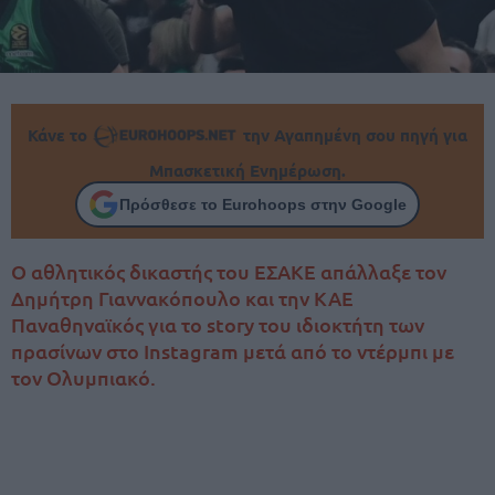
Κάνε το
την Αγαπημένη σου πηγή για
Μπασκετική Ενημέρωση.
Πρόσθεσε το Eurohoops στην Google
Ο αθλητικός δικαστής του ΕΣΑΚΕ απάλλαξε τον
Δημήτρη Γιαννακόπουλο και την ΚΑΕ
Παναθηναϊκός για το story του ιδιοκτήτη των
πρασίνων στο Instagram μετά από το ντέρμπι με
τον Ολυμπιακό.