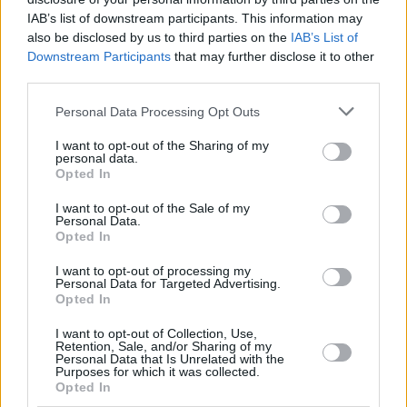
IAB’s list of downstream participants. This information may
2. ΑΠΑΛΛΑΣΕΤΑΙ η ΠΑΝΑΘΗΝΑΪΚΟΣ ΑΘΛΗΤΙΚΟΣ ΟΜΙΛΟΣ
also be disclosed by us to third parties on the
IAB’s List of
ΚΑΛΑΘΟΣΦΑΙΡΙΚΗ ΑΝΩΝΥΜΗ ΕΤΑΙΡΕΙΑ (δ.τ. ΚΑΕ
Downstream Participants
that may further disclose it to other
ΠΑΝΑΘΗΝΑΙΚΟΣ) για την ως άνω πράξη του ιδιοκτήτη της
».
third parties.
Please note that this website/app uses one or more Google
Personal Data Processing Opt Outs
services and may gather and store information including but
not limited to your visit or usage behaviour. You may click to
I want to opt-out of the Sharing of my
personal data.
grant or deny consent to Google and its third-party tags to
Opted In
use your data for below specified purposes in below Google
consent section.
I want to opt-out of the Sale of my
Personal Data.
Opted In
I want to opt-out of processing my
Personal Data for Targeted Advertising.
Opted In
I want to opt-out of Collection, Use,
Retention, Sale, and/or Sharing of my
Personal Data that Is Unrelated with the
Purposes for which it was collected.
Opted In