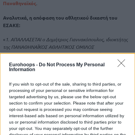
Παναθηναϊκός
.
Αναλυτικά, η απόφαση του αθλητικού δικαστή του
ΕΣΑΚΕ:
«
1. ΑΠΑΛΛΑΣΕΤΑΙ ο Δημήτριος Γιαννακόπουλος, ιδιοκτήτης
της ΠΑΝΑΘΗΝΑΪΚΟΣ ΑΘΛΗΤΙΚΟΣ ΟΜΙΛΟΣ
ΚΑΛΑΘΟΣΦΑΙΡΙΚΗΣ ΑΝΩΝΥΜΗΣ ΕΤΑΙΡΕΙΑΣ (δ.τ. ΚΑΕ
ΠΑΝΑΘΗΝΑΙΚΟΣ) από την κατηγορία της εγκαλούσας ΚΑΕ
Eurohoops -
Do Not Process My Personal
ΟΛΥΜΠΙΑΚΟΣ ΣΥΝΔΕΣΜΟΣ ΦΙΛΑΘΛΩΝ ΠΕΙΡΑΙΩΣ
Information
ΚΑΛΑΘΟΣΦΑΙΡΙΚΗ ΑΝΩΝΥΜΗ ΕΤΑΙΡΕΙΑ (δ.τ. ΟΛΥΜΠΙΑΚΟΣ
ΚΑΕ) ότι κατά τη διάρκεια του αγώνα για την 2η αγωνιστική
If you wish to opt-out of the sale, sharing to third parties, or
processing of your personal or sensitive information for
του Πρωταθλήματος μεταξύ των ομάδων ΟΛΥΜΠΙΑΚΟΣ –
targeted advertising by us, please use the below opt-out
ΠΑΝΑΘΗΝΑΪΚΟΣ, ο κ. Δημήτριος Γιαννακόπουλος, προέβη με
section to confirm your selection. Please note that after your
δημόσια ανάρτηση του, μέσω του ελευθέρως προσβάσιμου
opt-out request is processed you may continue seeing
διαδικτυακού λογαριασμού «dpg7000», που διατηρεί στο
interest-based ads based on personal information utilized by
μέσο κοινωνικής δικτύωσης Instagram, σε δυσφημιστικές
us or personal information disclosed to third parties prior to
your opt-out. You may separately opt-out of the further
δηλώσεις.
disclosure of your personal information by third parties on the