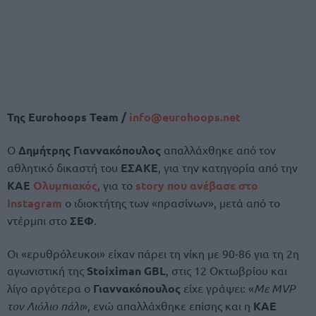
Της
Eurohoops Team /
info@eurohoops.net
Ο
Δημήτρης Γιαννακόπουλος
απαλλάχθηκε από τον
αθλητικό δικαστή του
ΕΣΑΚΕ
, για την κατηγορία από την
ΚΑΕ
Ολυμπιακός
, για το
story που ανέβασε στο
Instagram
ο ιδιοκτήτης των «πρασίνων», μετά από το
ντέρμπι στο
ΣΕΦ
.
Οι «ερυθρόλευκοι» είχαν πάρει τη νίκη με 90-86 για τη 2η
αγωνιστική της
Stoiximan GBL
, στις 12 Οκτωβρίου και
λίγο αργότερα ο
Γιαννακόπουλος
είχε γράψει: «
Με MVP
τον Λιόλιο πάλι
», ενώ απαλλάχθηκε επίσης και η
ΚΑΕ