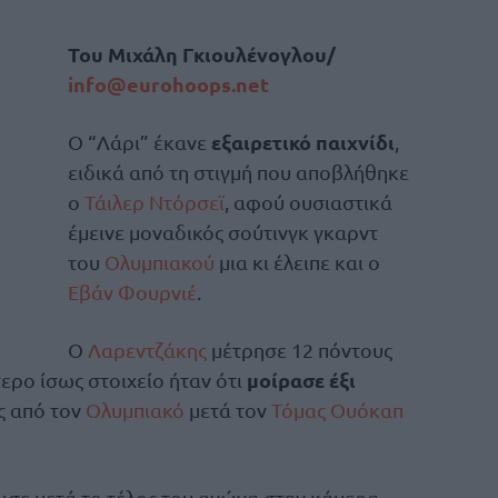
Του Μιχάλη Γκιουλένογλου/
info@eurohoops.net
εξαιρετικό παιχνίδι
Ο “Λάρι” έκανε
,
ειδικά από τη στιγμή που αποβλήθηκε
ο
Τάιλερ Ντόρσεϊ
, αφού ουσιαστικά
έμεινε μοναδικός σούτινγκ γκαρντ
του
Ολυμπιακού
μια κι έλειπε και ο
Εβάν Φουρνιέ
.
Ο
Λαρεντζάκης
μέτρησε 12 πόντους
μοίρασε έξι
τερο ίσως στοιχείο ήταν ότι
ες από τον
Ολυμπιακό
μετά τον
Τόμας Ουόκαπ
ωσε μετά το τέλος του αγώνα στην κάμερα