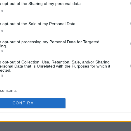
o opt-out of the Sharing of my personal data.
In
o opt-out of the Sale of my Personal Data.
In
to opt-out of processing my Personal Data for Targeted
ing.
In
την προσωπική του απόδοση…
o opt-out of Collection, Use, Retention, Sale, and/or Sharing
ersonal Data that Is Unrelated with the Purposes for which it
lected.
οδείξει τι μπορώ να κάνω για να βοηθάω
In
αποτελέσματα.
consents
 παίζεις συχνά). Αλλά είναι θέμα ψυχολογίας
CONFIRM
οσπαθώ να είμαι έτοιμος. Κάποιες φορές τα
σι είναι το μπάσκετ”.