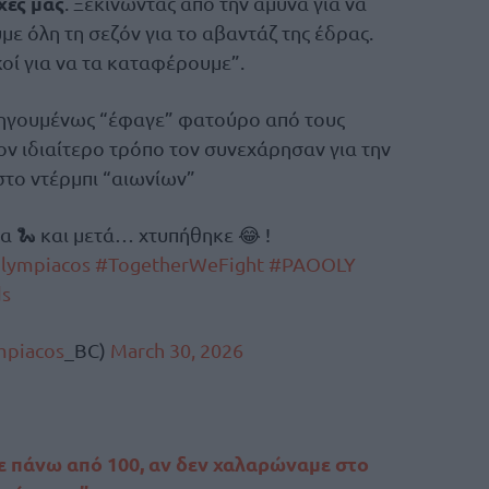
χές μας
. Ξεκινώντας από την άμυνα για να
με όλη τη σεζόν για το αβαντάζ της έδρας.
οί για να τα καταφέρουμε”.
οηγουμένως “έφαγε” φατούρο από τους
ον ιδιαίτερο τρόπο τον συνεχάρησαν για την
 στο ντέρμπι “αιωνίων”
 🐍 και μετά… χτυπήθηκε 😂 !
lympiacos
#TogetherWeFight
#PAOOLY
ds
mpiacos
_BC)
March 30, 2026
 πάνω από 100, αν δεν χαλαρώναμε στο