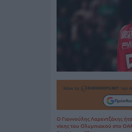
Κάνε το
την Α
Πρόσθεσ
Ο Γιαννούλης Λαρεντζάκης ήτ
νίκης του Ολυμπιακού στο ΟΑΚ