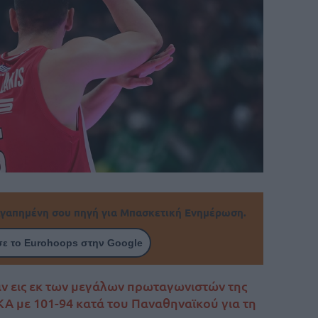
γαπημένη σου πηγή για Μπασκετική Ενημέρωση.
ε το Eurohoops στην Google
αν εις εκ των μεγάλων πρωταγωνιστών της
Α με 101-94 κατά του Παναθηναϊκού για τη