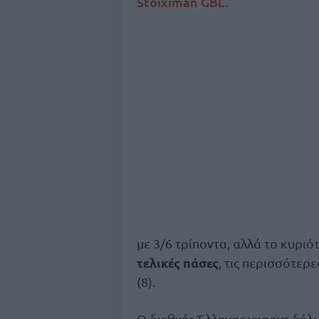
Stoiximan GBL.
με 3/6 τρίποντα, αλλά το κυριό
τελικές πάσες
, τις περισσότερ
(8).
O διεθνής Έλληνας γκαρντ δήλ