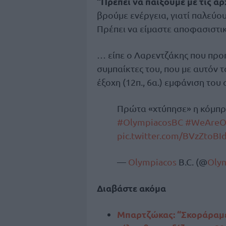
“Πρέπει να παίξουμε με τις αρ
βρούμε ενέργεια, γιατί παλεύου
Πρέπει να είμαστε αποφασιστικ
… είπε ο Λαρεντζάκης που πρ
συμπαίκτες του, που με αυτόν τ
έξοχη (12π., 6α.) εμφάνιση του
Πρώτα «χτύπησε» η κόμπρα
#OlympiacosBC
#WeAreO
pic.twitter.com/BVzZtoBI
—
Olympiacos
B.C. (@
Oly
Διαβάστε ακόμα
Μπαρτζώκας: “Σκοράραμε