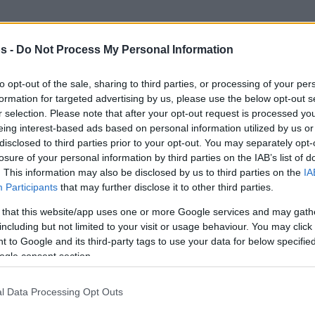
s -
Do Not Process My Personal Information
αϊκού
στην τρίτη – κυρίως – περίοδο, είπε:
to opt-out of the sale, sharing to third parties, or processing of your per
formation for targeted advertising by us, please use the below opt-out s
r selection. Please note that after your opt-out request is processed y
άσεις μέσα στην έδρα του, αν και έλειπαν
eing interest-based ads based on personal information utilized by us or
γρήγορα
 παιχνίδι. Το σημαντικό είναι ότι
disclosed to third parties prior to your opt-out. You may separately opt-
ναθηναϊκού
και κερδίσαμε το παιχνίδι”.
losure of your personal information by third parties on the IAB’s list of
. This information may also be disclosed by us to third parties on the
IA
Participants
that may further disclose it to other third parties.
 that this website/app uses one or more Google services and may gath
including but not limited to your visit or usage behaviour. You may click 
 to Google and its third-party tags to use your data for below specifi
ogle consent section.
l Data Processing Opt Outs