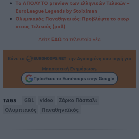
Το ΑΠΟΛΥΤΟ preview των ελληνικών Τελικών –
EuroLeague Legends by Stoiximan
Ολυμπιακός-Παναθηναϊκός: Προβλέψτε το σκορ
στους Τελικούς (poll)
Δείτε
ΕΔΩ
τα τελευταία νέα
Κάνε το
την Αγαπημένη σου πηγή για
Μπασκετική Ενημέρωση.
Πρόσθεσε το Eurohoops στην Google
GBL
video
Ζάρκο Πάσπαλι
TAGS
Ολυμπιακός
Παναθηναΐκός