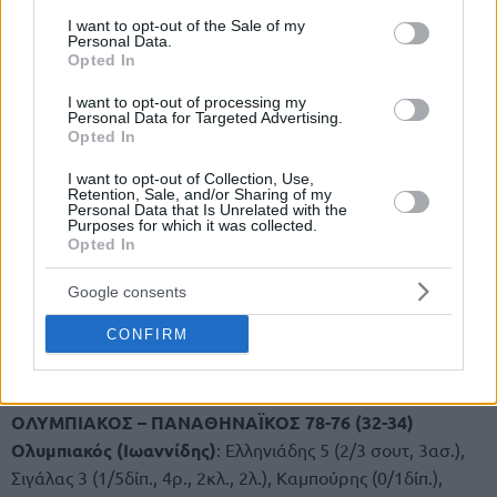
consent section.
I want to opt-out of the Sale of my
Personal Data.
Opted In
I want to opt-out of processing my
Personal Data for Targeted Advertising.
Opted In
I want to opt-out of Collection, Use,
39 pts | 13/19 2PT | 13/18 FT | 5 reb | 2 blk | 2 tov | 40 min
Retention, Sale, and/or Sharing of my
Personal Data that Is Unrelated with the
Purposes for which it was collected.
Από το ίδιο παιχνίδι κρατά κι η δεύτερη πιο παραγωγική
Opted In
εμφάνιση με 35 πόντους (9/14δίπ., 4/10τρίπ., 5/6β. σε 39′)
διά χειρός
Άριαν Κόμαζετς
, που βρέθηκε κι αυτός
Google consents
αργότερα να αλλάζει “αιώνιους” αντιπάλους
CONFIRM
(Παναθηναϊκός 1992-93, Ολυμπιακός 1998-99 συν
ΑΕΚ
2001).
ΟΛΥΜΠΙΑΚΟΣ – ΠΑΝΑΘΗΝΑΪΚΟΣ 78-76 (32-34)
Ολυμπιακός (Ιωαννίδης)
: Ελληνιάδης 5 (2/3 σουτ, 3ασ.),
Σιγάλας 3 (1/5δίπ., 4ρ., 2κλ., 2λ.), Καμπούρης (0/1δίπ.),