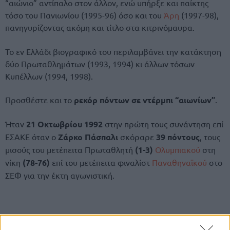
“αιώνιο” αντίπαλο στον άλλον, ενώ υπήρξε και παίκτης
τόσο του Πανιωνίου (1995-96) όσο και του
Άρη
(1997-98),
πανηγυρίζοντας ακόμη και τίτλο στα κιτρινόμαυρα.
Το εν Ελλάδι βιογραφικό του περιλαμβάνει την κατάκτηση
δύο Πρωταθλημάτων (1993, 1994) κι άλλων τόσων
Κυπέλλων (1994, 1998).
Προσθέστε και το
ρεκόρ πόντων σε ντέρμπι “αιωνίων”
.
Ήταν
21 Οκτωβρίου 1992
στην πρώτη τους συνάντηση επί
ΕΣΑΚΕ όταν ο
Ζάρκο Πάσπαλι
σκόραρε
39 πόντους
, τους
μισούς του μετέπειτα Πρωταθλητή
(1-3)
Ολυμπιακού
στη
νίκη
(78-76)
επί του μετέπειτα φιναλίστ
Παναθηναϊκού
στο
ΣΕΦ για την έκτη αγωνιστική.