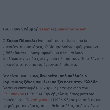
Του Γιάννη Ράμμα/
irammas@eurohoops.net
Ο
Ζάρκο Πάσπαλι
είναι από τους παίκτες που δε
χρειάζονται συστάσεις. Ο Μαυροβούνιος φόργουορντ
(1966) διαθέτει βιογραφικό που άλλοι θέλουν
τουλάχιστον… δύο ζωές για να πλησιάσουν. Το ταλέντο κι
η ικανότητά του παραμένουν απλησίαστα.
Δεν είναι τυχαίο πως
θεωρείται από πολλούς ο
κορυφαίος ξένος που έχει παίξει ποτέ στην Ελλάδα
βάσει κι επιτευγμάτων κυρίως με τη φανέλα του
Ολυμπιακού
(1991-94). Την έβγαλε αμέσως μετά για
φορέσει του
Παναθηναϊκού
(1994-95) σε μία από τις πιο
ηχηρές μετακινήσεις, απ’ ευθείας κιόλας, από τον έναν