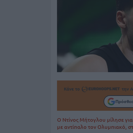
Κάνε το
την Α
Πρόσθεσ
Ο Ντίνος Μήτογλου μίλησε για
με αντίπαλο τον Ολυμπιακό, σ