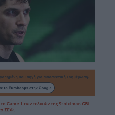
γαπημένη σου πηγή για Μπασκετική Ενημέρωση.
ε το Eurohoops στην Google
 το Game 1 των τελικών της Stoiximan GBL
το ΣΕΦ.