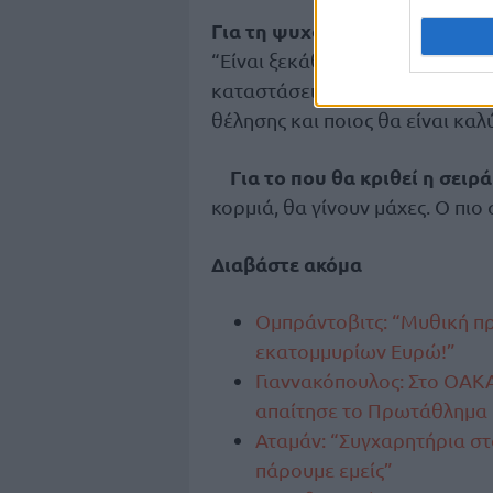
Για τη ψυχολογία μετά την κ
“Είναι ξεκάθαρα σκληρή δουλειά
καταστάσεις. Οι τελικοί είναι κ
θέλησης και ποιος θα είναι κα
Για το που θα κριθεί η σειρά
κορμιά, θα γίνουν μάχες. Ο πιο
Διαβάστε ακόμα
Ομπράντοβιτς: “Μυθική π
εκατομμυρίων Ευρώ!”
Γιαννακόπουλος: Στο ΟΑΚΑ
απαίτησε το Πρωτάθλημα
Αταμάν: “Συγχαρητήρια στ
πάρουμε εμείς”