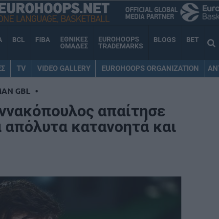
ΕΘΝΙΚΕΣ
EUROHOOPS
A
BCL
FIBA
BLOGS
BET
ΟΜΑΔΕΣ
TRADEMARKS
ΕΣ
TV
VIDEO GALLERY
EUROHOOPS ORGANIZATION
AN
MAN GBL
•
αννακόπουλος απαίτησε
 απόλυτα κατανοητά και