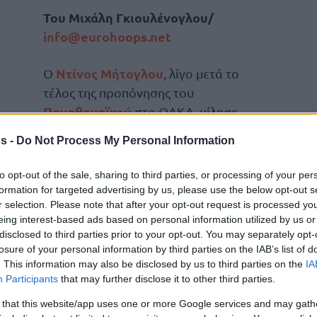
Του Μιχάλη Γκιουλένογλου/
info@eurohoops.net
Ντίνος Μήτογλου
Ο
, λίγο μετά το
τέλος της προπόνησης του
Παναθηναϊκού
στο ΟΑΚΑ, μίλησε
στους δημοσιογράφους και
s -
Do Not Process My Personal Information
αναφέρθηκε τόσο στην επίσκεψη του
Δημήτρη Γιαννακόπουλου
, τον
to opt-out of the sale, sharing to third parties, or processing of your per
αντίπαλο των “πράσινων”
Ολυμπιακό
,
formation for targeted advertising by us, please use the below opt-out s
GBL
r selection. Please note that after your opt-out request is processed y
eing interest-based ads based on personal information utilized by us or
disclosed to third parties prior to your opt-out. You may separately opt-
τον
Ολυμπιακό
, έχουμε παίξει τόσες φορές.
losure of your personal information by third parties on the IAB’s list of
ατά μας. Τα μελετήσαμε και είμαστε έτοιμοι
. This information may also be disclosed by us to third parties on the
IA
Participants
that may further disclose it to other third parties.
κτός έδρας παιχνίδι είναι πρόκληση για εμάς
Μήτογλου
ά ο
.
 that this website/app uses one or more Google services and may gath