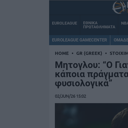
ΕΘΝΙΚΑ
EUROLEAGUE
NB
ΠΡΩΤΑΘΛΗΜΑΤΑ
EUROLEAGUE GAMECENTER
ΟΜΑΔ
HOME
•
GR (GREEK)
•
STOIXI
Μητογλου: “Ο Γι
κάποια πράγματα
φυσιολογικά”
02/JUN/26 15:02