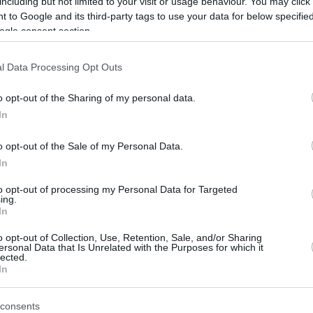
including but not limited to your visit or usage behaviour. You may click 
 to Google and its third-party tags to use your data for below specifi
αία στιγμή για Σλούκα, δύσκολο να παίξει
ogle consent section.
l Data Processing Opt Outs
ρη Γιαννακόπουλου
στην προπόνηση της
 ότι διοίκηση και ομάδα είμαστε σε
o opt-out of the Sharing of my personal data.
ελα ό,τι έχει αναφερθεί στην προπόνηση να
In
αμμών και των αποδυτηρίων. Σίγουρα
 ήταν απόλυτα κατανοητά και φυσιολογικά.
o opt-out of the Sale of my Personal Data.
In
όλοι μαζί και θα κάνουμε τα πάντα για να τον
to opt-out of processing my Personal Data for Targeted
ing.
In
κού και του
Παναθηναϊκού
: “Βρισκόμαστε
ήσεις είναι μέρος του παιχνιδιού. Είναι
o opt-out of Collection, Use, Retention, Sale, and/or Sharing
ersonal Data that Is Unrelated with the Purposes for which it
λούκας
και ο
Ρογκαβόπουλος
είναι μεγάλες
lected.
In
αρμόσουμε το πλάνο μας όπως το έχουμε
ησης”.
consents