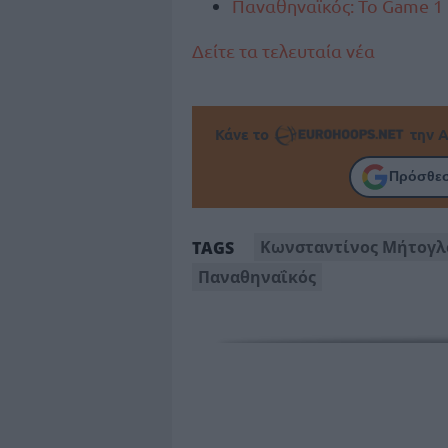
Παναθηναϊκός: Το Game 1 
Δείτε τα τελευταία νέα
Κάνε το
την Α
Πρόσθεσ
Κωνσταντίνος Μήτογλ
TAGS
Παναθηναΐκός