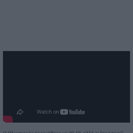
Ο Ολυμπιακός προηγήθηκε με 29-18, αλλά οι “πράσινοι”