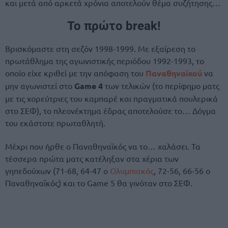
και μετά από αρκετά χρόνια αποτελούν θέμα συζήτησης…
Το πρώτο break!
Βρισκόμαστε στη σεζόν 1998-1999. Με εξαίρεση το
πρωτάθλημα της αγωνιστικής περιόδου 1992-1993, το
οποίο είχε κριθεί με την απόφαση του
Παναθηναϊκού
να
μην αγωνιστεί στο
Game 4
των τελικών (το περίφημο ματς
με τις χορεύτριες του καμπαρέ και πραγματικά πουλερικά
στο ΣΕΦ), το πλεονέκτημα έδρας αποτελούσε το… Δόγμα
του εκάστοτε πρωταθλητή.
Μέχρι που ήρθε ο Παναθηναϊκός να το… χαλάσει. Τα
τέσσερα πρώτα ματς κατέληξαν στα χέρια των
γηπεδούχων (71-68, 64-47 ο
Ολυμπιακός
, 72-56, 66-56 ο
Παναθηναϊκός) και το Game 5 θα γινόταν στο ΣΕΦ.