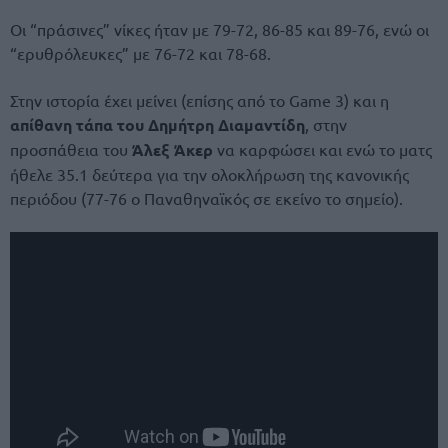
Οι “πράσινες” νίκες ήταν με 79-72, 86-85 και 89-76, ενώ οι
“ερυθρόλευκες” με 76-72 και 78-68.
Στην ιστορία έχει μείνει (επίσης από το Game 3) και η
απίθανη τάπα του Δημήτρη Διαμαντίδη
, στην
προσπάθεια του
Άλεξ Άκερ
να καρφώσει και ενώ το ματς
ήθελε 35.1 δεύτερα για την ολοκλήρωση της κανονικής
περιόδου (77-76 ο Παναθηναϊκός σε εκείνο το σημείο).