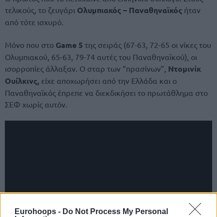
τελικούς, το ζευγάρι
Ολυμπιακός – Παναθηναϊκός
ήταν
από τότε ισχυρό.
Μόνο που στο
Game 5
της σειράς (67-63, 72-65 οι νίκες του
Ολυμπιακού, 65-63, 79-74 αυτές του Παναθηναϊκού), οι
ισορροπίες άλλαξαν. Ο σταρ των “πρασίνων”,
Ντομινίκ
Ουίλκινς,
είχε αποχωρήσει από την Ελλάδα και ο
Παναθηναϊκός έπρεπε να διεκδικήσει το πρωτάθλημα στο
ΣΕΦ χωρίς αυτόν.
Eurohoops -
Do Not Process My Personal