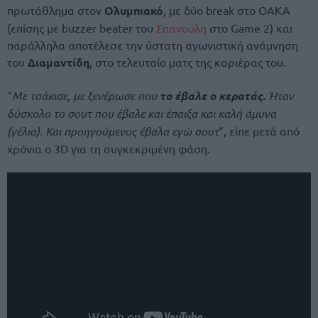
πρωτάθλημα στον
Ολυμπιακό
, με δύο break στο ΟΑΚΑ
(επίσης με buzzer beater του
Σπανούλη
στο Game 2) και
παράλληλα αποτέλεσε την ύστατη αγωνιστική ανάμνηση
του
Διαμαντίδη
, στο τελευταίο ματς της καριέρας του.
“
Με τσάκισε, με ξενέρωσε που
το έβαλε ο κερατάς.
Ήταν
δύσκολο το σουτ που έβαλε και έπαιξα και καλή άμυνα
(γέλια). Και προηγούμενος έβαλα εγώ σουτ
“, είπε μετά από
χρόνια ο 3D για τη συγκεκριμένη φάση.