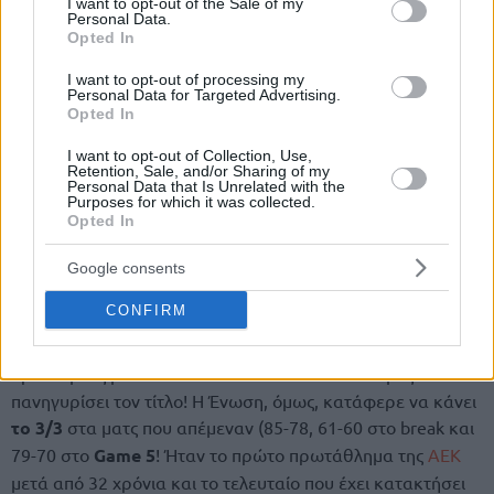
I want to opt-out of the Sale of my
Personal Data.
Opted In
I want to opt-out of processing my
Personal Data for Targeted Advertising.
Opted In
I want to opt-out of Collection, Use,
Retention, Sale, and/or Sharing of my
Personal Data that Is Unrelated with the
Purposes for which it was collected.
Opted In
Google consents
CONFIRM
Ο Ολυμπιακός – που είχε αποκλείσει τον πρωταθλητή
Ευρώπης, Παναθηναϊκό (σ.σ. στην Μπολόνια)- πήρε τα δύο
πρώτα ματς με 82-74 και 75-70 και έδειχνε έτοιμος να
πανηγυρίσει τον τίτλο! Η Ένωση, όμως, κατάφερε να κάνει
το 3/3
στα ματς που απέμεναν (85-78, 61-60 στο break και
79-70 στο
Game 5
! Ήταν το πρώτο πρωτάθλημα της
ΑΕΚ
μετά από 32 χρόνια και το τελευταίο που έχει κατακτήσει