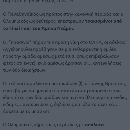
Πάμε στη περσινή σεζόν, 2024-25…
O Παναθηναϊκός ως πρώτος στην κανονική περίοδο και ο
Ολυμπιακός ως δεύτερος, επέστρεψαν
τσακισμένοι από
το Final Four του Άμπου Ντάμπι.
Οι “πράσινοι” πήραν την πρώτη νίκη στο ΟΑΚΑ, οι αδελφοί
Αγγελόπουλοι προέβησαν σε μία ενθαρρυντική ομιλία
προς την ομάδα αμέσως μετά (σ.σ. όπως επιβεβαίωσαν
φέτος ότι έγινε), ενώ αμέσως άρχισαν οι… αντεγκλήσεις
των δύο διοικήσεων.
Οι τελικοί παραλίγο να ματαιωθούν (!), ο Γιάννης Βρούτσης
επενέβη για να ηρεμήσει την κατάσταση ανάμεσα στους
ιδιοκτήτες των δύο ομάδων και αντί να βλέπουμε παιχνίδια,
είδαμε… ανακοινώσεις, δηλώσεις και όλα τα σχετικά…
άσχετα με το μπάσκετ.
Ο Ολυμπιακός πήρε τρεις σερί νίκες με
απόλυτο