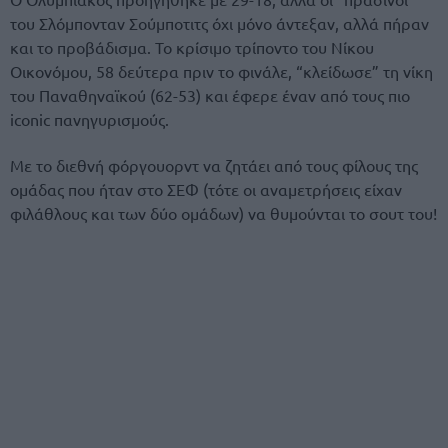
του Σλόμπονταν Σούμποτιτς όχι μόνο άντεξαν, αλλά πήραν
και το προβάδισμα. Το κρίσιμο τρίποντο του Νίκου
Οικονόμου, 58 δεύτερα πριν το φινάλε, “κλείδωσε” τη νίκη
του Παναθηναϊκού (62-53) και έφερε έναν από τους πιο
iconic πανηγυρισμούς.
Με το διεθνή φόργουορντ να ζητάει από τους φίλους της
ομάδας που ήταν στο ΣΕΦ (τότε οι αναμετρήσεις είχαν
φιλάθλους και των δύο ομάδων) να θυμούνται το σουτ του!