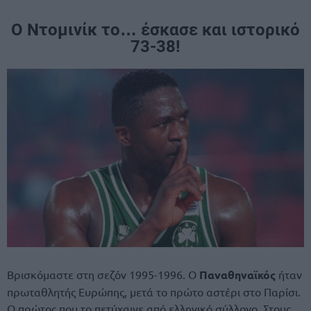
Ο Ντομινίκ το… έσκασε και ιστορικό
73-38!
Βρισκόμαστε στη σεζόν 1995-1996. Ο
Παναθηναϊκός
ήταν
πρωταθλητής Ευρώπης, μετά το πρώτο αστέρι στο Παρίσι.
Ο πρώτος που το πετύχαινε από ελληνικό σύλλογο. Στους