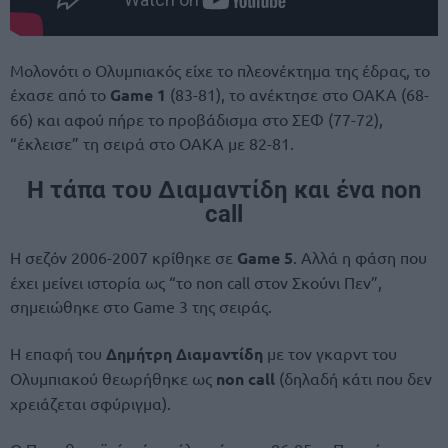
Μολονότι ο Ολυμπιακός είχε το πλεονέκτημα της έδρας, το
έχασε από το
Game 1
(83-81), το ανέκτησε στο ΟΑΚΑ (68-
66) και αφού πήρε το προβάδισμα στο ΣΕΦ (77-72),
“έκλεισε” τη σειρά στο ΟΑΚΑ με 82-81.
Η τάπα του Διαμαντίδη και ένα non
call
Η σεζόν 2006-2007 κρίθηκε σε
Game 5
. Αλλά η φάση που
έχει μείνει ιστορία ως “το non call στον Σκούνι Πεν”,
σημειώθηκε στο Game 3 της σειράς.
Η επαφή του
Δημήτρη Διαμαντίδη
με τον γκαρντ του
Ολυμπιακού θεωρήθηκε ως
non call
(δηλαδή κάτι που δεν
χρειάζεται σφύριγμα).