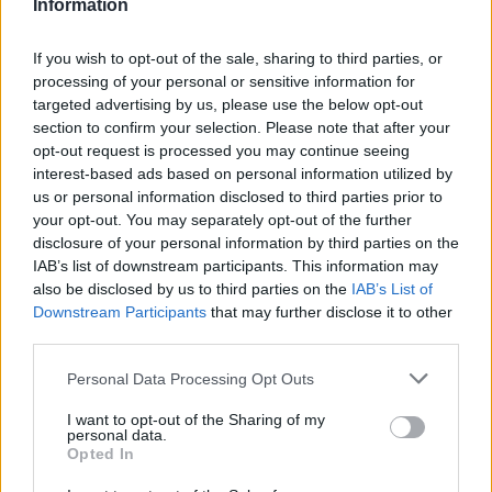
Information
If you wish to opt-out of the sale, sharing to third parties, or
Μόνο που ο τελευταίος τελικός ήταν ένας μονόλογος του
processing of your personal or sensitive information for
targeted advertising by us, please use the below opt-out
Ολυμπιακού και
το τελικό 73-38
έμεινε στην ιστορία. Με
section to confirm your selection. Please note that after your
τους Πειραιώτες να κατακτούν, τότε, το τέταρτο
opt-out request is processed you may continue seeing
συνεχόμενο πρωτάθλημά τους.
interest-based ads based on personal information utilized by
us or personal information disclosed to third parties prior to
Ανατροπή και ξανά ανατροπή μετά
your opt-out. You may separately opt-out of the further
από 23 χρόνια!
disclosure of your personal information by third parties on the
IAB’s list of downstream participants. This information may
Στην ιστορία των τελικών, μόλις δύο σειρές έχουν
also be disclosed by us to third parties on the
IAB’s List of
Downstream Participants
that may further disclose it to other
ανατραπεί, μολονότι η μία ομάδα προηγήθηκε με 2-0. Και
third parties.
στις δύο περιπτώσεις, το… θύμα ήταν το ίδιο, ο
Ολυμπιακός.
Please note that this website/app uses one or more Google
Personal Data Processing Opt Outs
services and may gather and store information including but
Η πρώτη σημειώθηκε το 2002, με την
ΑΕΚ
να πετυχαίνει
not limited to your visit or usage behaviour. You may click to
I want to opt-out of the Sharing of my
personal data.
grant or deny consent to Google and its third-party tags to
μία μοναδική ανατροπή. Τουλάχιστον μέχρι να έρθουν οι
Opted In
use your data for below specified purposes in below Google
Τελικοί του 2024.
consent section.