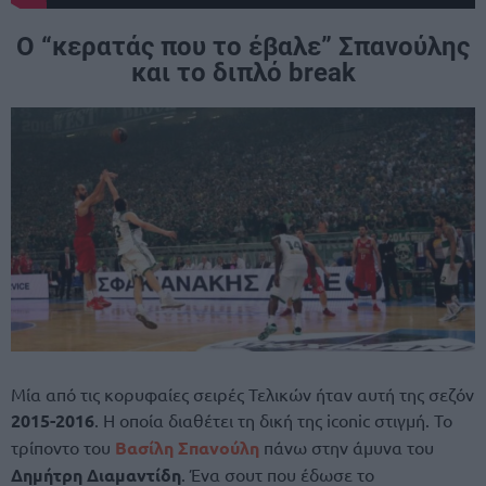
Ο “κερατάς που το έβαλε” Σπανούλης
και το διπλό break
Μία από τις κορυφαίες σειρές Τελικών ήταν αυτή της σεζόν
2015-2016
. Η οποία διαθέτει τη δική της iconic στιγμή. Το
τρίποντο του
Βασίλη Σπανούλη
πάνω στην άμυνα του
Δημήτρη Διαμαντίδη
. Ένα σουτ που έδωσε το