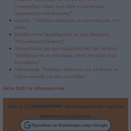
Ξαναγράψτε τώρα πως είμαι ο χειρότερος
προπονητής στην Ευρώπη!”
Αταμάν: “1-0 λόγω διαιτησίας κι αστοχίας μας στο
τέλος”
Έξαλλοι στον Παναθηναϊκό με τους διαιτητές:
“Ντροπή σας! Κλέφτες!”
Μπαρτζώκας για την παράδοση του 1ου Τελικού:
“Ελπίζουμε να τη σπάσουμε, όπως την άλλη στην
Ευρωλίγκα”
Μιλουτίνοφ: “Παίξαμε απίστευτα για 25 λεπτά, το
τέλειο παιχνίδι για νίκη στο ΟΑΚΑ”
Δείτε ΕΔΩ τα τελευταία νέα
Κάνε το
την Αγαπημένη σου πηγή για
Μπασκετική Ενημέρωση.
Πρόσθεσε το Eurohoops στην Google