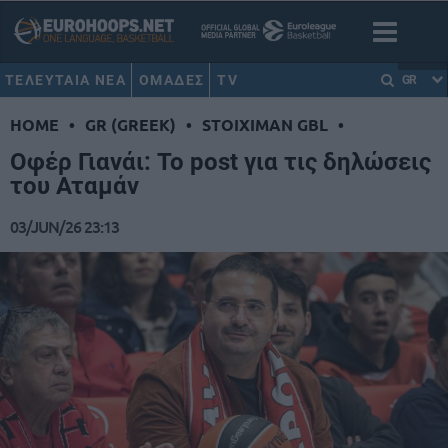
ΤΕΛΕΥΤΑΙΑ ΝΕΑ
ΟΜΑΔΕΣ
TV
GR
HOME
•
GR (GREEK)
•
STOIXIMAN GBL
•
Οφέρ Γιανάι: Το post για τις δηλώσεις
του Αταμάν
03/JUN/26 23:13