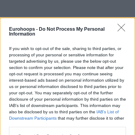
Eurohoops -
Do Not Process My Personal
Information
If you wish to opt-out of the sale, sharing to third parties, or
processing of your personal or sensitive information for
targeted advertising by us, please use the below opt-out
section to confirm your selection. Please note that after your
opt-out request is processed you may continue seeing
interest-based ads based on personal information utilized by
us or personal information disclosed to third parties prior to
your opt-out. You may separately opt-out of the further
disclosure of your personal information by third parties on the
IAB’s list of downstream participants. This information may
also be disclosed by us to third parties on the
IAB’s List of
Ο
Αταμάν
είχε δηλώσει τα εξής: «
Ξέρετε, στην Τουρκία
Downstream Participants
that may further disclose it to other
υπάρχουν πολλές δημοφιλείς τηλεοπτικές σειρές. Τις βλέπει
third parties.
πολύς κόσμος κάθε εβδομάδα. Και σε εσάς στους Έλληνες
Please note that this website/app uses one or more Google