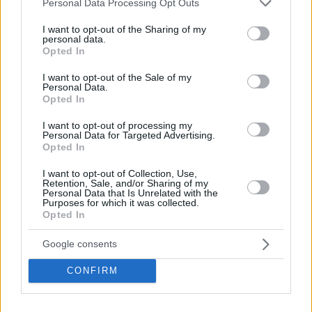
αρέσουν οι τηλεοπτικές σειρές. Έτσι είναι κι οι Τελικοί μας:
Personal Data Processing Opt Outs
services and may gather and store information including but
Σαπουνόπερα!. Πόσο έληξε το παιχνίδι; 82-76; Όχι, 29-5
not limited to your visit or usage behaviour. You may click to
I want to opt-out of the Sharing of my
έληξε! 29 ελεύθερες βολές για τον
Ολυμπιακό
με κρίσιμες στα
personal data.
grant or deny consent to Google and its third-party tags to
Opted In
τελευταία δύο λεπτά, 5 για εμάς. Συνεχίστε να γράφετε, όπως
use your data for below specified purposes in below Google
γράφουν και τα σερβικά ΜΜΕ, τα ίδια και ίδια κάθε
consent section.
I want to opt-out of the Sale of my
Personal Data.
εβδομάδα: Ο Αταμάν είναι ο χειρότερος προπονητής στην
Opted In
Ευρώπη κι εσείς έχετε τους καλύτερους διαιτητές στην
ήπειρο. Συγχαρητήρια! Αυτά!
»,
I want to opt-out of processing my
Personal Data for Targeted Advertising.
Opted In
Ακολούθως, ο
Αταμάν
χτύπησε το χέρι στο τραπέζι και
I want to opt-out of Collection, Use,
αποχώρησε φανερά εκνευρισμένος.
Retention, Sale, and/or Sharing of my
Personal Data that Is Unrelated with the
Purposes for which it was collected.
Opted In
Google consents
CONFIRM