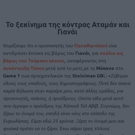
Το ξεκίνημα της κόντρας Αταμάν και
Γιανάι
Θυμίζουμε ότι ο προπονητής του
Παναθηναϊκού
είχε
αντιδράσει έντονα εις βάρος του
Γιανάι
, για
σχόλιο εις
βάρος του Τούρκου κόουτς
, αναφέροντας στη
συνέντευξη Τύπου
μετά από το ματς με τη
Μύκονο
στο
Game 1
των προημιτελικών της
Stoiximan GB
L: «
Σέβομαι
όλους τους οπαδούς, τους δημοσιογράφους. Ποτέ δεν έκανα
καμία δήλωση στην καριέρα μου, κατά άλλης ομάδας, για
προπονητές, παίκτες, ή προέδρους. Οπότε είδα μετά αυτό
που έγραψε ο πρόεδρος της Χάποελ Τελ Αβίβ. Συγνώμη, δεν
ξέρω το όνομά του, επειδή είναι νέος στο επίπεδο της
Ευρωλίγκας. Είμαι εδώ 25 χρόνια. Ξέρει το όνομά μου και
φυσικά πρέπει να το ξέρει. Έχω πάρει τρεις τίτλους