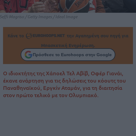
Seffi Magriso / Getty Images / Ideal Image
Κάνε το
την Αγαπημένη σου πηγή για
Μπασκετική Ενημέρωση.
Πρόσθεσε το Eurohoops στην Google
Ο ιδιοκτήτης της Χάποελ Τελ Αβίβ, Οφέρ Γιανάι,
έκανε ανάρτηση για τις δηλώσεις του κόουτς του
Παναθηναϊκού, Εργκίν Αταμάν, για τη διαιτησία
στον πρώτο τελικό με τον Ολυμπιακό.