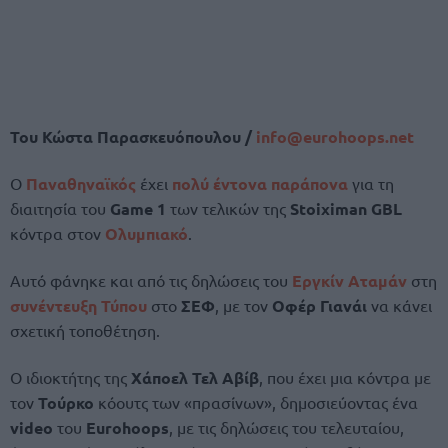
Του Κώστα Παρασκευόπουλου /
info@
eurohoops.
net
Ο
Παναθηναϊκός
έχει
πολύ έντονα παράπονα
για τη
διαιτησία του
Game 1
των τελικών της
Stoiximan GBL
κόντρα στον
Ολυμπιακό
.
Αυτό φάνηκε και από τις δηλώσεις του
Εργκίν Αταμάν
στη
συνέντευξη Τύπου
στο
ΣΕΦ
, με τον
Οφέρ Γιανάι
να κάνει
σχετική τοποθέτηση.
Ο ιδιοκτήτης της
Χάποελ Τελ Αβίβ
, που έχει μια κόντρα με
τον
Τούρκο
κόουτς των «πρασίνων», δημοσιεύοντας ένα
video
του
Eurohoops
, με τις δηλώσεις του τελευταίου,