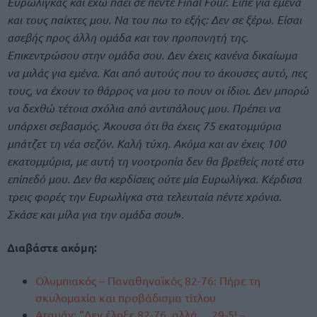
Ευρωλίγκας και έχω πάει σε πέντε Final Four. Είπε για εμένα
και τους παίκτες μου. Να του πω το εξής: Δεν σε ξέρω. Είσαι
ασεβής προς άλλη ομάδα και τον προπονητή της.
Επικεντρώσου στην ομάδα σου. Δεν έχεις κανένα δικαίωμα
να μιλάς για εμένα. Και από αυτούς που το άκουσες αυτό, πες
τους, να έχουν το θάρρος να μου το πουν οι ίδιοι. Δεν μπορώ
να δεχθώ τέτοια σχόλια από αντιπάλους μου. Πρέπει να
υπάρχει σεβασμός. Άκουσα ότι θα έχεις 75 εκατομμύρια
μπάτζετ τη νέα σεζόν. Καλή τύχη. Ακόμα και αν έχεις 100
εκατομμύρια, με αυτή τη νοοτροπία δεν θα βρεθείς ποτέ στο
επίπεδό μου. Δεν θα κερδίσεις ούτε μία Ευρωλίγκα. Κέρδισα
τρεις φορές την Ευρωλίγκα στα τελευταία πέντε χρόνια.
Σκάσε και μίλα για την ομάδα σου!
».
Διαβάστε ακόμη:
Ολυμπιακός – Παναθηναϊκός 82-76: Πήρε τη
σκυλομαχία και προβάδισμα τίτλου
Αταμάν: “Δεν έληξε 82-76, αλλά… 29-5! –