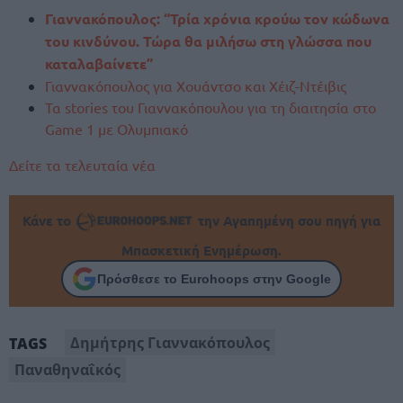
Γιαννακόπουλος: “Τρία χρόνια κρούω τον κώδωνα
του κινδύνου. Τώρα θα μιλήσω στη γλώσσα που
καταλαβαίνετε”
Γιαννακόπουλος για Χουάντσο και Χέιζ-Ντέιβις
Τα stories του Γιαννακόπουλου για τη διαιτησία στο
Game 1 με Ολυμπιακό
Δείτε τα τελευταία νέα
Κάνε το
την Αγαπημένη σου πηγή για
Μπασκετική Ενημέρωση.
Πρόσθεσε το Eurohoops στην Google
Δημήτρης Γιαννακόπουλος
TAGS
Παναθηναΐκός