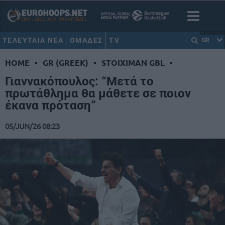
ΤΕΛΕΥΤΑΙΑ ΝΕΑ
ΟΜΑΔΕΣ
TV
GR
HOME
•
GR (GREEK)
•
STOIXIMAN GBL
•
Γιαννακόπουλος: “Μετά το
πρωτάθλημα θα μάθετε σε ποιον
έκανα πρόταση”
05/JUN/26 08:23