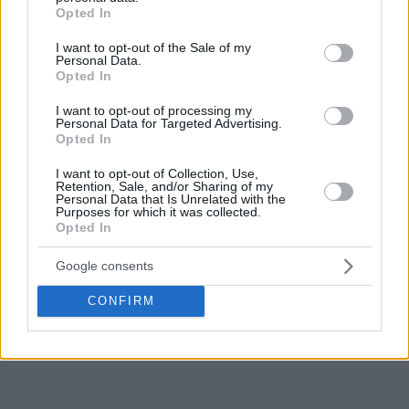
που
δεν υπάρχει προπονητής στον κόσμο που να μη
grant or deny consent to Google and its third-party tags to
Opted In
use your data for below specified purposes in below Google
θέλει στην ομάδα του”.
consent section.
I want to opt-out of the Sale of my
Personal Data.
Προφανώς θα είναι κάποιο πολύ μεγάλο όνομα, οπότε
Opted In
υπομονή μερικές μέρες ακόμα για να δούμε τι θα
I want to opt-out of processing my
αποκαλύψει ο Δημήτρης Γιαννακόπουλος κι αν θα γίνει
Personal Data for Targeted Advertising.
αποδεκτή η πρόταση του.
Opted In
I want to opt-out of Collection, Use,
Διαβάστε ακόμα
Retention, Sale, and/or Sharing of my
Personal Data that Is Unrelated with the
Purposes for which it was collected.
Opted In
Google consents
CONFIRM