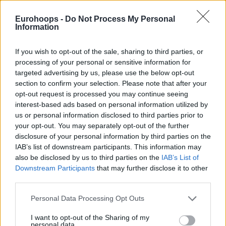
Eurohoops -
Do Not Process My Personal
Information
If you wish to opt-out of the sale, sharing to third parties, or
Tης Eurohoops team/
info@eurohoops.net
processing of your personal or sensitive information for
targeted advertising by us, please use the below opt-out
Ο ιδιοκτήτης του
Παναθηναϊκού
δεν θέλησε να
section to confirm your selection. Please note that after your
opt-out request is processed you may continue seeing
αποκαλύψει τώρα το όνομα του αθλητή στην οποίο έχει
interest-based ads based on personal information utilized by
ήδη κάνει πρόταση, αφού οι τελικοί της Stoiximan GBL
us or personal information disclosed to third parties prior to
βρίσκονται εν εξελίξει και δεν υπάρχει λογική στο να
your opt-out. You may separately opt-out of the further
διαταράξει τώρα τις ισορροπίες και τη συγκέντρωση της
disclosure of your personal information by third parties on the
ομάδας του.
IAB’s list of downstream participants. This information may
also be disclosed by us to third parties on the
IAB’s List of
Σε μία σειρά από “stories”, ο Δημήτρης Γιαννακόπουλος
Downstream Participants
that may further disclose it to other
έγραψε σχετικά με την πρόταση αυτή…
third parties.
Please note that this website/app uses one or more Google
Personal Data Processing Opt Outs
“Να ολοκληρωθεί πρώτα το πρωτάθλημα και
τότε θα
services and may gather and store information including but
μάθετε σε ποιον έκανα πρόταση.
Πρόκειται για κάποιον
not limited to your visit or usage behaviour. You may click to
I want to opt-out of the Sharing of my
personal data.