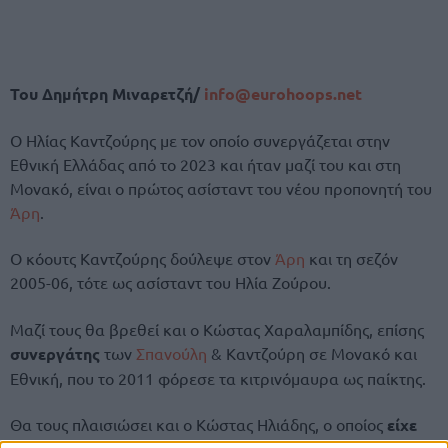
Του Δημήτρη Μιναρετζή/
info@eurohoops.net
Ο Ηλίας Καντζούρης με τον οποίο συνεργάζεται στην
Εθνική Ελλάδας από το 2023 και ήταν μαζί του και στη
Μονακό, είναι ο πρώτος ασίσταντ του νέου προπονητή του
Άρη
.
Ο κόουτς Καντζούρης δούλεψε στον
Άρη
και τη σεζόν
2005-06, τότε ως ασίσταντ του Ηλία Ζούρου.
Μαζί τους θα βρεθεί και ο Κώστας Χαραλαμπίδης, επίσης
συνεργάτης
των
Σπανούλη
& Καντζούρη σε Μονακό και
Εθνική, που το 2011 φόρεσε τα κιτρινόμαυρα ως παίκτης.
Θα τους πλαισιώσει και ο Κώστας Ηλιάδης, ο οποίος
είχε