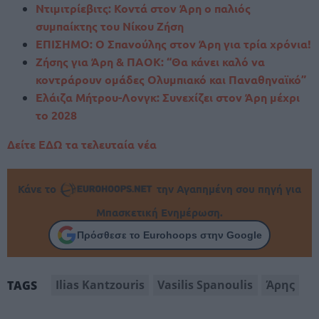
Ντιμιτρίεβιτς: Κοντά στον Άρη ο παλιός
συμπαίκτης του Νίκου Ζήση
ΕΠΙΣΗΜΟ: Ο Σπανούλης στον Άρη για τρία χρόνια!
Ζήσης για Άρη & ΠΑΟΚ: “Θα κάνει καλό να
κοντράρουν ομάδες Ολυμπιακό και Παναθηναϊκό”
Ελάιζα Μήτρου-Λονγκ: Συνεχίζει στον Άρη μέχρι
το 2028
Δείτε ΕΔΩ τα τελευταία νέα
Κάνε το
την Αγαπημένη σου πηγή για
Μπασκετική Ενημέρωση.
Πρόσθεσε το Eurohoops στην Google
Ilias Kantzouris
Vasilis Spanoulis
Άρης
TAGS