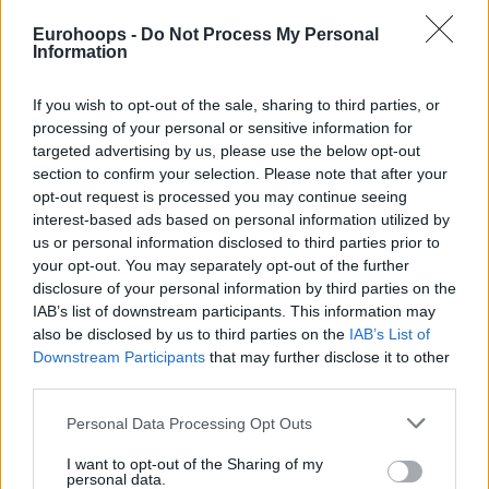
βρεθεί μαζί με τον “Kill Bill”
στο
Περιστέρι
, όπως φέτος
και ο Βασίλης Ξανθόπουλος.
Eurohoops -
Do Not Process My Personal
Information
Αναμένεται, εξάλλου, να παραμείνει στο “τιμ” ο Χρήστος
Χασανίδης, ο μοναδικός από τους προπονητές της
If you wish to opt-out of the sale, sharing to third parties, or
processing of your personal or sensitive information for
αγωνιστικής περιόδου που ολοκληρώθηκε.
targeted advertising by us, please use the below opt-out
section to confirm your selection. Please note that after your
opt-out request is processed you may continue seeing
interest-based ads based on personal information utilized by
us or personal information disclosed to third parties prior to
your opt-out. You may separately opt-out of the further
disclosure of your personal information by third parties on the
IAB’s list of downstream participants. This information may
also be disclosed by us to third parties on the
IAB’s List of
Downstream Participants
that may further disclose it to other
third parties.
Please note that this website/app uses one or more Google
Personal Data Processing Opt Outs
services and may gather and store information including but
not limited to your visit or usage behaviour. You may click to
I want to opt-out of the Sharing of my
personal data.
grant or deny consent to Google and its third-party tags to