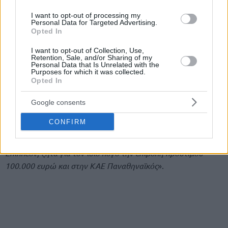
I want to opt-out of processing my
Personal Data for Targeted Advertising.
Opted In
I want to opt-out of Collection, Use,
Η ανακοίνωση του Ολυμπιακού:
«
Με τη σημερινή
Retention, Sale, and/or Sharing of my
καταγγελία της προς τον Αθλητικό Δικαστή του ΕΣΑΚΕ, η
Personal Data that Is Unrelated with the
Purposes for which it was collected.
ΚΑΕ Ολυμπιακός ζητά την επιβολή διετούς απαγόρευσης
Opted In
εισόδου στα γήπεδα και προστίμου 100.000 ευρώ στον
Δημήτρη Γιαννακόπουλο, επικαλούμενη και τις επιβαρυντικές
Google consents
περιστάσεις της υποτροπής που προβλέπει ο Πειθαρχικός
CONFIRM
Κώδικας.
Επιπλέον, ζητά για τον ίδιο λόγο την επιβολή προστίμου
100.000 ευρώ και στην ΚΑΕ Παναθηναϊκός
».