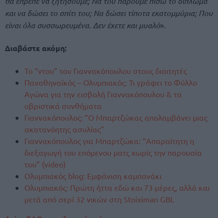
θα έπρεπε να ζητήσουμε; Να του πάρουμε πίσω το δίπλωμα
και να δώσει το σπίτι του; Να δώσει τίποτα εκατομμύρια; Που
είναι όλα συσσωρευμένα. Δεν έχετε και μυαλό
».
Διαβάστε ακόμη:
Το “ντου” του Γιαννακόπουλου στους διαιτητές
Παναθηναϊκός – Ολυμπιακός: Τι γράφει το Φύλλο
Αγώνα για την εισβολή Γιαννακόπουλου & τα
υβριστικά συνθήματα
Γιαννακόπουλος: “Ο Μπαρτζώκας απολαμβάνει μιας
ακατανόητης ασυλίας”
Γιαννακόπουλος για Μπαρτζώκα: “Απαραίτητη η
διεξαγωγή του επόμενου ματς χωρίς την παρουσία
του” (video)
Ολυμπιακός blog: Εμφάνιση καμπανάκι
Ολυμπιακός: Πρώτη ήττα εδώ και 73 μέρες, αλλά και
μετά από σερί 32 νικών στη Stoiximan GBL