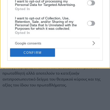
I want to opt-out of processing my
Personal Data for Targeted Advertising.
Opted In
Είναι απολύτως σεβαστό το δικαίωμα κάθε ομάδας να
I want to opt-out of Collection, Use,
εκφράζει τις θέσεις, τις απόψεις της και τις τυχόν ενστάσεις
Retention, Sale, and/or Sharing of my
Personal Data that Is Unrelated with the
της.
Purposes for which it was collected.
Opted In
Προτεραιότητα του Συνδέσμου μας είναι η προστασία του
Google consents
κύρους του πρωταθλήματος, η ασφαλής διεξαγωγή των
αγώνων και η διασφάλιση ότι όλοι οι συμμετέχοντες
CONFIRM
αντιμετωπίζονται με ισονομία και σεβασμό.
Όπως γνωρίζετε, οι τελικοί δεν αναδεικνύουν μόνο τον
πρωταθλητή αλλά αποτελούν το κατεξοχήν
αντιπροσωπευτικό δείγμα του θεσμικού κύρους και της
αξίας του ίδιου του πρωταθλήματος.