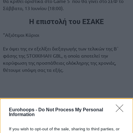
θα κριθεί οριστικά στο Game 5 που θα γίνει στο ΣΕΦ το
Σάββατο, 13 Ιουνίου (18:00).
Η επιστολή του ΕΣΑΚΕ
“Αξιότιμοι Κύριοι
Εν όψει της εν εξελίξει διεξαγωγής των τελικών της Β΄
φάσης της STOIXIMAN GBL, η οποία αποτελεί την
κορύφωση της προσπάθειας ολόκληρης της χρονιάς,
θέτουμε υπόψη σας τα εξής.
Eurohoops -
Do Not Process My Personal
Information
If you wish to opt-out of the sale, sharing to third parties, or