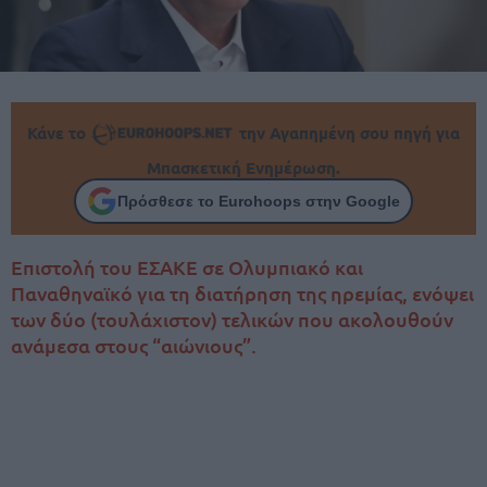
Κάνε το
την Αγαπημένη σου πηγή για
Μπασκετική Ενημέρωση.
Πρόσθεσε το Eurohoops στην Google
Επιστολή του ΕΣΑΚΕ σε Ολυμπιακό και
Παναθηναϊκό για τη διατήρηση της ηρεμίας, ενόψει
των δύο (τουλάχιστον) τελικών που ακολουθούν
ανάμεσα στους “αιώνιους”.