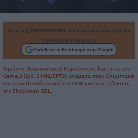
Κάνε το
την Αγαπημένη σου πηγή για
Μπασκετική Ενημέρωση.
Πρόσθεσε το Eurohoops στην Google
Τηγάνης, Τσιμπούρης & Καρπάνος οι διαιτητές του
Game 3 (8/6, 21:00/ΕΡΤ2) ανάμεσα στον Ολυμπιακό
και στον Παναθηναϊκό στο ΣΕΦ για τους Τελικούς
της Stoiximan GBL.