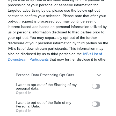
processing of your personal or sensitive information for
targeted advertising by us, please use the below opt-out
section to confirm your selection. Please note that after your
opt-out request is processed you may continue seeing
interest-based ads based on personal information utilized by
Του Γιάννη Ράμμα/
irammas@eurohoops.net
us or personal information disclosed to third parties prior to
your opt-out. You may separately opt-out of the further
Οι Τελικοί
(1-1)
της GBL επέστρεψαν στο φαληρικό στάδιο
disclosure of your personal information by third parties on the
IAB’s list of downstream participants. This information may
κι οι διαιτητές που κληρώθηκαν να διευθύνουν το παιχνίδι
also be disclosed by us to third parties on the
IAB’s List of
είναι οι
Γιάννης Τηγάνης
,
Γιάννης Τσιμπούρης
(δεξιά στην
Downstream Participants
that may further disclose it to other
κεντρική φωτογραφία) &
Ηλίας Καρπάνος
(αριστερά στην
third parties.
κεντρική φωτογραφία).
Please note that this website/app uses one or more Google
Personal Data Processing Opt Outs
services and may gather and store information including but
Πρόκειται για τον δεύτερο Τελικό για τους πρώτους δύο. Ο
not limited to your visit or usage behaviour. You may click to
I want to opt-out of the Sharing of my
Γιάννης Τηγάνης
ήταν παρών και στο Game 2
(68-58)
στο
personal data.
grant or deny consent to Google and its third-party tags to
ΟΑΚΑ κι ο
Γιάννης Τσιμπούρης
στην πρεμιέρα
(82-76)
της
Opted In
use your data for below specified purposes in below Google
best-of-five σειράς.
consent section.
I want to opt-out of the Sale of my
Personal Data.
Opted In
Διαβάστε ακόμη: