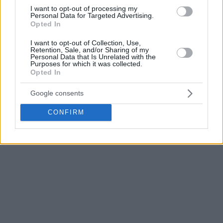
I want to opt-out of processing my
Γιαννακόπουλος, Μπαρτζώκας & Λεπενιώτης:
Personal Data for Targeted Advertising.
Opted In
“Καμπάνες” από Αθλητικό Δικαστή
Ολυμπιακός: Ξανά χωρίς Ντόρσεϊ, μέσα Ουόρντ &
I want to opt-out of Collection, Use,
Retention, Sale, and/or Sharing of my
Τζόουνς αντί Ντιλικίνα & Χολ
Personal Data that Is Unrelated with the
Παναθηναϊκός: Πρόβλημα με Οσμάν, στη θέση του
Purposes for which it was collected.
Opted In
ο Χουάντσο για τον τρίτο Τελικό με Ολυμπιακό
Με Σλούκα η 12άδα του Παναθηναϊκού
Google consents
Δείτε
ΕΔΩ
τα τελευταία νέα
CONFIRM