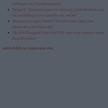
χτύπημα του Παναθηναϊκού”
Ουόρντ: “Εμπιστεύομαι τον κόουτς, είναι δουλειά μας
να αποδίδουμε στο φινάλε της σεζόν”
Φουρνιέ εν όψει ΟΑΚΑ: “Η τελευταία νίκη είναι
πάντα κι η πιο δύσκολη”
Oh là là Φουρνιέ! Πιο ΚΑΥΤΟΣ από ποτέ κόντρα στον
Παναθηναϊκό
Δείτε ΕΔΩ τα τελευταία νέα