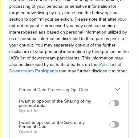
“Ο Παπανικολάου είχε ενοχλήσεις στη μέση, έκανε ένεση
processing of your personal or sensitive information for
targeted advertising by us, please use the below opt-out
πριν το ματς και δεν ήταν 100% έτοιμος. Δε θέλαμε να
section to confirm your selection. Please note that after your
επιδεινώσουμε την κατάστασή του”.
opt-out request is processed you may continue seeing
interest-based ads based on personal information utilized by
us or personal information disclosed to third parties prior to
your opt-out. You may separately opt-out of the further
disclosure of your personal information by third parties on the
IAB’s list of downstream participants. This information may
also be disclosed by us to third parties on the
IAB’s List of
Downstream Participants
that may further disclose it to other
third parties.
Please note that this website/app uses one or more Google
Personal Data Processing Opt Outs
services and may gather and store information including but
not limited to your visit or usage behaviour. You may click to
I want to opt-out of the Sharing of my
personal data.
grant or deny consent to Google and its third-party tags to
Opted In
use your data for below specified purposes in below Google
consent section.
I want to opt-out of the Sale of my
Personal Data.
Opted In