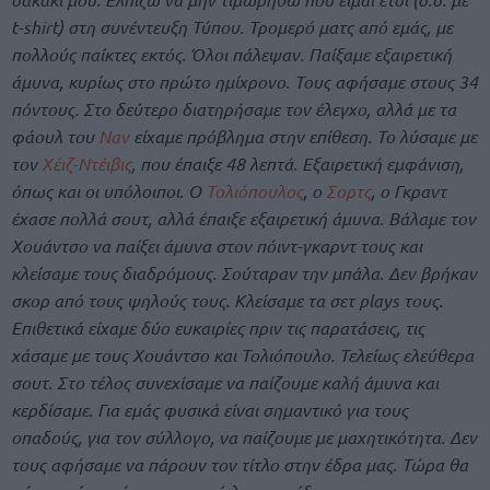
t-shirt) στη συνέντευξη Τύπου. Τρομερό ματς από εμάς, με
πολλούς παίκτες εκτός. Όλοι πάλεψαν. Παίξαμε εξαιρετική
άμυνα, κυρίως στο πρώτο ημίχρονο. Τους αφήσαμε στους 34
πόντους. Στο δεύτερο διατηρήσαμε τον έλεγχο, αλλά με τα
φάουλ του
Ναν
είχαμε πρόβλημα στην επίθεση. Το λύσαμε με
τον
Χέιζ-Ντέιβις
, που έπαιξε 48 λεπτά. Εξαιρετική εμφάνιση,
όπως και οι υπόλοιποι. Ο
Τολιόπουλος
, ο
Σορτς
, ο Γκραντ
έχασε πολλά σουτ, αλλά έπαιξε εξαιρετική άμυνα. Βάλαμε τον
Χουάντσο να παίξει άμυνα στον πόιντ-γκαρντ τους και
κλείσαμε τους διαδρόμους. Σούταραν την μπάλα. Δεν βρήκαν
σκορ από τους ψηλούς τους. Κλείσαμε τα σετ plays τους.
Επιθετικά είχαμε δύο ευκαιρίες πριν τις παρατάσεις, τις
χάσαμε με τους Χουάντσο και Τολιόπουλο. Τελείως ελεύθερα
σουτ. Στο τέλος συνεχίσαμε να παίζουμε καλή άμυνα και
κερδίσαμε. Για εμάς φυσικά είναι σημαντικό για τους
οπαδούς, για τον σύλλογο, να παίζουμε με μαχητικότητα. Δεν
τους αφήσαμε να πάρουν τον τίτλο στην έδρα μας. Τώρα θα