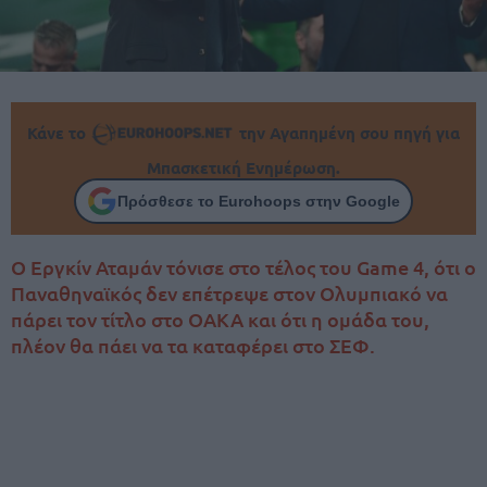
Κάνε το
την Αγαπημένη σου πηγή για
Μπασκετική Ενημέρωση.
Πρόσθεσε το Eurohoops στην Google
Ο Εργκίν Αταμάν τόνισε στο τέλος του Game 4, ότι ο
Παναθηναϊκός δεν επέτρεψε στον Ολυμπιακό να
πάρει τον τίτλο στο ΟΑΚΑ και ότι η ομάδα του,
πλέον θα πάει να τα καταφέρει στο ΣΕΦ.