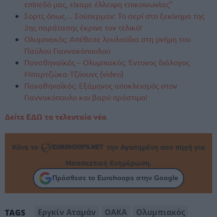
επίπεδό μας, είχαμε έλλειψη επικοινωνίας”
Σορτς όπως… Σούπερμαν: Το σερί στο ξεκίνημα της
2ης παράτασης έκρινε τον τελικό!
Ολυμπιακός: Απέθεσε λουλούδια στη μνήμη του
Παύλου Γιαννακόπουλου
Παναθηναϊκός – Ολυμπιακός: Έντονος διάλογος
Μπαρτζώκα-Τζόουνς (video)
Παναθηναϊκός: Εξάμηνος αποκλεισμός στον
Γιαννακόπουλο και βαρύ πρόστιμο!
Δείτε ΕΔΩ τα τελευταία νέα
Κάνε το
την Αγαπημένη σου πηγή για
Μπασκετική Ενημέρωση.
Πρόσθεσε το Eurohoops στην Google
Εργκίν Αταμάν
ΟΑΚΑ
Ολυμπιακός
TAGS