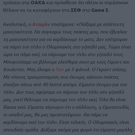
τρόπαιο στο
ΟΑΚΑ
και πρόσθεσε ότι πλέον οι «πράσινοι»
θέλουν να τα καταφέρουν στο
ΣΕΦ
στο
Game 5
.
Αναλυτικά, ο
Αταμάν
επισήμανε: «
Παίξαμε με απίστευτη
μαχητικότητα. Να συγχαρώ τους παίκτες μου, που έβγαλαν
τη μαχητικότητα για να κερδίσουμε το ματς. Δεν επέτρεψαν
να πάρει τον τίτλο ο Ολυμπιακός στο γήπεδό μας. Τώρα είναι
ώρα να πάμε εκεί, να πάρουμε τον τίτλο στο γήπεδό τους.
Μπορούσαμε να βάλουμε ελεύθερα σουτ με τους Γκραντ και
Χουάντσο. Μας έλειψε ο
Ναν
με 5 φάουλ. Ο Γκραντ επίσης.
Με τόσους τραυματισμούς που έχουμε, κάποιοι παίκτες
έπαιξαν πάνω από 40 λεπτά απόψε. Είμαστε έτοιμοι για τον
τίτλο. Δεν τους αφήσαμε να πάρουν τον τίτλο στο γήπεδό
μας, γιατί θέλουμε να πάρουμε τον τίτλο εκεί. Όλα θα είναι
δίκαια εκεί. Είμαστε σίγουροι ότι ο σύλλογος, η Ομοσπονδία,
οι οπαδοί μας, θα μας προστατέψουν. Θα πάμε να
κερδίσουμε εκεί τον τίτλο. Είναι τελικός. Ο Ολυμπιακός είναι
σπουδαία ομάδα. Δείξαμε ακόμα μια φορά ότι είμαστε μεγάλη