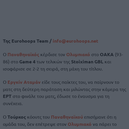
Της
Eurohoops Team /
info@eurohoops.net
Ο
Παναθηναϊκός
κέρδισε τον
Ολυμπιακό
στο
ΟΑΚΑ
(93-
86) στο
Game 4
των τελικών της
Stoiximan GBL
και
ισοφάρισε σε 2-2 τη σειρά, στη μάχη του τίτλου.
Ο
Εργκίν Αταμάν
είδε τους παίκτες του, να παίρνουν το
ματς στη δεύτερη παράταση και μιλώντας στην κάμερα της
ΕΡΤ
στο φινάλε του ματς, έδωσε το έναυσμα για τη
συνέχεια.
Ο
Τούρκος
κόουτς του
Παναθηναϊκού
επισήμανε ότι η
ομάδα του, δεν επέτρεψε στον
Ολυμπιακό
να πάρει το