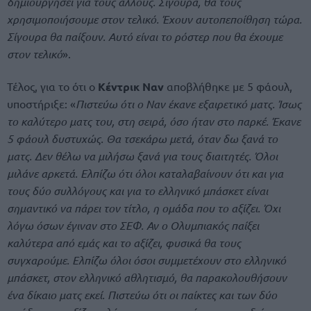
δημιουργήσει για τους άλλους. Σίγουρα, θα τους
χρησιμοποιήσουμε στον τελικό. Έχουν αυτοπεποίθηση τώρα.
Σίγουρα θα παίξουν. Αυτό είναι το ρόστερ που θα έχουμε
στον τελικό
».
Τέλος, για το ότι ο
Κέντρικ Ναν
αποβλήθηκε με 5 φάουλ,
υποστήριξε: «
Πιστεύω ότι ο Ναν έκανε εξαιρετικό ματς. Ίσως
το καλύτερο ματς του, στη σειρά, όσο ήταν στο παρκέ. Έκανε
5 φάουλ δυστυχώς. Θα τσεκάρω μετά, όταν δω ξανά το
ματς. Δεν θέλω να μιλήσω ξανά για τους διαιτητές. Όλοι
μιλάνε αρκετά. Ελπίζω ότι όλοι καταλαβαίνουν ότι και για
τους δύο συλλόγους και για το ελληνικό μπάσκετ είναι
σημαντικό να πάρει τον τίτλο, η ομάδα που το αξίζει. Όχι
λόγω όσων έγιναν στο ΣΕΦ. Αν ο Ολυμπιακός παίξει
καλύτερα από εμάς και το αξίζει, φυσικά θα τους
συγχαρούμε. Ελπίζω όλοι όσοι συμμετέχουν στο ελληνικό
μπάσκετ, στον ελληνικό αθλητισμό, θα παρακολουθήσουν
ένα δίκαιο ματς εκεί. Πιστεύω ότι οι παίκτες και των δύο