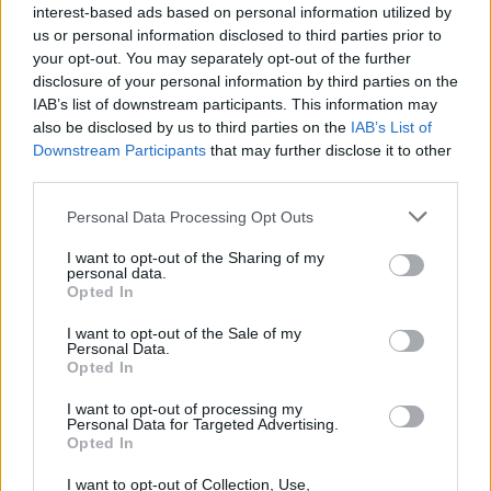
interest-based ads based on personal information utilized by
us or personal information disclosed to third parties prior to
your opt-out. You may separately opt-out of the further
“Ο Χέιζ-Ντέιβις θέλει να παίζει πάνω
disclosure of your personal information by third parties on the
από 30 λεπτά”
IAB’s list of downstream participants. This information may
also be disclosed by us to third parties on the
IAB’s List of
Σε ερώτηση για τον
Νάιτζελ Χέιζ-Ντέιβις
που έπαιξε
Downstream Participants
that may further disclose it to other
48:22” λεπτά στο ματς, εξήγησε: «
Ο Νάιτζελ θέλει να μένει
third parties.
στο παρκέ. Είναι χαρούμενος όταν παίζει περισσότερα από 30
Please note that this website/app uses one or more Google
Personal Data Processing Opt Outs
λεπτά. Απόψε, το ματς, μας ανάγκασε να παίξει 48 λεπτά. Όχι
services and may gather and store information including but
μόνο επιθετικά, έπαιξε τρομερή άμυνα στον
Βεζένκοφ
, έπαιξε
not limited to your visit or usage behaviour. You may click to
I want to opt-out of the Sharing of my
personal data.
με εξαιρετική μαχητικότητα. Είμαστε χαρούμενοι που έχουμε
grant or deny consent to Google and its third-party tags to
Opted In
use your data for below specified purposes in below Google
έναν τέτοιο παίκτη στο ρόστερ, με τέτοιαν απόδοση. Είναι
consent section.
I want to opt-out of the Sale of my
φυσικό όμως. Πάντα έρχεται τρεις ώρες νωρίτερα στην
Personal Data.
προπόνηση, κάνει έξτρα προπονήσεις. Το άξιζε. Έχει κάνει
Opted In
πολλά καλά ματς αυτή τη σεζόν, απόψε έδειξε όμως σε
I want to opt-out of processing my
όλους, πως δεν είναι μόνο σκόρερ, είναι παίκτης με
Personal Data for Targeted Advertising.
Opted In
μαχητικότητα και όταν είναι έτοιμος, μπορεί να αφήσει την
καρδιά του στο παρκέ.
I want to opt-out of Collection, Use,