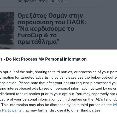
θα φοράει στον ΠΑΟΚ ο...
Ορεξάτος Οσμάν στην
παρουσίαση του ΠΑΟΚ:
“Να κερδίσουμε το
EuroCup & το
πρωτάθλημα”
20/JUL/26 18:24
τον κόσμο του ΠΑΟΚ και δεν έκρυψε τις υψηλές
s -
Do Not Process My Personal Information
κτηση της...
to opt-out of the sale, sharing to third parties, or processing of your per
formation for targeted advertising by us, please use the below opt-out s
Οσμάν στον ΠΑΟΚ:
r selection. Please note that after your opt-out request is processed y
Επίσημη η “βόμβα” για
eing interest-based ads based on personal information utilized by us or
τρία χρόνια!
disclosed to third parties prior to your opt-out. You may separately opt-
losure of your personal information by third parties on the IAB’s list of
20/JUL/26 14:44
. This information may also be disclosed by us to third parties on the
IA
Ο Τσεντί Οσμάν ανακοινώθηκε επίσημα
Participants
that may further disclose it to other third parties.
από τον ΠΑΟΚ!