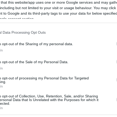
 that this website/app uses one or more Google services and may gath
including but not limited to your visit or usage behaviour. You may click 
 to Google and its third-party tags to use your data for below specifi
Παναθηναϊκός: Το αντίο
ogle consent section.
στον Οσμάν… “έναν
πραγματικό κύριο, που
l Data Processing Opt Outs
φόρεσε τα πράσινα με
περηφάνια”
o opt-out of the Sharing of my personal data.
20/JUL/26 14:18
In
σημα τον Τσεντί Οσμάν...
o opt-out of the Sale of my Personal Data.
In
Οσμάν για Παναθηναϊκό:
to opt-out of processing my Personal Data for Targeted
“Δεν είναι αντίο, θα
ing.
κουβαλάω μέσα μου
In
αυτό τον αληθινό δεσμό
o opt-out of Collection, Use, Retention, Sale, and/or Sharing
που χτίσαμε”
ersonal Data that Is Unrelated with the Purposes for which it
lected.
In
19/JUL/26 18:48