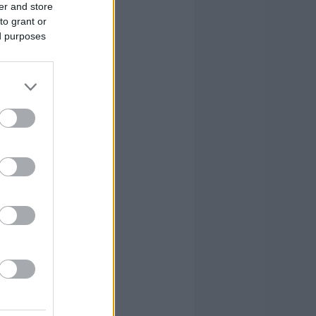
er and store
to grant or
ed purposes