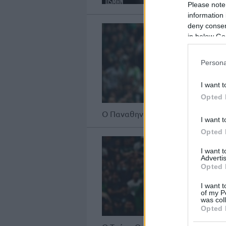
Please note
information 
deny consent
in below Go
Persona
I want t
Opted 
Ο Παναθηναϊκός αποχαιρέτησε επί
I want t
Opted 
I want 
Advertis
Opted 
I want t
of my P
was col
Opted 