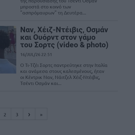
της παρουσίασης του Τσέντι Οσμάν
μπροστά στο κοινό των
"ασπρόμαυρων" τη Δευτέρα...
Ναν, Χέιζ-Ντέιβις, Οσμάν
και Ουόρντ στον γάμο
του Σορτς (video & photo)
16/JUL/26 22:51
Ο Τι-Τζέι Σορτς παντρεύτηκε στην Ιταλία
και ανάμεσα στους καλεσμένους, ήταν
οι Κέντρικ Ναν, Νάιτζελ Χέιζ-Ντέιβις,
Τσέντι Οσμάν και...
›
2
3
»