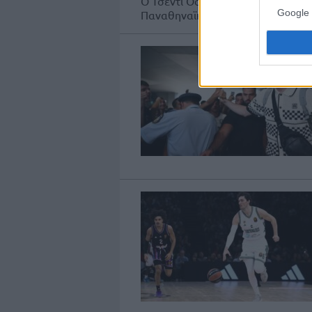
Ο Τσέντι Οσμάν έστειλε ένα «απο
Google 
Παναθηναϊκού, τονίζοντας ότι πέρ