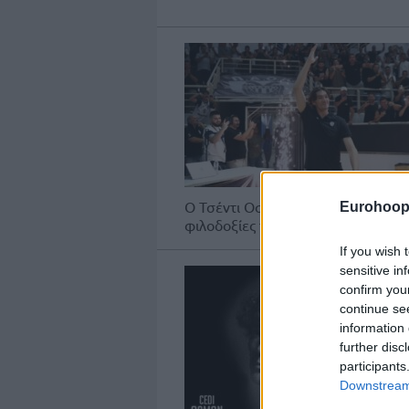
Ο Τσέντι Οσμάν παρουσιάστηκε σ
Eurohoop
φιλοδοξίες του, μιλώντας για κατά
If you wish 
sensitive in
confirm you
continue se
information 
further disc
participants
Downstream 