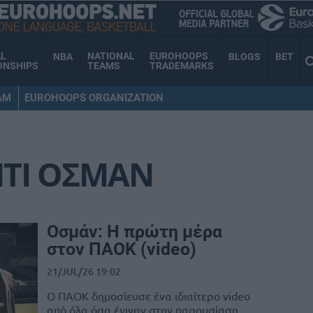
AL
NATIONAL
EUROHOOPS
NBA
BLOGS
BET
ONSHIPS
TEAMS
TRADEMARKS
AM
EUROHOOPS ORGANIZATION
ΝΤΙ ΟΣΜΑΝ
Οσμάν: Η πρώτη μέρα
στον ΠΑΟΚ (video)
21/JUL/26 19:02
Ο ΠΑΟΚ δημοσίευσε ένα ιδιαίτερο video
από όλα όσα έγιναν στην παρουσίαση