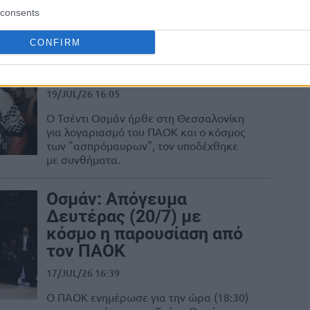
χαιρετιστήριο μήνυμα» προς τον κόσμο του
consents
ασε δύο υπέροχα χρόνια στους...
CONFIRM
Οσμάν: Στη Θεσσαλονίκη
για τον ΠΑΟΚ
19/JUL/26 16:05
Ο Τσέντι Οσμάν ήρθε στη Θεσσαλονίκη
για λογαριασμό του ΠΑΟΚ και ο κόσμος
των "ασπρόμαυρων", τον υποδέχθηκε
με συνθήματα.
Οσμάν: Απόγευμα
Δευτέρας (20/7) με
κόσμο η παρουσίαση από
τον ΠΑΟΚ
17/JUL/26 16:39
Ο ΠΑΟΚ ενημέρωσε για την ώρα (18:30)