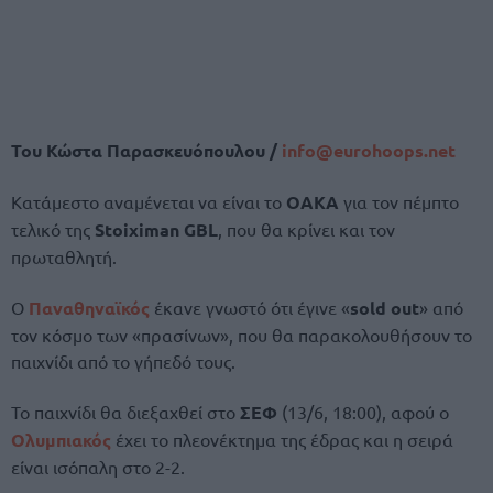
Του Κώστα Παρασκευόπουλου /
info@
eurohoops.
net
Κατάμεστο αναμένεται να είναι το
ΟΑΚΑ
για τον πέμπτο
τελικό της
Stoiximan GBL
, που θα κρίνει και τον
πρωταθλητή.
Ο
Παναθηναϊκός
έκανε γνωστό ότι έγινε «
sold out
» από
τον κόσμο των «πρασίνων», που θα παρακολουθήσουν το
παιχνίδι από το γήπεδό τους.
Το παιχνίδι θα διεξαχθεί στο
ΣΕΦ
(13/6, 18:00), αφού ο
Ολυμπιακός
έχει το πλεονέκτημα της έδρας και η σειρά
είναι ισόπαλη στο 2-2.