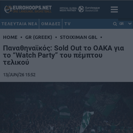
ΤΕΛΕΥΤΑΙΑ ΝΕΑ
ΟΜΑΔΕΣ
TV
GR
HOME
•
GR (GREEK)
•
STOIXIMAN GBL
•
Παναθηναϊκός: Sold Out το ΟΑΚΑ για
το “Watch Party” του πέμπτου
τελικού
13/JUN/26 15:52