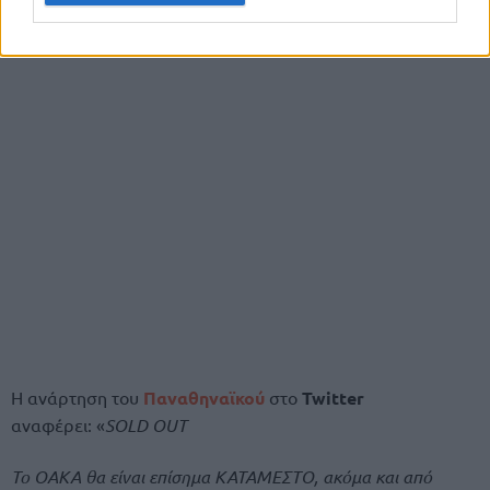
Η ανάρτηση του
Παναθηναϊκού
στο
Twitter
αναφέρει: «
SOLD OUT
Το ΟΑΚΑ θα είναι επίσημα ΚΑΤΑΜΕΣΤΟ, ακόμα και από