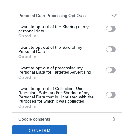
passion and support,
#PAOFans
! 🙌
third parties.
#WeTheGreens
…
pic.twitter.com/7lZwv1HnQb
Please note that this website/app uses one or more Google
Personal Data Processing Opt Outs
services and may gather and store information including but
—
Panathinaikos
BC (@Paobcgr)
June 13, 2026
not limited to your visit or usage behaviour. You may click to
I want to opt-out of the Sharing of my
personal data.
grant or deny consent to Google and its third-party tags to
Opted In
use your data for below specified purposes in below Google
consent section.
I want to opt-out of the Sale of my
Personal Data.
Opted In
I want to opt-out of processing my
Personal Data for Targeted Advertising.
Opted In
I want to opt-out of Collection, Use,
Retention, Sale, and/or Sharing of my
Personal Data that Is Unrelated with the
Purposes for which it was collected.
Opted In
Google consents
CONFIRM