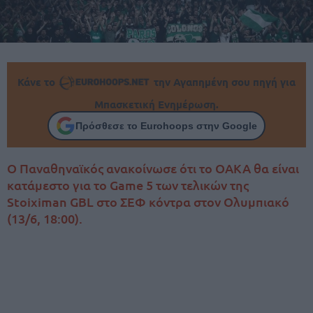
Κάνε το
την Αγαπημένη σου πηγή για
Μπασκετική Ενημέρωση.
Πρόσθεσε το Eurohoops στην Google
Ο Παναθηναϊκός ανακοίνωσε ότι το ΟΑΚΑ θα είναι
κατάμεστο για το Game 5 των τελικών της
Stoiximan GBL στο ΣΕΦ κόντρα στον Ολυμπιακό
(13/6, 18:00).