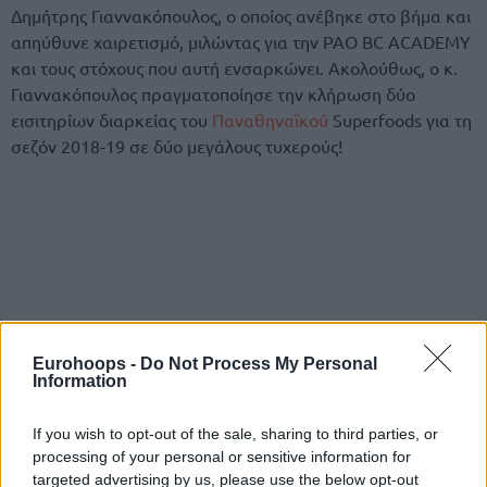
Δημήτρης Γιαννακόπουλος, ο οποίος ανέβηκε στο βήμα και
απηύθυνε χαιρετισμό, μιλώντας για την PAO BC ACADEMY
και τους στόχους που αυτή ενσαρκώνει. Ακολούθως, ο κ.
Γιαννακόπουλος πραγματοποίησε την κλήρωση δύο
εισιτηρίων διαρκείας του
Παναθηναϊκού
Superfoods για τη
σεζόν 2018-19 σε δύο μεγάλους τυχερούς!
Eurohoops -
Do Not Process My Personal
Information
If you wish to opt-out of the sale, sharing to third parties, or
processing of your personal or sensitive information for
targeted advertising by us, please use the below opt-out