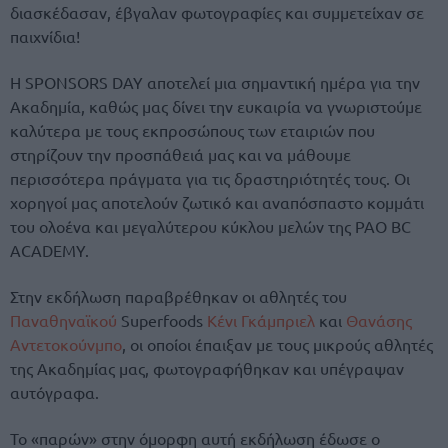
διασκέδασαν, έβγαλαν φωτογραφίες και συμμετείχαν σε
παιχνίδια!
Η SPONSORS DAY αποτελεί μια σημαντική ημέρα για την
Ακαδημία, καθώς μας δίνει την ευκαιρία να γνωριστούμε
καλύτερα με τους εκπροσώπους των εταιριών που
στηρίζουν την προσπάθειά μας και να μάθουμε
περισσότερα πράγματα για τις δραστηριότητές τους. Οι
χορηγοί μας αποτελούν ζωτικό και αναπόσπαστο κομμάτι
του ολοένα και μεγαλύτερου κύκλου μελών της PAO BC
ACADEMY.
Στην εκδήλωση παραβρέθηκαν οι αθλητές του
Παναθηναϊκού
Superfoods
Κένι Γκάμπριελ
και
Θανάσης
Αντετοκούνμπο
, οι οποίοι έπαιξαν με τους μικρούς αθλητές
της Ακαδημίας μας, φωτογραφήθηκαν και υπέγραψαν
αυτόγραφα.
Το «παρών» στην όμορφη αυτή εκδήλωση έδωσε ο