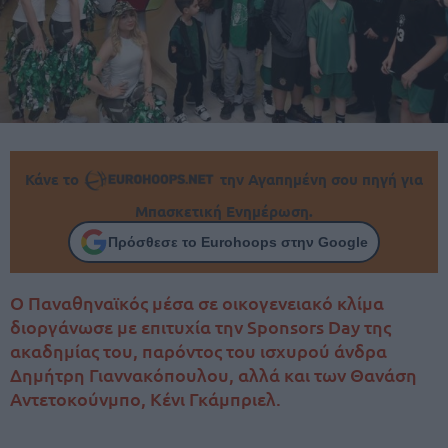
Κάνε το
την Αγαπημένη σου πηγή για
Μπασκετική Ενημέρωση.
Πρόσθεσε το Eurohoops στην Google
Ο Παναθηναϊκός μέσα σε οικογενειακό κλίμα
διοργάνωσε με επιτυχία την Sponsors Day της
ακαδημίας του, παρόντος του ισχυρού άνδρα
Δημήτρη Γιαννακόπουλου, αλλά και των Θανάση
Αντετοκούνμπο, Κένι Γκάμπριελ.