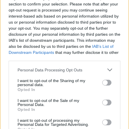
section to confirm your selection. Please note that after your
opt-out request is processed you may continue seeing
interest-based ads based on personal information utilized by
us or personal information disclosed to third parties prior to
your opt-out. You may separately opt-out of the further
disclosure of your personal information by third parties on the
IAB’s list of downstream participants. This information may
also be disclosed by us to third parties on the
IAB’s List of
Downstream Participants
that may further disclose it to other
third parties.
Please note that this website/app uses one or more Google
Personal Data Processing Opt Outs
services and may gather and store information including but
not limited to your visit or usage behaviour. You may click to
I want to opt-out of the Sharing of my
personal data.
grant or deny consent to Google and its third-party tags to
Opted In
use your data for below specified purposes in below Google
consent section.
I want to opt-out of the Sale of my
Personal Data.
Opted In
Χαιρετισμό στην SPONSORS DAY απηύθυναν ο Διευθυντής
I want to opt-out of processing my
της Ακαδημίας, Φραγκίσκος Αλβέρτης, καθώς και ο
Personal Data for Targeted Advertising.