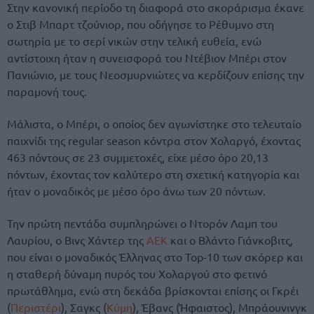
Στην κανονική περίοδο τη διαφορά στο σκοράρισμα έκανε
ο Στιβ Μπαρτ τζούνιορ, που οδήγησε το Ρέθυμνο στη
σωτηρία με το σερί νικών στην τελική ευθεία, ενώ
αντίστοιχη ήταν η συνεισφορά του Ντέβιον Μπέρι στον
Πανιώνιο, με τους Νεοσμυρνιώτες να κερδίζουν επίσης την
παραμονή τους.
Μάλιστα, ο Μπέρι, ο οποίος δεν αγωνίστηκε στο τελευταίο
παιχνίδι της regular season κόντρα στον Χολαργό, έχοντας
463 πόντους σε 23 συμμετοχές, είχε μέσο όρο 20,13
πόντων, έχοντας τον καλύτερο στη σχετική κατηγορία και
ήταν ο μοναδικός με μέσο όρο άνω των 20 πόντων.
Την πρώτη πεντάδα συμπληρώνει ο Ντορόν Λαμπ του
Λαυρίου, ο Βινς Χάντερ της
ΑΕΚ
και ο Βλάντο Γιάνκοβιτς,
που είναι ο μοναδικός Έλληνας στο Top-10 των σκόρερ και
η σταθερή δύναμη πυρός του Χολαργού στο φετινό
πρωτάθλημα, ενώ στη δεκάδα βρίσκονται επίσης οι Γκρέι
(
Περιστέρι
), Σαγκς (
Κύμη
), Έβανς (Ήφαιστος), Μπράουνινγκ