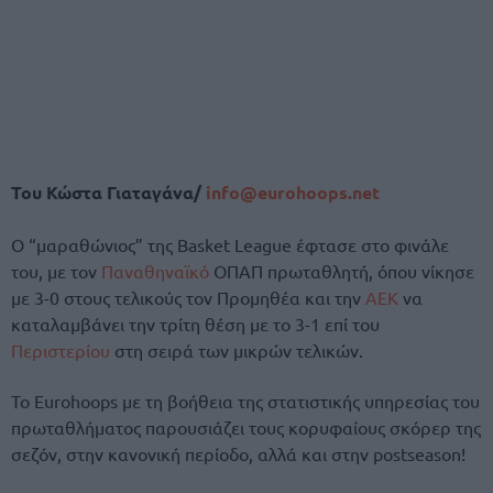
Του Κώστα Γιαταγάνα/
info@eurohoops.net
Ο “μαραθώνιος” της Basket League έφτασε στο φινάλε
του, με τον
Παναθηναϊκό
ΟΠΑΠ πρωταθλητή, όπου νίκησε
με 3-0 στους τελικούς τον Προμηθέα και την
ΑΕΚ
να
καταλαμβάνει την τρίτη θέση με το 3-1 επί του
Περιστερίου
στη σειρά των μικρών τελικών.
Το Eurohoops με τη βοήθεια της στατιστικής υπηρεσίας του
πρωταθλήματος παρουσιάζει τους κορυφαίους σκόρερ της
σεζόν, στην κανονική περίοδο, αλλά και στην postseason!