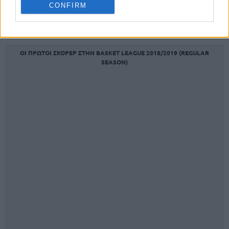
CONFIRM
Δείτε στους παρακάτω πίνακες τους πρώτους σκόρερ του
πρωταθλήματος…
ΟΙ
ΠΡΩΤΟΙ
ΣΚΟΡΕΡ
ΣΤΗΝ
BASKET LEAGUE 2018/2019 (REGULAR
SEASON)