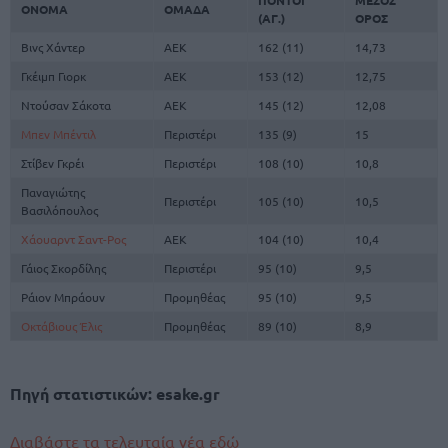
ΠΟΝΤΟΙ
ΜΕΣΟΣ
ΟΝΟΜΑ
ΟΜΑΔΑ
(ΑΓ.)
ΟΡΟΣ
Βινς Χάντερ
ΑΕΚ
162 (11)
14,73
Γκέιμπ Γιορκ
ΑΕΚ
153 (12)
12,75
Ντούσαν Σάκοτα
ΑΕΚ
145 (12)
12,08
Μπεν Μπέντιλ
Περιστέρι
135 (9)
15
Στίβεν Γκρέι
Περιστέρι
108 (10)
10,8
Παναγιώτης
Περιστέρι
105 (10)
10,5
Βασιλόπουλος
Χάουαρντ Σαντ-Ρος
ΑΕΚ
104 (10)
10,4
Γάιος Σκορδίλης
Περιστέρι
95 (10)
9,5
Ράιον Μπράουν
Προμηθέας
95 (10)
9,5
Οκτάβιους Έλις
Προμηθέας
89 (10)
8,9
Πηγή στατιστικών: esake.gr
Διαβάστε τα τελευταία νέα εδώ