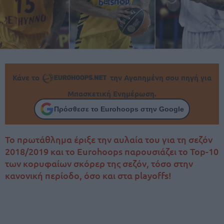
Κάνε το
την Αγαπημένη σου πηγή για
Μπασκετική Ενημέρωση.
Πρόσθεσε το Eurohoops στην Google
Το πρωτάθλημα έριξε την αυλαία του για τη σεζόν
2018/2019 και το Eurohoops παρουσιάζει το Top-10
των κορυφαίων σκόρερ της σεζόν, τόσο στην
κανονική περίοδο, όσο και στα playoffs!