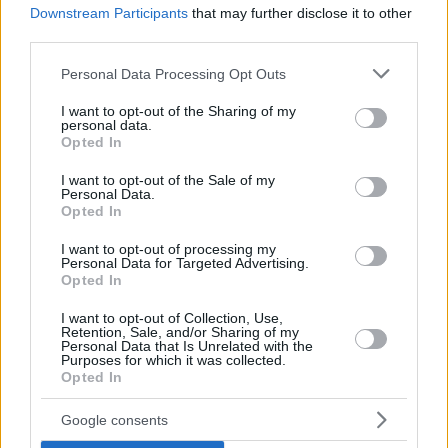
Downstream Participants
that may further disclose it to other
third parties.
Please note that this website/app uses one or more Google
Personal Data Processing Opt Outs
services and may gather and store information including but
not limited to your visit or usage behaviour. You may click to
I want to opt-out of the Sharing of my
personal data.
grant or deny consent to Google and its third-party tags to
Opted In
use your data for below specified purposes in below Google
consent section.
I want to opt-out of the Sale of my
Personal Data.
Opted In
I want to opt-out of processing my
Personal Data for Targeted Advertising.
Opted In
Όσον αφορά τα playoffs, στην πρώτη δεκάδα δεν υπάρχει
κάποιος παίκτης του
Παναθηναϊκού
, με την πρώτη τριάδα
I want to opt-out of Collection, Use,
Retention, Sale, and/or Sharing of my
να αποτελείται από παίκτες της ΑΕΚ (Χάντερ, Γιορκ και
Personal Data that Is Unrelated with the
Σάκοτα), με τον Χάντερ να έχει και τον καλύτερο μέσο όρο
Purposes for which it was collected.
Opted In
(14,73π.) και ακολουθούν
Μπέντιλ
, Γκρέι και Βασιλόπουλος
(Περιστέρι),
Σαντ-Ρος
(ΑΕΚ), Σκορδίλης (Περιστέρι),
Google consents
Μπράουν και
Έλις
(Προμηθέας).