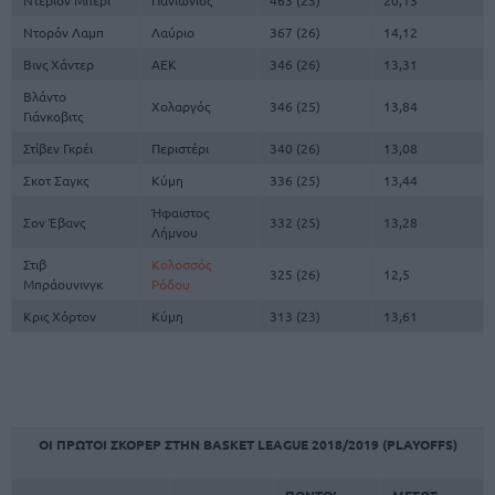
Ντέβιον Μπέρι
Πανιώνιος
463 (23)
20,13
Ντορόν Λαμπ
Λαύριο
367 (26)
14,12
Βινς Χάντερ
ΑΕΚ
346 (26)
13,31
Βλάντο
Χολαργός
346 (25)
13,84
Γιάνκοβιτς
Στίβεν Γκρέι
Περιστέρι
340 (26)
13,08
Σκοτ Σαγκς
Κύμη
336 (25)
13,44
Ήφαιστος
Σον Έβανς
332 (25)
13,28
Λήμνου
Στιβ
Κολοσσός
325 (26)
12,5
Μπράουνινγκ
Ρόδου
Κρις Χόρτον
Κύμη
313 (23)
13,61
ΟΙ
ΠΡΩΤΟΙ
ΣΚΟΡΕΡ
ΣΤΗΝ
BASKET LEAGUE 2018/2019 (PLAYOFFS)