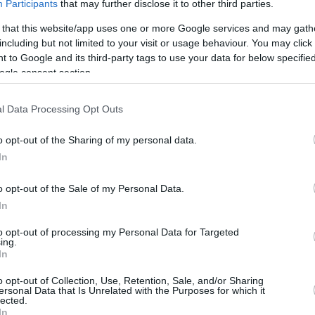
Participants
that may further disclose it to other third parties.
 that this website/app uses one or more Google services and may gath
ς ελληνικού διαβατηρίου εδώ και αρκετούς
including but not limited to your visit or usage behaviour. You may click 
ι
μέχρι το 2024 υπό τις οδηγίες του
Βασίλη
 to Google and its third-party tags to use your data for below specifi
ήρε μεταγραφή για τη Χάποελ Χολόν,
ogle consent section.
ε την ιταλική ομάδα και να πάει για πρώτη
l Data Processing Opt Outs
ιστεί στη γειτονική χώρα.
o opt-out of the Sharing of my personal data.
In
lice di dare il benvenuto sotto il Sacro
o opt-out of the Sale of my Personal Data.
g, che da oggi è un nostro giocatore e
In
h Kastritis‼
to opt-out of processing my Personal Data for Targeted
acciamogli sentire tutto il nostro calore
ing.
In
Rcq6ji
o opt-out of Collection, Use, Retention, Sale, and/or Sharing
ersonal Data that Is Unrelated with the Purposes for which it
@PallVarese)
February 18, 2025
lected.
In