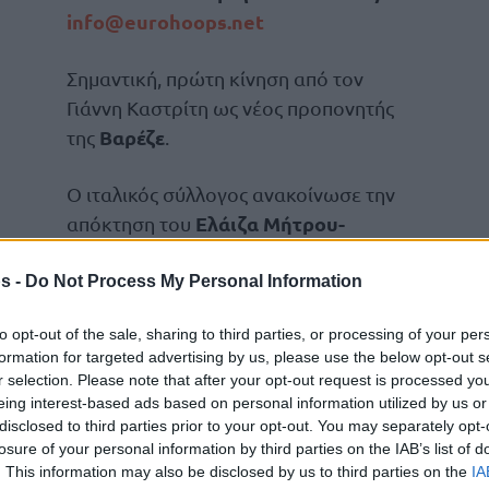
info@eurohoops.net
Σημαντική, πρώτη κίνηση από τον
Γιάννη Καστρίτη ως νέος προπονητής
Βαρέζε
της
.
Ο ιταλικός σύλλογος ανακοίνωσε την
Ελάιζα Μήτρου-
απόκτηση του
Λονγκ
κι έτσι θ’ ανταμώσει ξανά με
τον Έλληνα τεχνικό, αφού πριν
s -
Do Not Process My Personal Information
Άρη
-23) είχαν βρεθεί μαζί στον
.
to opt-out of the sale, sharing to third parties, or processing of your per
formation for targeted advertising by us, please use the below opt-out s
και λίγες μέρες ο νέος προπονητής της
r selection. Please note that after your opt-out request is processed y
 του από την ομάδα του
Άρη
και όπως τόνισε
eing interest-based ads based on personal information utilized by us or
ίασή του “
θα κάνουμε ριζικές αλλαγές…
“, το
disclosed to third parties prior to your opt-out. You may separately opt-
losure of your personal information by third parties on the IAB’s list of
σα κι απέκτησε έναν παίκτη που τον
. This information may also be disclosed by us to third parties on the
IA