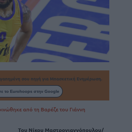
γαπημένη σου πηγή για Μπασκετική Ενημέρωση.
ε το Eurohoops στην Google
ινώθηκε από τη Βαρέζε του Γιάννη
Του Νίκου Μαστρογιαννόπουλου/