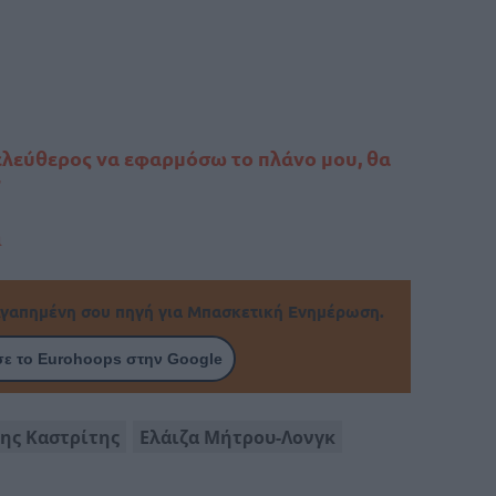
ελεύθερος να εφαρμόσω το πλάνο μου, θα
”
α
γαπημένη σου πηγή για Μπασκετική Ενημέρωση.
ε το Eurohoops στην Google
ης Καστρίτης
Ελάιζα Μήτρου-Λονγκ