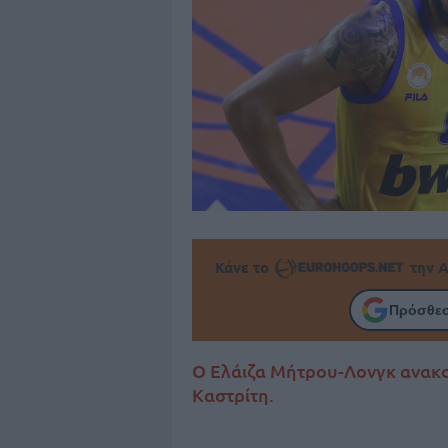
Κάνε το
την Α
Πρόσθεσ
Ο Ελάιζα Μήτρου-Λονγκ ανακο
Καστρίτη.