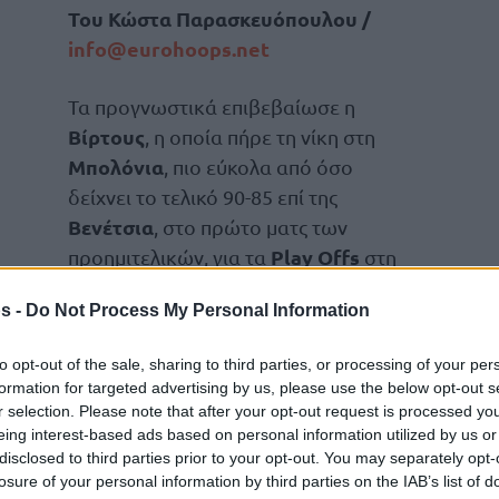
Του Κώστα Παρασκευόπουλου /
info@
eurohoops.
net
Τα προγνωστικά επιβεβαίωσε η
Βίρτους
, η οποία πήρε τη νίκη στη
Μπολόνια
, πιο εύκολα από όσο
δείχνει το τελικό 90-85 επί της
Βενέτσια
, στο πρώτο ματς των
Play Offs
προημιτελικών, για τα
στη
Serie A
και έτσι προηγείται με 1-0 στη
s -
Do Not Process My Personal Information
to opt-out of the sale, sharing to third parties, or processing of your per
τς
μπήκε δυνατά από το ξεκίνημα και είχε
formation for targeted advertising by us, please use the below opt-out s
οντας γρήγορα σε διψήφια επίπεδα, ωστόσο
r selection. Please note that after your opt-out request is processed y
ο, με τους φιλοξενούμενους να έχουν επί
eing interest-based ads based on personal information utilized by us or
disclosed to third parties prior to your opt-out. You may separately opt-
-16 σε αυτό το διάστημα, χωρίς να αποφύγουν
losure of your personal information by third parties on the IAB’s list of