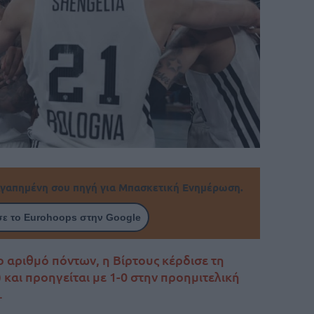
γαπημένη σου πηγή για Μπασκετική Ενημέρωση.
ε το Eurohoops στην Google
ο αριθμό πόντων, η Βίρτους κέρδισε τη
 και προηγείται με 1-0 στην προημιτελική
.