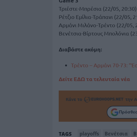
Game 3
Τριέστε-Μπρέσια (22/05, 20:30)
Ρέτζιο Εμίλια-Τράπανι (22/05, 2
Αρμάνι Μιλάνο-Τρέντο (22/05, 
Βενέτσια-Βίρτους Μπολόνια (23
Διαβάστε ακόμη:
Τρέντο – Αρμάνι 70-73: “Έ
Δείτε ΕΔΩ τα τελευταία νέα
Κάνε το
την Α
Πρόσθεσ
playoffs
Βενέτσια
Β
TAGS