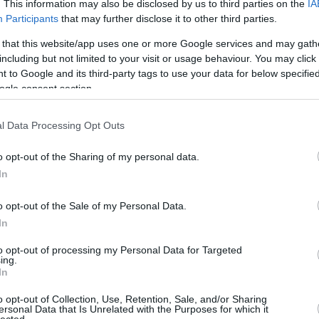
. This information may also be disclosed by us to third parties on the
IA
Participants
that may further disclose it to other third parties.
ο βήμα για πρόκριση στα ημιτελικά, ενώ είχε
 that this website/app uses one or more Google services and may gath
λ Κλάιμπερν
Ματ Μόργκαν
και
, που πέτυχαν
including but not limited to your visit or usage behaviour. You may click 
ι παίκτες της, είχαν διψήφιο αριθμό στο
 to Google and its third-party tags to use your data for below specifi
ogle consent section.
l Data Processing Opt Outs
ta di Clyburn sono tra le Top Plays
s di Gara-1 dei quarti di finale tra
o opt-out of the Sharing of my personal data.
ER1872
🏀
#LBAPlayoff
In
witter.com/WhTxMts4do
o opt-out of the Sale of my Personal Data.
LegaBasketA)
May 18, 2025
In
to opt-out of processing my Personal Data for Targeted
Νταβίντ Μορέτι
 πρώτος σκόρερ ήταν ο
ing.
In
ΑΕΚ
Εμφιόντου
νε ο πρώην σέντερ της
,
o opt-out of Collection, Use, Retention, Sale, and/or Sharing
ersonal Data that Is Unrelated with the Purposes for which it