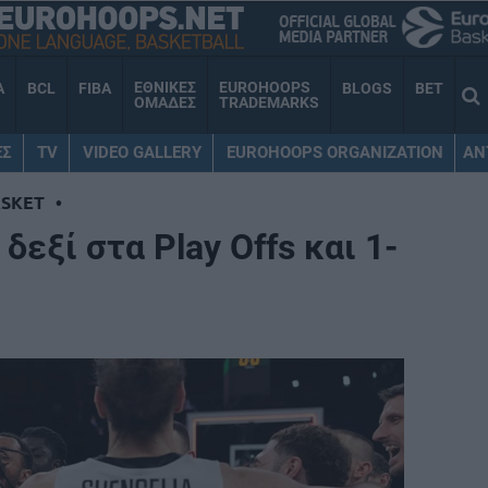
ΕΘΝΙΚΕΣ
EUROHOOPS
A
BCL
FIBA
BLOGS
BET
ΟΜΑΔΕΣ
TRADEMARKS
ΕΣ
TV
VIDEO GALLERY
EUROHOOPS ORGANIZATION
AN
SKET
•
δεξί στα Play Offs και 1-