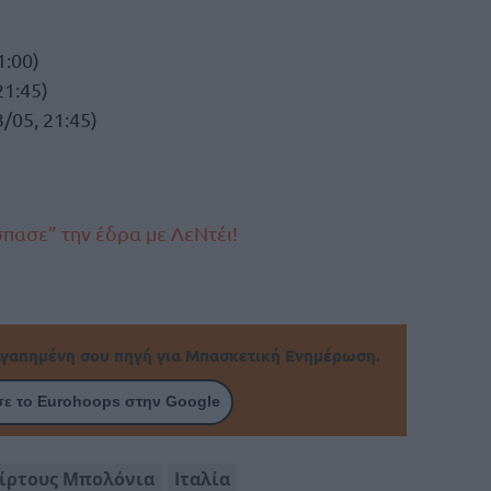
1:00)
21:45)
/05, 21:45)
σπασε” την έδρα με ΛεΝτέι!
γαπημένη σου πηγή για Μπασκετική Ενημέρωση.
ε το Eurohoops στην Google
ίρτους Μπολόνια
Ιταλία