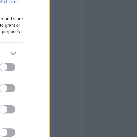
B’s List of
er and store
to grant or
ed purposes