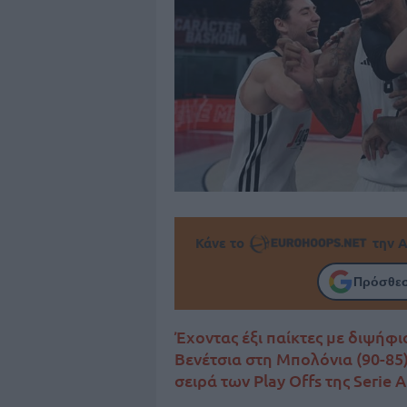
Κάνε το
την Α
Πρόσθεσ
Έχοντας έξι παίκτες με διψήφι
Βενέτσια στη Μπολόνια (90-85)
σειρά των Play Offs της Serie A