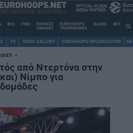
ΕΘΝΙΚΕΣ
EUROHOOPS
A
BCL
FIBA
BLOGS
BET
ΟΜΑΔΕΣ
TRADEMARKS
ΕΣ
TV
VIDEO GALLERY
EUROHOOPS ORGANIZATION
AN
SKET
•
ντός από Ντερτόνα στην
(και) Νίμπο για
βδομάδες