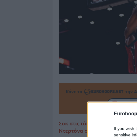
Κάνε το
την Α
Πρόσθεσ
Eurohoop
Σοκ στις τάξεις της Αρμάνι τόσ
If you wish 
Ντερτόνα στην πρεμιέρα του 
sensitive in