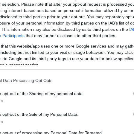
r selection. Please note that after your opt-out request is processed y
Του Νίκου Μαστρογιαννόπουλου/
eing interest-based ads based on personal information utilized by us or
info@eurohoops.net
disclosed to third parties prior to your opt-out. You may separately opt-
losure of your personal information by third parties on the IAB’s list of
. This information may also be disclosed by us to third parties on the
IA
Αρμάνι
Ήττα… σοκ για την
μέσα στο
Participants
that may further disclose it to other third parties.
Μιλάνο
, καθώς δεν τα κατάφερε
Ντερτόνα
 that this website/app uses one or more Google services and may gath
κόντρα στην
(71-74) στην
including but not limited to your visit or usage behaviour. You may click 
πρεμιέρα του ιταλικού
 to Google and its third-party tags to use your data for below specifi
πρωταθλήματος. Τραυματίας (ξανά) ο
ogle consent section.
Τζος Νίμπο
, ο οποίος θα μείνει εκτός
τουλάχιστον
αγωνιστικής δράσης για
l Data Processing Opt Outs
o opt-out of the Sharing of my personal data.
In
νίας, τραυματίστηκε κατά τη διάρκεια της
ια τη 2η αγωνιστική της Ευρωλίγκας, με την
o opt-out of the Sale of my Personal Data.
λίγα 24ωρα μετά ότι υπέστη κάκωση στον
In
ι θα αναγκαστεί να παραμείνει εκτός
to opt-out of processing my Personal Data for Targeted