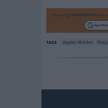
Κάνε το
την Α
Πρόσθεσ
Αρμάνι Μιλάνο
Ντερ
TAGS