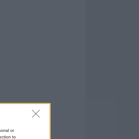
sonal or
ection to