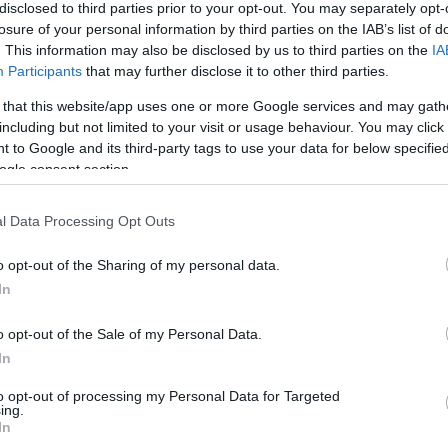
disclosed to third parties prior to your opt-out. You may separately opt-
έσπευσε προς το μέρος του κόσμου και τους
losure of your personal information by third parties on the IAB’s list of
ας την αγάπη που δέχθηκε.
. This information may also be disclosed by us to third parties on the
IA
Participants
that may further disclose it to other third parties.
 that this website/app uses one or more Google services and may gath
including but not limited to your visit or usage behaviour. You may click 
 to Google and its third-party tags to use your data for below specifi
ogle consent section.
l Data Processing Opt Outs
o opt-out of the Sharing of my personal data.
In
o opt-out of the Sale of my Personal Data.
In
to opt-out of processing my Personal Data for Targeted
ing.
In