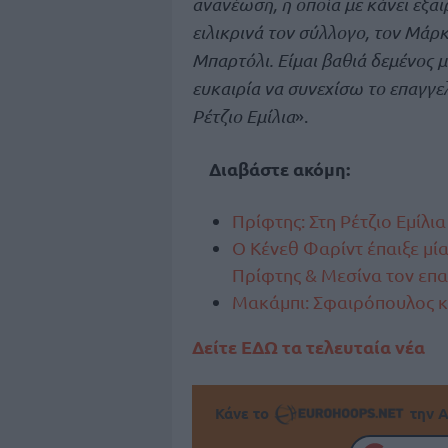
ανανέωση, η οποία με κάνει εξα
ειλικρινά τον σύλλογο, τον Μά
Μπαρτόλι. Είμαι βαθιά δεμένος 
ευκαιρία να συνεχίσω το επαγγε
Ρέτζιο Εμίλια
».
Διαβάστε ακόμη:
Πρίφτης: Στη Ρέτζιο Εμίλια
Ο Κένεθ Φαρίντ έπαιξε μία
Πρίφτης & Μεσίνα τον επα
Μακάμπι: Σφαιρόπουλος κα
Δείτε ΕΔΩ τα τελευταία νέα
Κάνε το
την Α