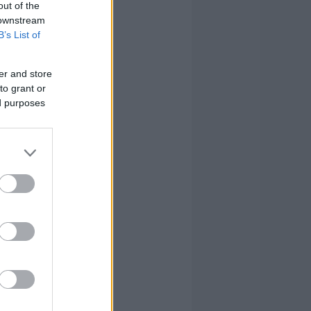
out of the
 downstream
B’s List of
er and store
to grant or
ed purposes