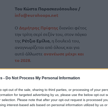
Του Κώστα Παρασκευόπουλου /
info@
eurohoops.
net
Δημήτρης Πρίφτης
Ο
διανύει φέτος
την τρίτη σερί σεζόν του, στον πάγκο
Ρέτζιο Εμίλια
της
, η δουλειά του,
αναγνωρίζεται από όλους και για
ανανέωσε μέχρι και
αυτό άλλωστε
το 2028
.
Έλληνας
Ο 57χρονος
προπονητής
s -
Do Not Process My Personal Information
Serie A
 θέση της
, με ρεκόρ 12-12 και το πιο
τον αποθέωσε.
to opt-out of the sale, sharing to third parties, or processing of your per
formation for targeted advertising by us, please use the below opt-out s
Βανόλι Κρεμόνα
επί της
(96-78), οι φίλοι της
r selection. Please note that after your opt-out request is processed y
ό που έγραφε στα ελληνικά: «
Δημήτρη είσαι
eing interest-based ads based on personal information utilized by us or