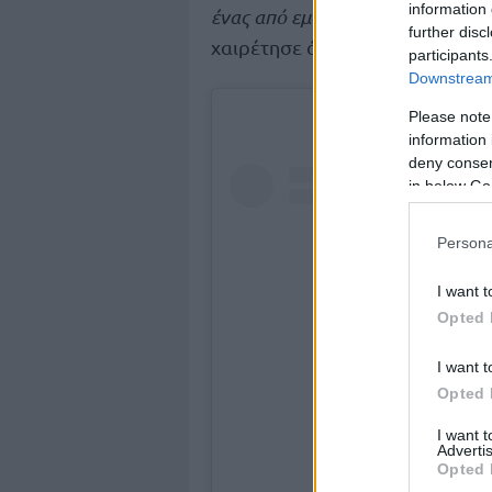
information 
Πρίφτης
ένας από εμάς
», ενώ ο
further disc
χαιρέτησε όλους, ανταποδίδοντ
participants
Downstream 
Please note
information 
deny consent
in below Go
Persona
I want t
Opted 
I want t
Opted 
I want 
Advertis
Opted 