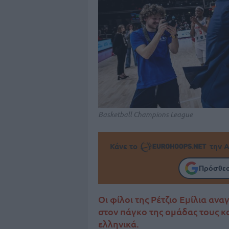
Basketball Champions League
Κάνε το
την Α
Πρόσθεσ
Οι φίλοι της Ρέτζιο Εμίλια α
στον πάγκο της ομάδας τους κα
ελληνικά.