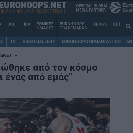
ΕΘΝΙΚΕΣ
EUROHOOPS
A
BCL
FIBA
BLOGS
BET
ΟΜΑΔΕΣ
TRADEMARKS
ΕΣ
TV
VIDEO GALLERY
EUROHOOPS ORGANIZATION
AN
SKET
•
εώθηκε από τον κόσμο
αι ένας από εμάς”