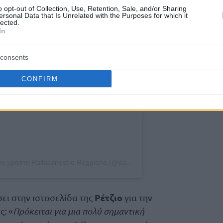
agram.
o opt-out of Collection, Use, Retention, Sale, and/or Sharing
ersonal Data that Is Unrelated with the Purposes for which it
lected.
In
consents
CONFIRM
Η δημοσίευση κοινοποιήθηκε από το χρήστη Pallacanestro Reggiana (@pallacanestroreggiana)
Ρέτζιο
σει στην ιστοσελίδα της
για την
: «
Πρόκειται για μια πολύ σημαντική