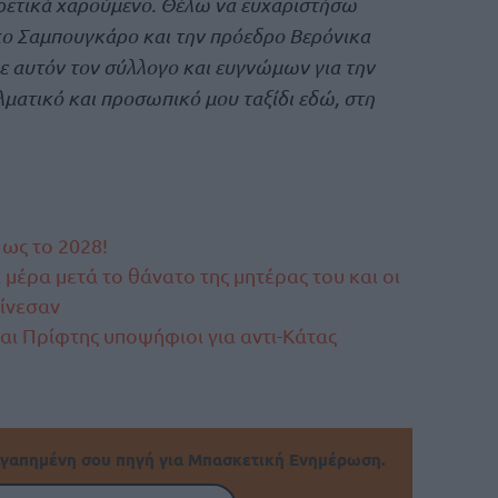
ιρετικά χαρούμενο. Θέλω να ευχαριστήσω
ρκο Σαμπουγκάρο και την πρόεδρο Βερόνικα
με αυτόν τον σύλλογο και ευγνώμων για την
λματικό και προσωπικό μου ταξίδι εδώ, στη
 ως το 2028!
 μέρα μετά το θάνατο της μητέρας του και οι
ίνεσαν
ι Πρίφτης υποψήφιοι για αντι-Κάτας
γαπημένη σου πηγή για Μπασκετική Ενημέρωση.