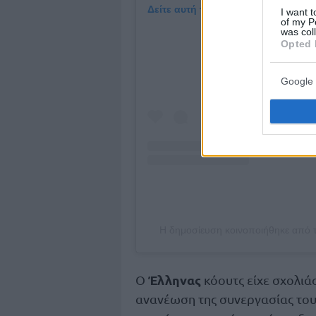
Δείτε αυτή τη δημοσίευση στο Inst
I want t
of my P
was col
Opted 
Google 
Έλληνας
Ο
κόουτς είχε σχολιά
ανανέωση της συνεργασίας τους