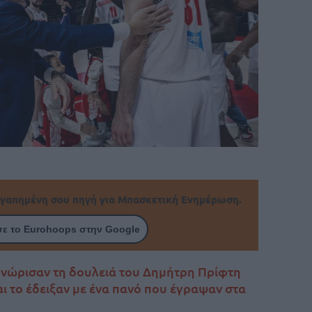
γαπημένη σου πηγή για Μπασκετική Ενημέρωση.
ε το Eurohoops στην Google
ναγνώρισαν τη δουλειά του Δημήτρη Πρίφτη
ι το έδειξαν με ένα πανό που έγραψαν στα