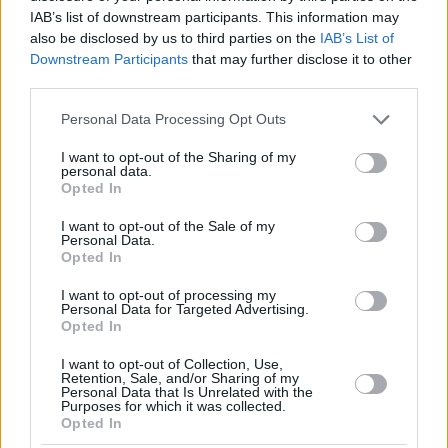
IAB’s list of downstream participants. This information may
also be disclosed by us to third parties on the
IAB’s List of
Downstream Participants
that may further disclose it to other
third parties.
Please note that this website/app uses one or more Google
Personal Data Processing Opt Outs
services and may gather and store information including but
not limited to your visit or usage behaviour. You may click to
I want to opt-out of the Sharing of my
personal data.
grant or deny consent to Google and its third-party tags to
Opted In
use your data for below specified purposes in below Google
consent section.
I want to opt-out of the Sale of my
Personal Data.
Opted In
I want to opt-out of processing my
Personal Data for Targeted Advertising.
Opted In
I want to opt-out of Collection, Use,
Retention, Sale, and/or Sharing of my
Personal Data that Is Unrelated with the
Purposes for which it was collected.
Opted In