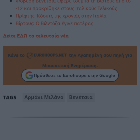
Φοβερή Βενέτσια έφερε τούμπα τη Βίρτους από το
-12 και προκρίθηκε στους ιταλικούς Τελικούς
Πρίφτης: Κόουτς της χρονιάς στην Ιταλία
Βίρτους: Ο Βιλντόζα έγινε πατέρας
Δείτε ΕΔΩ τα τελευταία νέα
Κάνε το
την Αγαπημένη σου πηγή για
Μπασκετική Ενημέρωση.
Πρόσθεσε το Eurohoops στην Google
Αρμάνι Μιλάνο
Βενέτσια
TAGS