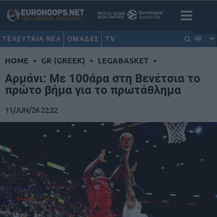
ΤΕΛΕΥΤΑΙΑ ΝΕΑ
ΟΜΑΔΕΣ
TV
GR
HOME
•
GR (GREEK)
•
LEGABASKET
•
Αρμάνι: Με 100άρα στη Βενέτσια το
πρώτο βήμα για το πρωτάθλημα
11/JUN/26 22:22