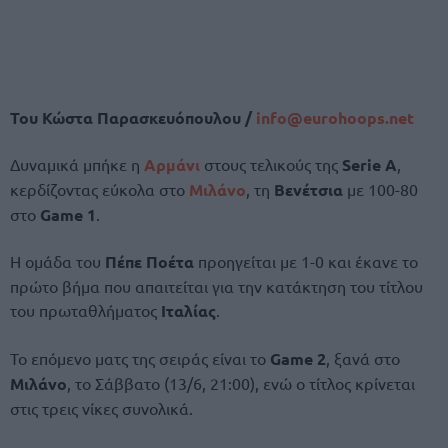
Του Κώστα Παρασκευόπουλου /
info@
eurohoops.
net
Δυναμικά μπήκε η
Αρμάνι
στους τελικούς της
Serie A
,
κερδίζοντας εύκολα στο
Μιλάνο
, τη
Βενέτσια
με 100-80
στο
Game 1
.
Η ομάδα του
Πέπε Ποέτα
προηγείται με 1-0 και έκανε το
πρώτο βήμα που απαιτείται για την κατάκτηση του τίτλου
του πρωταθλήματος
Ιταλίας
.
Το επόμενο ματς της σειράς είναι το
Game 2
, ξανά στο
Μιλάνο
, το Σάββατο (13/6, 21:00), ενώ ο τίτλος κρίνεται
στις τρεις νίκες συνολικά.