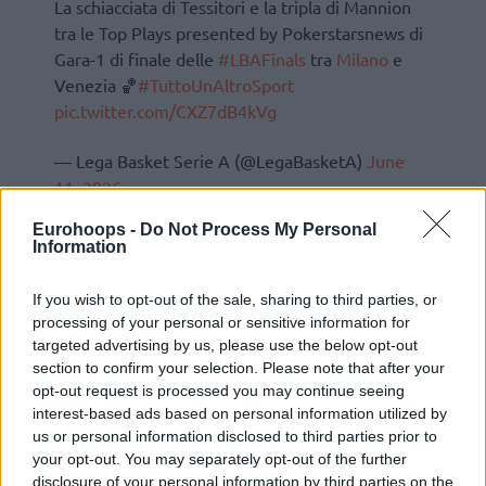
La schiacciata di Tessitori e la tripla di Mannion
tra le Top Plays presented by Pokerstarsnews di
Gara-1 di finale delle
#LBAFinals
tra
Milano
e
Venezia 🏀
#TuttoUnAltroSport
pic.twitter.com/CXZ7dB4kVg
— Lega Basket Serie A (@LegaBasketA)
June
11, 2026
Eurohoops -
Do Not Process My Personal
Information
If you wish to opt-out of the sale, sharing to third parties, or
processing of your personal or sensitive information for
targeted advertising by us, please use the below opt-out
section to confirm your selection. Please note that after your
opt-out request is processed you may continue seeing
interest-based ads based on personal information utilized by
us or personal information disclosed to third parties prior to
your opt-out. You may separately opt-out of the further
disclosure of your personal information by third parties on the