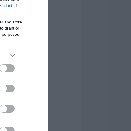
B’s List of
er and store
to grant or
ed purposes