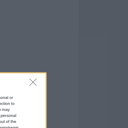
sonal or
ection to
ou may
 personal
out of the
 downstream