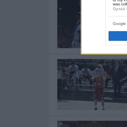
was col
Opted 
Google 