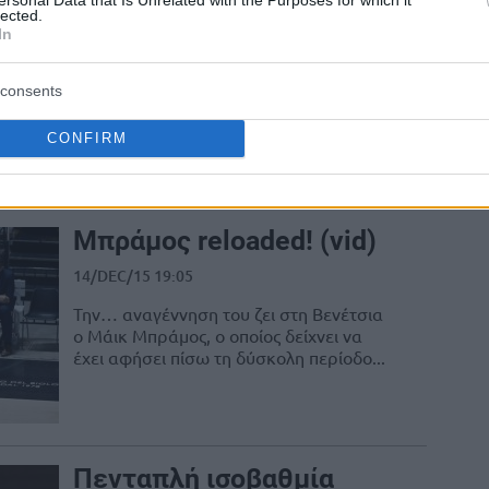
χτύπησε ο Χάμελ
lected.
In
14/DEC/15 23:46
Για δεύτερη συνεχόμενη αγωνιστική,
consents
πέντε ομάδες μοιράζονται την πρώτη
θέση στο ιταλικό πρωτάθλημα. Η Ρέτζιο
CONFIRM
Εμίλια, η Κρεμόνα, η...
Μπράμος reloaded! (vid)
14/DEC/15 19:05
Την… αναγέννηση του ζει στη Βενέτσια
ο Μάικ Μπράμος, ο οποίος δείχνει να
έχει αφήσει πίσω τη δύσκολη περίοδο...
Πενταπλή ισοβαθμία