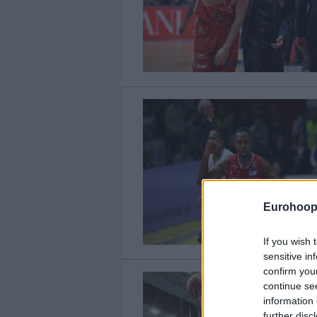
Eurohoop
If you wish 
sensitive in
confirm you
continue se
information 
further disc