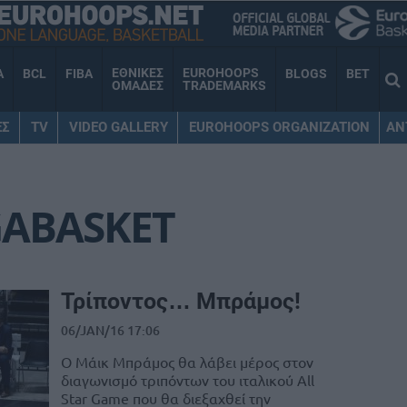
ΕΘΝΙΚΕΣ
EUROHOOPS
A
BCL
FIBA
BLOGS
BET
ΟΜΑΔΕΣ
TRADEMARKS
ΕΣ
TV
VIDEO GALLERY
EUROHOOPS ORGANIZATION
AN
GABASKET
Τρίποντος… Μπράμος!
06/JAN/16 17:06
Ο Μάικ Μπράμος θα λάβει μέρος στον
διαγωνισμό τριπόντων του ιταλικού All
Star Game που θα διεξαχθεί την