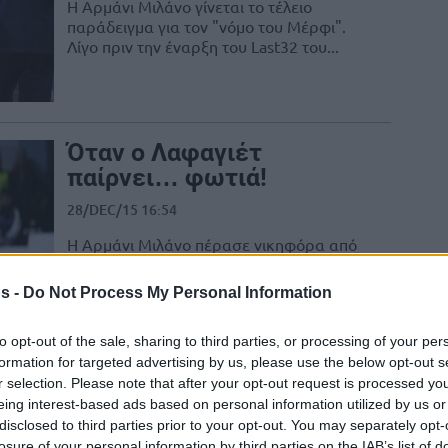
Η Αρμάνι Μιλάνο γίνεται το τέλειο
παράδειγμα για τον "νόμο του Μέρφι".
Λίγο πριν την έναρξη του Last32 του...
Όταν ο Λαφαγιέτ
παίρνει… φωτιά!
28/DEC/15 16:54
H Αρμάνι Μιλάνο πέρασε νικηφόρα από
την έδρα της Κρεμόνα επικρατώντας με
91-76 κάτι το οποίο οφείλει εν πολλοίς...
s -
Do Not Process My Personal Information
to opt-out of the sale, sharing to third parties, or processing of your per
formation for targeted advertising by us, please use the below opt-out s
r selection. Please note that after your opt-out request is processed y
Πέντε ομάδες στην
eing interest-based ads based on personal information utilized by us or
κορυφή, “έλαμψε” ο
disclosed to third parties prior to your opt-out. You may separately opt-
Λόγκαν!
losure of your personal information by third parties on the IAB’s list of