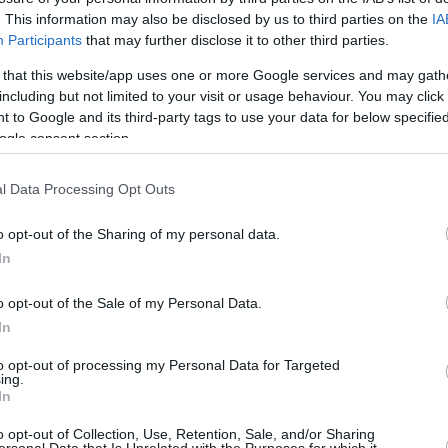
. This information may also be disclosed by us to third parties on the
IA
24/DEC/15 01:10
Participants
that may further disclose it to other third parties.
Μετά τις τελευταίες δύο αγωνιστικές
 that this website/app uses one or more Google services and may gath
στο Ιταλικό πρωτάθλημα τίποτα δεν
including but not limited to your visit or usage behaviour. You may click 
άλλαξε στην κορυφή της βαθμολογίας.
 to Google and its third-party tags to use your data for below specifi
Οι Ρέτζιο Εμίλια, Κρεμόνα,...
ogle consent section.
Παρελθόν από τη Βαρέζε
l Data Processing Opt Outs
ο Ούκιτς
o opt-out of the Sharing of my personal data.
16/DEC/15 16:02
In
Παρελθόν από την Βαρέζε αποτελεί ο
Ρόκο Λένι Ούκιτς, όπως ανακοίνωσε
o opt-out of the Sale of my Personal Data.
επίσημα ο ιταλικός σύλλογος. Ο Κροάτης
In
γκαρντ πλέον...
to opt-out of processing my Personal Data for Targeted
ing.
In
Πεντάδα στην κορυφή,
o opt-out of Collection, Use, Retention, Sale, and/or Sharing
ersonal Data that Is Unrelated with the Purposes for which it