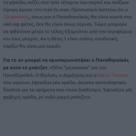
το γήπεδο, πιέζει στα τρία τέταρτα του παρκέ και παίζουν
άψογη άμυνα στο man to man. Προσωπικά πιστεύω ότι ο
Ολυμπιακός
, όπως και ο Παναθηναϊκός, θα είναι κοντά στα
πλέι οφ φέτος, δεν θα είναι όπως πέρυσι. Τώρα μπορούν
να φθάσουν μέχρι το τέλος; Εξαρτάται από την περιφέρεια
και τους γκαρντ. Αν η θέση 1 είναι επίσης αποδοτική,
νομίζω θα είναι μια χαρά».
Για το αν μπορεί να πρωταγωνιστήσει ο Παναθηναϊκός
με αυτό το μπάτζετ
: «Όλοι “ματώνουν” για τον
Παναθηναϊκό. Ο Φράγκι, ο Δημήτρης και ο
Νίκος Παππάς
σαν γκρουπ, έφτιαξαν μία ομάδα, έκαναν καταπληκτική
δουλειά για τα χρήματα που είχαν διαθέσιμα. Έφτιαξαν μία
φοβερή ομάδα, με πολύ μικρό μπάτζετ».