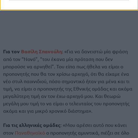
Για τον
Βασίλη Σπανούλη
: «Για να δανειστώ μία φράση
από τον “Νονό”, “του έκανα μία πρόταση που δεν
μπορούσε να αρνηθεί”. Του είπα πως ήθελα να είμαι ο
προπονητής που θα τον χρίσω αρχηγό, ότι θα είχαμε ένα
νέο στυλ παιχνιδιού, πόσο σημαντικό ήταν για μένα και τι
τιμή, να είμαι ο προπονητής της Εθνικής ομάδας και ακόμα
μεγαλύτερη τιμή αν τον έχω αρχηγό μου. Και θεωρώ
μεγάλη μου τιμή το να είμαι ο τελευταίος του προπονητής
ακόμα και για μικρό χρονικό διάστημα».
Για τις ελληνικές ομάδες
: «Μου αρέσει αυτό που κάνει
στον
Παναθηναϊκό
ο προπονητής αμυντικά, πιέζει σε όλο