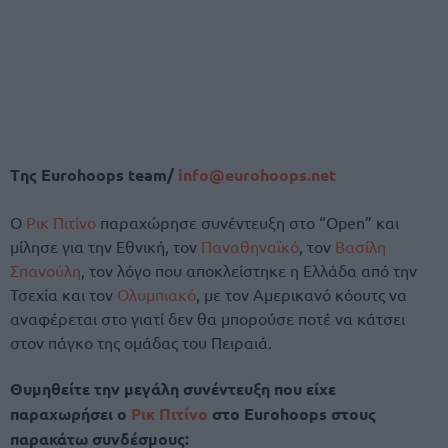
Tης
Eurohoops team/
info@eurohoops.net
Ο
Ρικ Πιτίνο
παραχώρησε συνέντευξη στο “Open” και
μίλησε για την Εθνική, τον
Παναθηναϊκό
, τον
Βασίλη
Σπανούλη
, τον λόγο που αποκλείστηκε η Ελλάδα από την
Τσεχία και τον
Ολυμπιακό
, με τον Αμερικανό κόουτς να
αναφέρεται στο γιατί δεν θα μπορούσε ποτέ να κάτσει
στον πάγκο της ομάδας του Πειραιά.
Θυμηθείτε την μεγάλη συνέντευξη που είχε
παραχωρήσει ο
Ρικ Πιτίνο
στο Eurohoops στους
παρακάτω συνδέσμους: