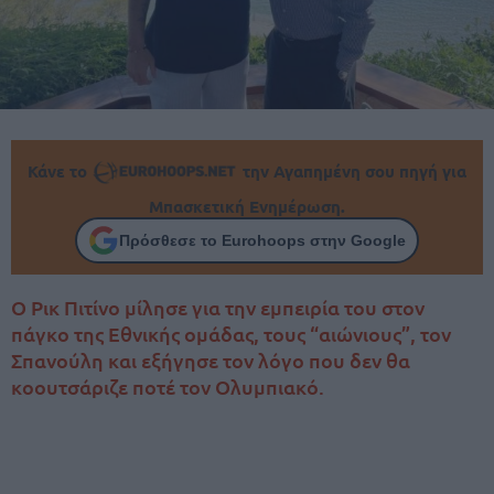
Κάνε το
την Αγαπημένη σου πηγή για
Μπασκετική Ενημέρωση.
Πρόσθεσε το Eurohoops στην Google
Ο Ρικ Πιτίνο μίλησε για την εμπειρία του στον
πάγκο της Εθνικής ομάδας, τους “αιώνιους”, τον
Σπανούλη και εξήγησε τον λόγο που δεν θα
κοουτσάριζε ποτέ τον Ολυμπιακό.