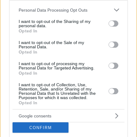
Please note that this website/app uses one or more Google
Personal Data Processing Opt Outs
services and may gather and store information including but
not limited to your visit or usage behaviour. You may click to
I want to opt-out of the Sharing of my
personal data.
grant or deny consent to Google and its third-party tags to
Opted In
use your data for below specified purposes in below Google
consent section.
I want to opt-out of the Sale of my
Personal Data.
Opted In
I want to opt-out of processing my
Personal Data for Targeted Advertising.
Opted In
I want to opt-out of Collection, Use,
Retention, Sale, and/or Sharing of my
Personal Data that Is Unrelated with the
Purposes for which it was collected.
Opted In
Google consents
CONFIRM