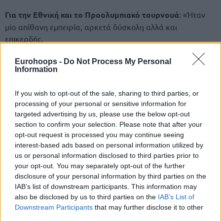
Για την Εθνική και το Προολυμπιακό τουρνουά
: «Ήταν
μία απίθανη εμπειρία, αρκετά δύσκολη αλλά και
επικερδής.
Είπα στα παιδιά στο ημίχρονο του αγώνα με την Τουρκία,
Eurohoops -
Do Not Process My Personal
“δεν αρκεί μόνο να πάμε στον τελικό, αλλά θέλω κάποια
Information
στιγμή να μπορώ να επιστρέψω στην Ελλάδα και αν δεν
κερδίσουμε την Τουρκία, δεν θα μπορώ να πάω”.
If you wish to opt-out of the sale, sharing to third parties, or
processing of your personal or sensitive information for
Δεν ήμασταν τόσο προετοιμασμένοι για την σκληράδα της
targeted advertising by us, please use the below opt-out
Τσεχίας. Αν είχαμε τον Γιώργο
Πρίντεζη
… Ήταν πιο
section to confirm your selection. Please note that after your
σκληροί από εμάς στη ρακέτα και ήταν το μοναδικό μας
opt-out request is processed you may continue seeing
παιχνίδι που κανείς δεν έπαιξε τέλεια. Εκτός ίσως από τον
interest-based ads based on personal information utilized by
Κώστα Σλούκα, όλοι οι υπόλοιποι είχαν ένα μέτριο
us or personal information disclosed to third parties prior to
your opt-out. You may separately opt-out of the further
παιχνίδι».
disclosure of your personal information by third parties on the
IAB’s list of downstream participants. This information may
also be disclosed by us to third parties on the
IAB’s List of
Downstream Participants
that may further disclose it to other
third parties.