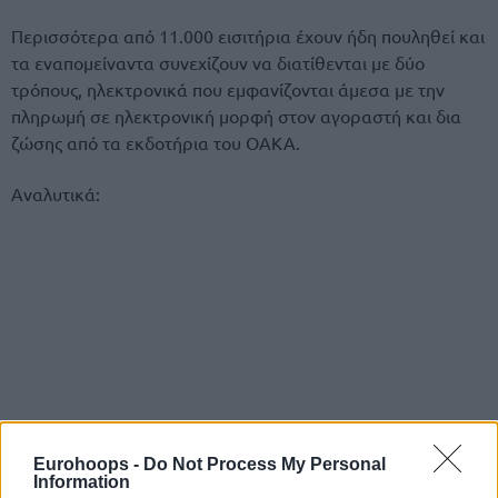
Περισσότερα από 11.000 εισιτήρια έχουν ήδη πουληθεί και
τα εναπομείναντα συνεχίζουν να διατίθενται με δύο
τρόπους, ηλεκτρονικά που εμφανίζονται άμεσα με την
πληρωμή σε ηλεκτρονική μορφή στον αγοραστή και δια
ζώσης από τα εκδοτήρια του ΟΑΚΑ.
Αναλυτικά:
Eurohoops -
Do Not Process My Personal
Information