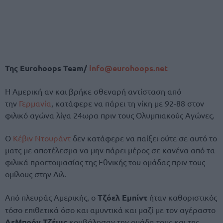
Της Eurohoops Team/
info@eurohoops.net
Η Αμερική αν και βρήκε σθεναρή αντίσταση από
την
Γερμανία
, κατάφερε να πάρει τη νίκη με 92-88 στον
φιλικό αγώνα λίγα 24ωρα πριν τους Ολυμπιακούς Αγώνες.
Ο
Κέβιν Ντουράντ
δεν κατάφερε να παίξει ούτε σε αυτό το
ματς με αποτέλεσμα να μην πάρει μέρος σε κανένα από τα
φιλικά προετοιμασίας της Εθνικής του ομάδας πριν τους
ομίλους στην Λιλ.
Από πλευράς Αμερικής, ο
Τζόελ Εμπίντ
ήταν καθοριστικός
τόσο επιθετικά όσο και αμυντικά και μαζί με τον αγέραστο
ΛεΜπρόν
Τζέιμς
κουβάλησαν την ομάδα τους και της