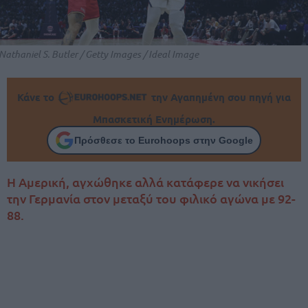
Nathaniel S. Butler / Getty Images / Ideal Image
Κάνε το
την Αγαπημένη σου πηγή για
Μπασκετική Ενημέρωση.
Πρόσθεσε το Eurohoops στην Google
Η Αμερική, αγχώθηκε αλλά κατάφερε να νικήσει
την Γερμανία στον μεταξύ του φιλικό αγώνα με 92-
88.