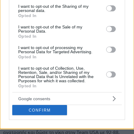
services and may gather and store information including but
not limited to your visit or usage behaviour. You may click to
I want to opt-out of the Sharing of my
personal data.
grant or deny consent to Google and its third-party tags to
Opted In
use your data for below specified purposes in below Google
consent section.
I want to opt-out of the Sale of my
Personal Data.
Opted In
Στην επανάληψη, το σύνολο του Χέρμπερτ ήταν εκείνο που
I want to opt-out of processing my
Personal Data for Targeted Advertising.
μπήκε καλύτερα στο παρκέ και όχι μόνο μείωσε την
Opted In
διαφορά, αλλά κατάφερε να περάσει και μπροστά στο
σκορ στην λήξη του τρίτου δεκαλέπτου (69-71).
I want to opt-out of Collection, Use,
Retention, Sale, and/or Sharing of my
Personal Data that Is Unrelated with the
Purposes for which it was collected.
Στην τελευταία περίοδο του αγώνα οι Αμερικανοί έδωσαν
Opted In
μάχη ώστε να ανατρέψουν το εις βάρος τους σκορ . Όμως
οι τυπικά φιλοξενούμενοι προέβαλαν σθεναρή αντίσταση
Google consents
και στα 4 τελευταία λεπτά ο αγώνας είχε εξελιχθεί σε
ντέρμπι, με τις δύο ομάδες να παίζουν σε γρήγορο τέμπο
CONFIRM
δίνοντας μάχη σε κάθε φάση. Κάπου εκεί και 2 λεπτά πριν
την λήξη ο ΛεΜπρόν Τζέιμς βγήκε μπροστά, ηγήθηκε της
ανατροπής και δώσε τη νίκη στην Team USA με 92-88.