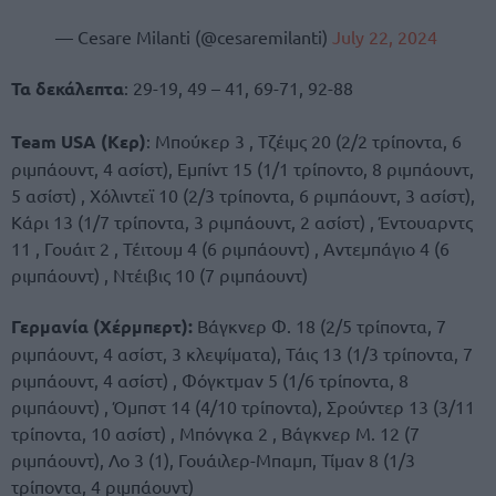
— Cesare Milanti (@cesaremilanti)
July 22, 2024
Τα δεκάλεπτα
: 29-19, 49 – 41, 69-71, 92-88
Team USA (Κερ)
: Μπούκερ 3 , Τζέιμς 20 (2/2 τρίποντα, 6
ριμπάουντ, 4 ασίστ), Εμπίντ 15 (1/1 τρίποντο, 8 ριμπάουντ,
5 ασίστ) , Χόλιντεϊ 10 (2/3 τρίποντα, 6 ριμπάουντ, 3 ασίστ),
Κάρι 13 (1/7 τρίποντα, 3 ριμπάουντ, 2 ασίστ) , Έντουαρντς
11 , Γουάιτ 2 , Τέιτουμ 4 (6 ριμπάουντ) , Αντεμπάγιο 4 (6
ριμπάουντ) , Ντέιβις 10 (7 ριμπάουντ)
Γερμανία (Χέρμπερτ):
Βάγκνερ Φ. 18 (2/5 τρίποντα, 7
ριμπάουντ, 4 ασίστ, 3 κλεψίματα), Τάις 13 (1/3 τρίποντα, 7
ριμπάουντ, 4 ασίστ) , Φόγκτμαν 5 (1/6 τρίποντα, 8
ριμπάουντ) , Όμπστ 14 (4/10 τρίποντα), Σρούντερ 13 (3/11
τρίποντα, 10 ασίστ) , Μπόνγκα 2 , Βάγκνερ Μ. 12 (7
ριμπάουντ), Λο 3 (1), Γουάιλερ-Μπαμπ, Τίμαν 8 (1/3
τρίποντα, 4 ριμπάουντ)