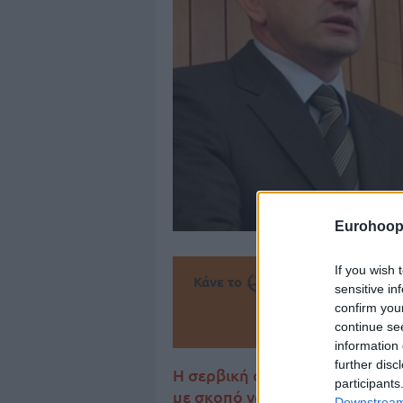
Eurohoop
If you wish 
Κάνε το
την Α
sensitive in
confirm you
Πρόσθεσ
continue se
information 
further disc
Η σερβική ομοσπονδία μπάσκετ
participants
με σκοπό να βρεθεί μια λύση 
Downstream 