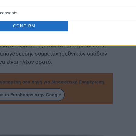
α αποτυχία ενώ προτείνει ένα είδος
ρης σε τάξη διοργάνωση της Ευρωλίγκας
consents
ύ της FIBA (Τσάμπιονς Λιγκ).
CONFIRM
η αν αυτή η προσπάθεια θα έχει κάποια
ική απόφαση της FIBA να έχει ορισθεί στις
ο απαγόρευσης συμμετοχής εθνικών ομάδων
α είναι πλέον ορατό.
γαπημένη σου πηγή για Μπασκετική Ενημέρωση.
ε το Eurohoops στην Google