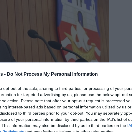
s -
Do Not Process My Personal Information
to opt-out of the sale, sharing to third parties, or processing of your per
γαπημένη σου πηγή για Μπασκετική Ενημέρωση.
formation for targeted advertising by us, please use the below opt-out s
r selection. Please note that after your opt-out request is processed y
ε το Eurohoops στην Google
eing interest-based ads based on personal information utilized by us or
disclosed to third parties prior to your opt-out. You may separately opt-
losure of your personal information by third parties on the IAB’s list of
 έστειλε επιστολές σε Ευρωλίγκα και FIBA
. This information may also be disclosed by us to third parties on the
IA
σχετικά με το χάσμα απόψεων που υπάρχει
Participants
that may further disclose it to other third parties.