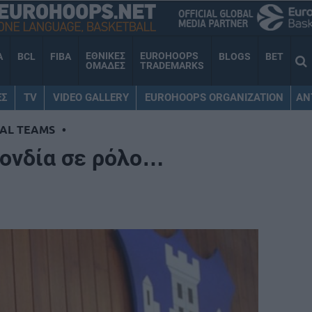
ΕΘΝΙΚΕΣ
EUROHOOPS
A
BCL
FIBA
BLOGS
BET
ΟΜΑΔΕΣ
TRADEMARKS
ΕΣ
TV
VIDEO GALLERY
EUROHOOPS ORGANIZATION
AN
AL TEAMS
•
ονδία σε ρόλο…