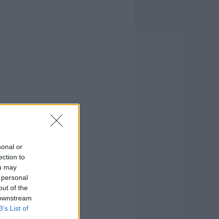
sonal or
ection to
ou may
 personal
out of the
 downstream
B’s List of