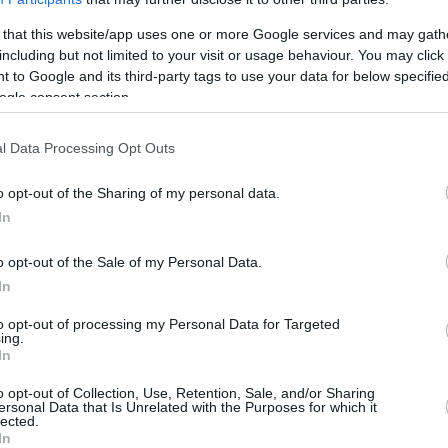
ύο πλευρών.
 that this website/app uses one or more Google services and may gath
including but not limited to your visit or usage behaviour. You may click 
Της Eurohoops team/
 to Google and its third-party tags to use your data for below specifi
info@eurohoops.net
ogle consent section.
Η σερβική ομοσπονδία μπάσκετ
l Data Processing Opt Outs
έστειλε επιστολές σε Ευρωλίγκα και
o opt-out of the Sharing of my personal data.
FIBA με σκοπό να βρεθεί μια λύση
In
σχετικά με το χάσμα απόψεων που
υπάρχει αυτή την στιγμή μεταξύ των
o opt-out of the Sale of my Personal Data.
δύο πλευρών.
In
to opt-out of processing my Personal Data for Targeted
Αυτή την στιγμή η σερβική εθνική
ing.
 Ευρωμπάσκετ του 2017 και η ομοσπονδία της
In
αποφευχθεί το… κακό. Ο πρόεδρος, λοιπόν,
o opt-out of Collection, Use, Retention, Sale, and/or Sharing
ersonal Data that Is Unrelated with the Purposes for which it
αι στις δύο εμπλεκόμενες πλευρές ζητά να
lected.
ζει πως το Ευρωμπάσκετ χωρίς την συμμετοχή
In