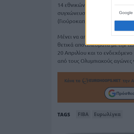
14 εθνικών ομάδων θα είναι μι
συγχώνευσης μεταξύ της δεύτε
Google 
(Γιούροκαπ) και του νέου θεσμο
Μένει να αποδειχθεί στην πράξ
θετικά αποτελέσματα με την τελ
20 Απριλίου και το ενδεχόμεν
από τους Ολυμπιακούς αγώνες ν
Κάνε το
την Α
Πρόσθεσ
FIBA
Ευρωλίγκα
TAGS