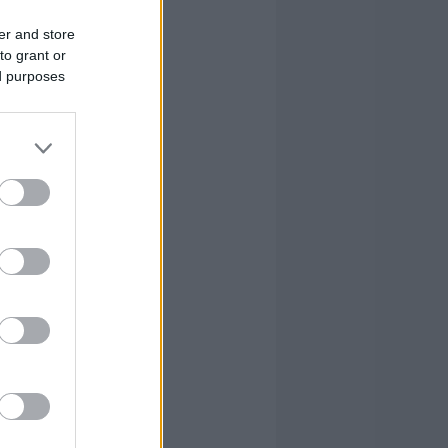
er and store
to grant or
ed purposes