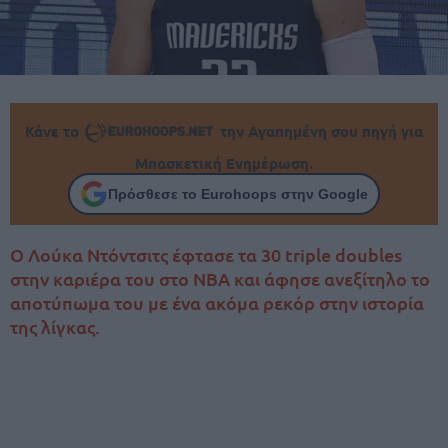
Κάνε το
την Αγαπημένη σου πηγή για
Μπασκετική Ενημέρωση.
Πρόσθεσε το Eurohoops στην Google
Ο Λούκα Ντόντσιτς έφτασε τα 30 triple doubles
στην καριέρα του στο NBA και άφησε ανεξίτηλο το
αποτύπωμα του με ένα ακόμα ρεκόρ στην ιστορία
της λίγκας.