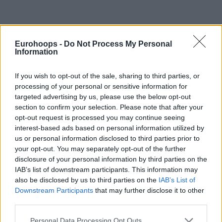
Eurohoops -
Do Not Process My Personal
Information
Της Eurohoops Team/
info@eurohoops.net
If you wish to opt-out of the sale, sharing to third parties, or
processing of your personal or sensitive information for
targeted advertising by us, please use the below opt-out
Μπορεί ακόμα οι
Ντάλας Μάβερικς
να μην έχουν βρει τον
section to confirm your selection. Please note that after your
απαιτούμενο ρυθμό για μία ασφαλή πορεία στην
Δύση
opt-out request is processed you may continue seeing
μετρώντας 7 νίκες και 7 ήττες
, όμως ο
Λούκα Ντόντσιτς
interest-based ads based on personal information utilized by
εμφανίζεται ακόμα καλύτερος και από πέρυσι στην τρίτη
us or personal information disclosed to third parties prior to
του πλέον σεζόν στο
NBA
.
your opt-out. You may separately opt-out of the further
disclosure of your personal information by third parties on the
Ο Σλοβένος νεαρός σταρ των
Μάβερικς
τους οδήγησε
IAB’s list of downstream participants. This information may
also be disclosed by us to third parties on the
IAB’s List of
στην νίκη με 124-112 απέναντι στους Ιντιάνα Πέισερς
Downstream Participants
that may further disclose it to other
μπορεί να μην κατέγραψε εντυπωσιακούς αριθμούς, αλλά
third parties.
πρόσθεσε ένα ακόμα
triple double στην καριέρα του με
13 πόντους, 12 ασίστ και 11 ριμπάουντ
και “έγραψε”
Please note that this website/app uses one or more Google
Personal Data Processing Opt Outs