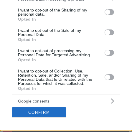
services and may gather and store information including but
ιστορία στο NBA!
not limited to your visit or usage behaviour. You may click to
I want to opt-out of the Sharing of my
personal data.
grant or deny consent to Google and its third-party tags to
Με αυτό το triple double ο Ντόντσιτς έφτασε τα
30 σε 146
Opted In
use your data for below specified purposes in below Google
συμμετοχές
στο ΝΒΑ και έγινε ο νεότερος παίκτης στην
consent section.
I want to opt-out of the Sale of my
ιστορία που καταφέρνει κάτι τέτοιο, ενώ ο μοναδικός
Personal Data.
Opted In
αθλητής που ξεπέρασε τα
30 triple double σε λιγότερα
ματς
από τον νεαρό ηγέτη του Ντάλας ήταν ο θρυλικός
I want to opt-out of processing my
Personal Data for Targeted Advertising.
Όσκαρ Ρόμπερτσον.
Opted In
I want to opt-out of Collection, Use,
Retention, Sale, and/or Sharing of my
Personal Data that Is Unrelated with the
Purposes for which it was collected.
Opted In
Google consents
CONFIRM