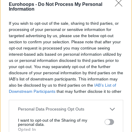
Δημοκρατίας, Κατερίνα Σακελλαροπούλου:
Eurohoops -
Do Not Process My Personal
Information
«Χρόνια πολλά αγάπη μου. Ελπίζω τα όνειρα σου να
If you wish to opt-out of the sale, sharing to third parties, or
γίνουν πραγματικότητα»
, έγραψε στο μήνυμα του ο
processing of your personal or sensitive information for
Γιάννης στον προσωπικό του λογαριασμό στο twitter και το
targeted advertising by us, please use the below opt-out
instagram, συνοδευόμενο από δύο φωτογραφίες, μία
section to confirm your selection. Please note that after your
προσωπική της Μαράια να σβήνει τα κεράκια και μία μαζί
opt-out request is processed you may continue seeing
της.
interest-based ads based on personal information utilized by
us or personal information disclosed to third parties prior to
Happy birthday my love ? may your dreams come
your opt-out. You may separately opt-out of the further
disclosure of your personal information by third parties on the
true
@mariahdanae15
IAB’s list of downstream participants. This information may
pic.twitter.com/2GOwxckzUi
also be disclosed by us to third parties on the
IAB’s List of
Downstream Participants
that may further disclose it to other
— Giannis Ugo Antetokounmpo
third parties.
(@Giannis_An34)
September 17, 2021
Please note that this website/app uses one or more Google
Personal Data Processing Opt Outs
services and may gather and store information including but
not limited to your visit or usage behaviour. You may click to
I want to opt-out of the Sharing of my
personal data.
grant or deny consent to Google and its third-party tags to
Opted In