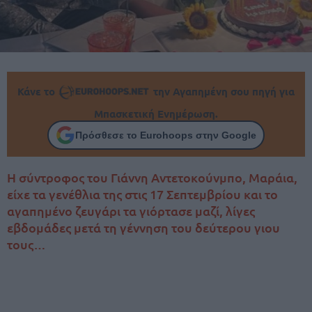
Κάνε το
την Αγαπημένη σου πηγή για
Μπασκετική Ενημέρωση.
Πρόσθεσε το Eurohoops στην Google
Η σύντροφος του Γιάννη Αντετοκούνμπο, Μαράια,
είχε τα γενέθλια της στις 17 Σεπτεμβρίου και το
αγαπημένο ζευγάρι τα γιόρτασε μαζί, λίγες
εβδομάδες μετά τη γέννηση του δεύτερου γιου
τους…