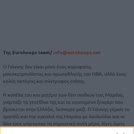
Tης Eurohoops team/
info@eurohoops.net
Ο Γιάννης δεν είναι μόνο ένας κορυφαίος
μπασκετμπολίστας και πρωταθλητής του ΝΒΑ, αλλά ένας
καλός πατέρας και σύντροφος επίσης.
Η κοπέλα του και μητέρα των δύο παιδιών του, Μαράια,
γιόρταζε τα γενέθλια της και το αγαπημένο ζευγάρι που
βρίσκεται στην Ελλάδα, δείπνησε μαζί. Ο Γιάννης γέμισε το
τραπέζι και την αγκαλιά της Μαράια με λουλούδια και οι
δύο τους γιόρτασαν τη σημαντική αυτή μέρα, λίγες ώρες
μετά την επίσκεψη του “Greek Freak” στην πρόεδρο της